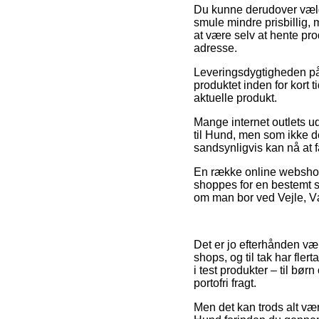
Du kunne derudover vælge 
smule mindre prisbillig,
at være selv at hente pr
adresse.
Leveringsdygtigheden på 
produktet inden for kort 
aktuelle produkt.
Mange internet outlets ud
til Hund, men som ikke d
sandsynligvis kan nå at få 
En række online webshops
shoppes for en bestemt 
om man bor ved Vejle, Vær
Det er jo efterhånden væl
shops, og til tak har fle
i test produkter – til b
portofri fragt.
Men det kan trods alt være