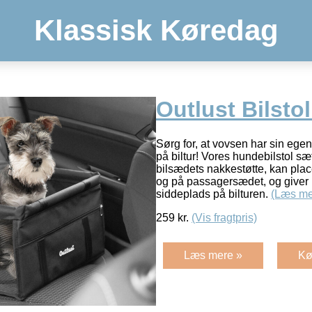
Klassisk Køredag
Outlust Bilstol
Sørg for, at vovsen har sin egen
på biltur! Vores hundebilstol sæ
bilsædets nakkestøtte, kan pl
og på passagersædet, og giver
siddeplads på bilturen.
(Læs me
259
kr.
(Vis fragtpris)
Læs mere »
Kø