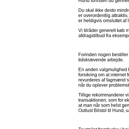
Hund forinden du gennemf
Du skal ikke desto mindre 
er overordentlig attraktiv
er heldigvis omsluttet a
Vi tilråder generelt køb
afdragstilbud fra eksempe
Forinden nogen bestiller 
tidskrævende arbejde.
En anden valgmulighed ka
forsikring om at internet
revurderes af fagmænd s
når du oplever problemst
Tillige rekommanderer vi
transaktionen, som for ek
at man når som helst gem
Outlust Bilstol til Hund,