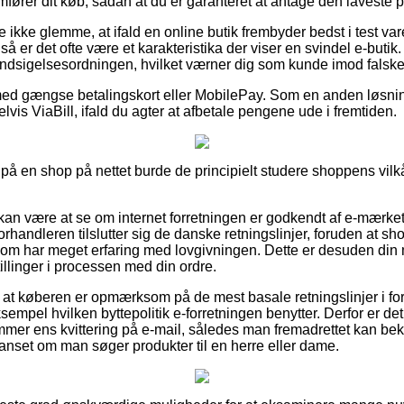
ører dit køb, sådan at du er garanteret at antage den laveste pr
ikke glemme, at ifald en online butik frembyder bedst i test varer
, så er det ofte være et karakteristika der viser en svindel e-buti
f Indsigelsesordningen, hvilket værner dig som kunde imod falske
 med gængse betalingskort eller MobilePay. Som en anden løsnin
lvis ViaBill, ifald du agter at afbetale pengene ude i fremtiden.
på en shop på nettet burde de principielt studere shoppens vilkå
n være at se om internet forretningen er godkendt af e-mærket,
 forhandleren tilslutter sig de danske retningslinjer, foruden at 
om har meget erfaring med lovgivningen. Dette er desuden din 
illinger i processen med din ordre.
 at køberen er opmærksom på de mest basale retningslinjer i f
sempel hvilken byttepolitik e-forretningen benytter. Derfor er d
mer ens kvittering på e-mail, således man fremadrettet kan bekr
 uanset om man søger produkter til en herre eller dame.