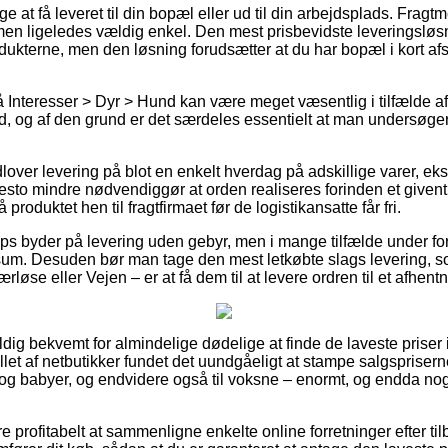
at få leveret til din bopæl eller ud til din arbejdsplads. Fragt
 men ligeledes vældig enkel. Den mest prisbevidste leveringslø
odukterne, men den løsning forudsætter at du har bopæl i kort a
Interesser > Dyr > Hund kan være meget væsentlig i tilfælde af
tid, og af den grund er det særdeles essentielt at man undersøge
lover levering på blot en enkelt hverdag på adskillige varer, eks
esto mindre nødvendiggør at orden realiseres forinden et givent 
produktet hen til fragtfirmaet før de logistikansatte får fri.
 byder på levering uden gebyr, men i mange tilfælde under for
sum. Desuden bør man tage den mest letkøbte slags levering, 
løse eller Vejen – er at få dem til at levere ordren til et afhent
dig bekvemt for almindelige dødelige at finde de laveste priser i
rtallet af netbutikker fundet det uundgåeligt at stampe salgspriser
ørn og babyer, og endvidere også til voksne – enormt, og endda n
 profitabelt at sammenligne enkelte online forretninger efter tilbu