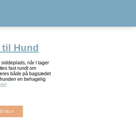
 til Hund
 siddeplads, når I tager
ttes fast rundt om
aceres både på bagsædet
 hunden en behagelig
re)
b nu »