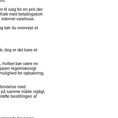
is.
 til salg for en pris der
k. Køb med betalingskort
 internet varehuse.
g bør du overveje et
r, dog er det bare et
 hvilket bør være en
shoppen regelmæssigt
mulighed for opbakning,
orbindelse med
et på samme måde vigtigt,
æfte bestillingen af