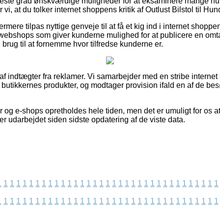
højeste grad ønskværdige muligheder for at eksaminere mange 
i, at du tolker internet shoppens kritik af Outlust Bilstol til Hun
mere tilpas nyttige genveje til at få et kig ind i internet shop
 webshops som giver kunderne mulighed for at publicere en omt
brug til at fornemme hvor tilfredse kunderne er.
 af indtægter fra reklamer. Vi samarbejder med en stribe interne
 butikkernes produkter, og modtager provision ifald en af de b
og e-shops opretholdes hele tiden, men det er umuligt for os at
 er udarbejdet siden sidste opdatering af de viste data.
1
1
1
1
1
1
1
1
1
1
1
1
1
1
1
1
1
1
1
1
1
1
1
1
1
1
1
1
1
1
1
1
1
1
1
1
1
1
1
1
1
1
1
1
1
1
1
1
1
1
1
1
1
1
1
1
1
1
1
1
1
1
1
1
1
1
1
1
1
1