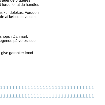
nuværende brugeres
d forud for at du handler.
pens kundefokus. Foruden
ale af købsoplevelsen,
t shops i Danmark
esøgende på vores side
 give garantier imod
1
1
1
1
1
1
1
1
1
1
1
1
1
1
1
1
1
1
1
1
1
1
1
1
1
1
1
1
1
1
1
1
1
1
1
1
1
1
1
1
1
1
1
1
1
1
1
1
1
1
1
1
1
1
1
1
1
1
1
1
1
1