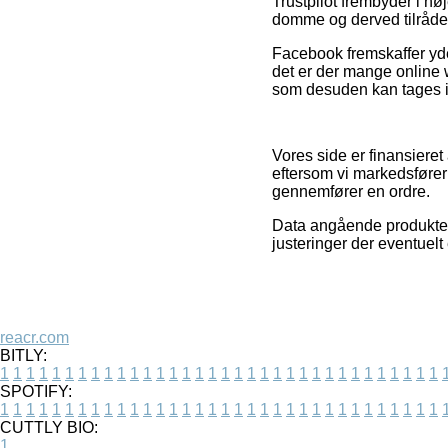
Trustpilot frembyder i 
domme og derved tilråder v
Facebook fremskaffer yder
det er der mange online
som desuden kan tages i 
Vores side er finansieret
eftersom vi markedsfører
gennemfører en ordre.
Data angående produkter 
justeringer der eventuelt
reacr.com
BITLY:
1
1
1
1
1
1
1
1
1
1
1
1
1
1
1
1
1
1
1
1
1
1
1
1
1
1
1
1
1
1
1
1
1
1
SPOTIFY:
1
1
1
1
1
1
1
1
1
1
1
1
1
1
1
1
1
1
1
1
1
1
1
1
1
1
1
1
1
1
1
1
1
1
CUTTLY BIO:
1