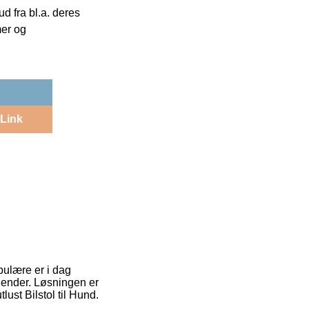
 fra bl.a. deres
mer og
Link
pulære er i dag
alender. Løsningen er
ust Bilstol til Hund.