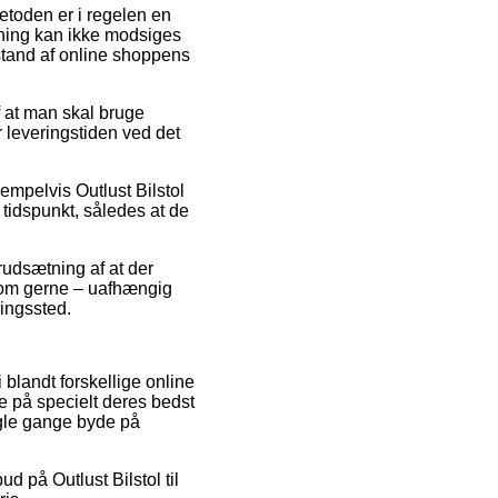
metoden er i regelen en
sning kan ikke modsiges
fstand af online shoppens
 at man skal bruge
r leveringstiden ved det
empelvis Outlust Bilstol
tidspunkt, således at de
udsætning af at der
som gerne – uafhængig
ningssted.
 blandt forskellige online
ne på specielt deres bedst
ogle gange byde på
d på Outlust Bilstol til