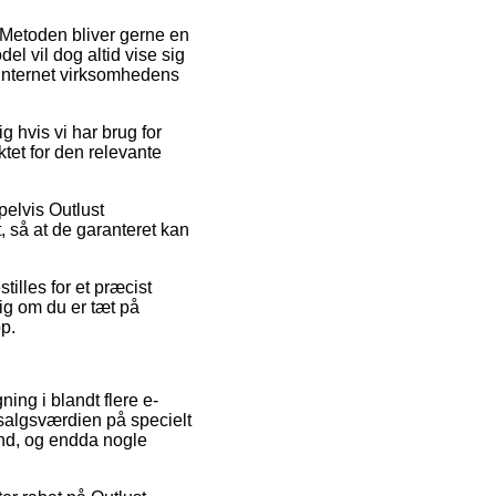
. Metoden bliver gerne en
l vil dog altid vise sig
 internet virksomhedens
 hvis vi har brug for
ktet for den relevante
pelvis Outlust
, så at de garanteret kan
tilles for et præcist
ig om du er tæt på
op.
ing i blandt flere e-
 salgsværdien på specielt
bund, og endda nogle