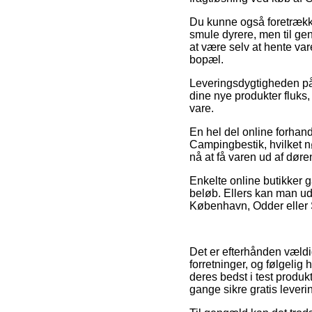
Du kunne også foretrække 
smule dyrere, men til ge
at være selv at hente va
bopæl.
Leveringsdygtigheden på I
dine nye produkter fluks, 
vare.
En hel del online forhand
Campingbestik, hvilket n
nå at få varen ud af døre
Enkelte online butikker ga
beløb. Ellers kan man ud
København, Odder eller Sk
Det er efterhånden vældi
forretninger, og følgeli
deres bedst i test produk
gange sikre gratis leveri