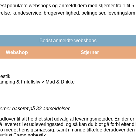
t populære webshops og anmeldt dem med stjerner fra 1 til 5 ud
rrelse, kundeservice, brugervenlighed, betingelser, leveringsfor
Bedst anmeldte webshops
Webshop
Stjerner
estik
amping & Friluftsliv > Mad & Drikke
jerner baseret på
33
anmeldelser
 udlover til alt held et stort udvalg af leveringsmetoder. En der 
 leveret til et udleveringssted, og så kan du blot gå forbi efter 
 jo meget hensigtsmæssig, samt i mange tilfælde derudover den 
Outlust Campingbestik.