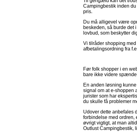
Til gengæld kan det trods 
Campingbestik inden du fæ
pris.
Du må alligevel være opm
beskeden, så burde det i 
lovbud, som beskytter dig
Vi tilråder shopping med 
afbetalingsordning fra f.e
Før folk shopper i en web
bare ikke videre spænde
En anden løsning kunne m
signal om at e-shoppen a
jurister som har eksperti
du skulle få problemer m
Udover dette anbefales d
forbindelse med ordren, e
øvrigt vigtigt, at man al
Outlust Campingbestik, l