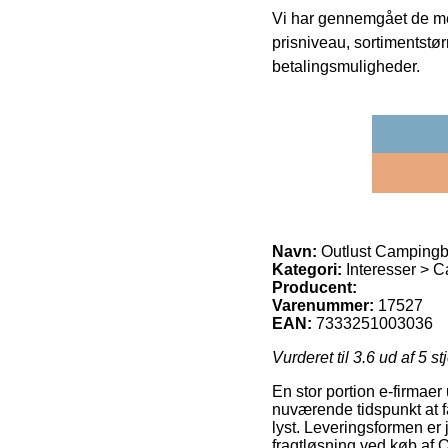
Vi har gennemgået de mes
prisniveau, sortimentstø
betalingsmuligheder.
Navn:
Outlust Campingb
Kategori:
Interesser > C
Producent:
Varenummer:
17527
EAN:
7333251003036
Vurderet til
3.6
ud af 5 st
En stor portion e-firmaer
nuværende tidspunkt at få
lyst. Leveringsformen er
fragtløsning ved køb af 