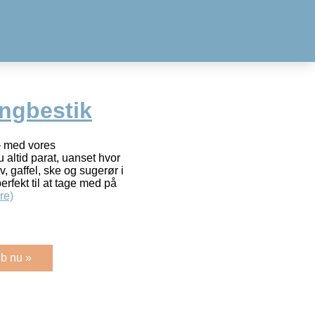
ngbestik
 – med vores
 altid parat, uanset hvor
v, gaffel, ske og sugerør i
fekt til at tage med på
re)
b nu »