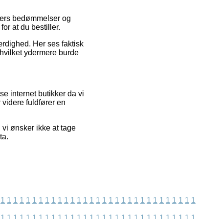
nders bedømmelser og
or at du bestiller.
ærdighed. Her ses faktisk
hvilket ydermere burde
e internet butikker da vi
videre fuldfører en
vi ønsker ikke at tage
ta.
1
1
1
1
1
1
1
1
1
1
1
1
1
1
1
1
1
1
1
1
1
1
1
1
1
1
1
1
1
1
1
1
1
1
1
1
1
1
1
1
1
1
1
1
1
1
1
1
1
1
1
1
1
1
1
1
1
1
1
1
1
1