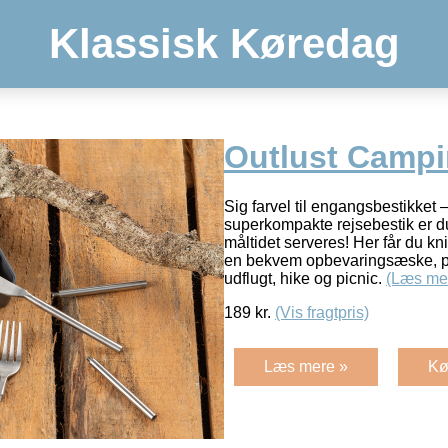
Klassisk Køredag
Outlust Campi
Sig farvel til engangsbestikket
superkompakte rejsebestik er du
måltidet serveres! Her får du kni
en bekvem opbevaringsæske, per
udflugt, hike og picnic.
(Læs me
189
kr.
(Vis fragtpris)
Læs mere »
Kø