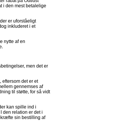
fter rabat på Outlust
t i den mest betalelige
er er uforståeligt
og inkluderet i et
e nytte af en
e.
sbetingelser, men det er
 eftersom det er et
i mellem gennemses af
g til støtte, for så vidt
r kan spille ind i
den relation er det i
ræfte sin bestilling af