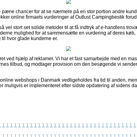
se pæne chancer for at se nærmere på en stor portion andre ku
tjekker online firmaets vurderinger af Outlust Campingbestik forud f
 vel stort set solide metoder til at få indtryk af e-handlens trov
erne mulighed for at sammensætte en vurdering af deres køb, 
ng til hvor glade kunderne er.
ret ved hjælp af reklamer. Vi har et fast samarbejde med en mass
rnes tilbud, og modtager provision om den besøgende vi sender 
nline webshops i Danmark vedligeholdes fra tid til anden, men 
er muligvis er implementeret efter sidste opdatering af sidens da
1
1
1
1
1
1
1
1
1
1
1
1
1
1
1
1
1
1
1
1
1
1
1
1
1
1
1
1
1
1
1
1
1
1
1
1
1
1
1
1
1
1
1
1
1
1
1
1
1
1
1
1
1
1
1
1
1
1
1
1
1
1
1
1
1
1
1
1
1
1