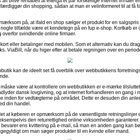
alt blive rentabelt at eftergå et par forskellige internet firmaer e
rdiggør din shopping, sådan at man er velinformeret til at få fa
ærksom på, at ifald en shop sælger et produkt for en salgspris d
nogle tilfælde være et kendetegn på en fup e-shop. Kortkøb er d
 overfor svindlende online firmaer.
kort eller betalinger med mobilen. Som et alternativ kan du drag
ks. ViaBill, når du higer efter at betale regningen over en period
butik kan de ideelt set få overblik over webbutikkens forretning
nde.
åske være at kontrollere om webbutikken er e-mærke tilsluttet,
dlyder dansk lovgivning, og at internet forhandleren en gang 
se inden for vedtægterne på området. Dette er desuden din anlednin
ed din handel.
et at køberen er opmærksom på de væsentligste retningslinjer de
ksempelvis den returrettighed online virksomheden garanterer. I 
tid bevarer ens kvittering på e-mail, så man en anden gang kan bek
igegyldigt om man søger produkter til en kvinde eller mand.