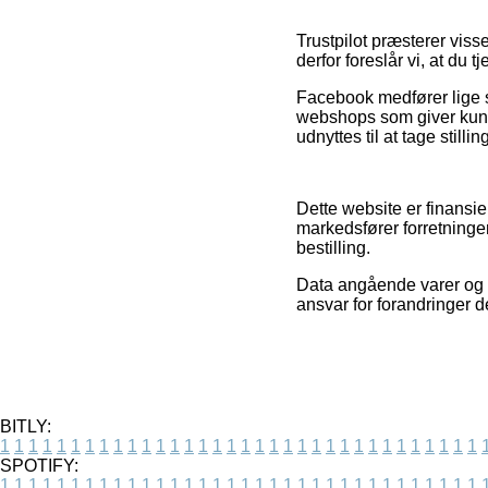
Trustpilot præsterer vis
derfor foreslår vi, at du 
Facebook medfører lige så
webshops som giver kund
udnyttes til at tage stilli
Dette website er finansie
markedsfører forretninge
bestilling.
Data angående varer og o
ansvar for forandringer d
BITLY:
1
1
1
1
1
1
1
1
1
1
1
1
1
1
1
1
1
1
1
1
1
1
1
1
1
1
1
1
1
1
1
1
1
1
SPOTIFY:
1
1
1
1
1
1
1
1
1
1
1
1
1
1
1
1
1
1
1
1
1
1
1
1
1
1
1
1
1
1
1
1
1
1