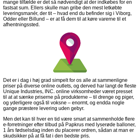
mange tilfælde er det så nødvendigt at der indkøbes for en
fastsat sum. Ellers skulle man gribe den mest letkøbte
leveringsmanér, der tit – hvad end du befinder sig i Viborg,
Odder eller Billund – er at få dem til at køre varerne til et
afhentningssted.
Det er i dag i høj grad simpelt for os alle at sammenligne
priser på diverse online outlets, og derved har langt de fleste
Unique Industries, INC. online virksomheder været presset
til at at sænke priserne på produkterne – til drenge og piger,
og yderligere også til voksne – enormt, og endda nogle
gange præstere levering uden gebyr.
Men det kan til hver en tid være smart at sammenholde flere
e-forretninger efter tilbud på Papkrus med lyserøde balloner,
1 års fødselsdag inden du placerer ordren, sådan at man er
skudsikker på at få fat i den bedste pris.