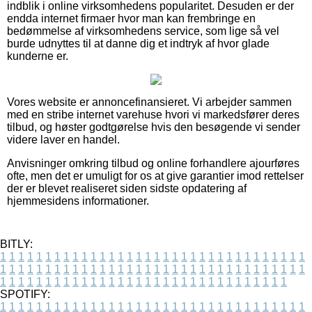
indblik i online virksomhedens popularitet. Desuden er der
endda internet firmaer hvor man kan frembringe en
bedømmelse af virksomhedens service, som lige så vel
burde udnyttes til at danne dig et indtryk af hvor glade
kunderne er.
Vores website er annoncefinansieret. Vi arbejder sammen
med en stribe internet varehuse hvori vi markedsfører deres
tilbud, og høster godtgørelse hvis den besøgende vi sender
videre laver en handel.
Anvisninger omkring tilbud og online forhandlere ajourføres
ofte, men det er umuligt for os at give garantier imod rettelser
der er blevet realiseret siden sidste opdatering af
hjemmesidens informationer.
BITLY:
1
1
1
1
1
1
1
1
1
1
1
1
1
1
1
1
1
1
1
1
1
1
1
1
1
1
1
1
1
1
1
1
1
1
1
1
1
1
1
1
1
1
1
1
1
1
1
1
1
1
1
1
1
1
1
1
1
1
1
1
1
1
1
1
1
1
1
1
1
1
1
1
1
1
1
1
1
1
1
1
1
1
1
1
1
1
1
1
1
1
1
1
1
1
1
1
1
1
1
1
SPOTIFY:
1
1
1
1
1
1
1
1
1
1
1
1
1
1
1
1
1
1
1
1
1
1
1
1
1
1
1
1
1
1
1
1
1
1