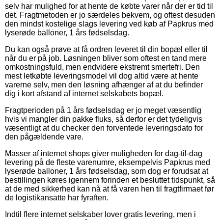
selv har mulighed for at hente de købte varer når der er tid til
det. Fragtmetoden er jo særdeles bekvem, og oftest desuden
den mindst kostelige slags levering ved køb af Papkrus med
lyserøde balloner, 1 års fødselsdag.
Du kan også prøve at få ordren leveret til din bopæl eller til
når du er på job. Løsningen bliver som oftest en tand mere
omkostningsfuld, men endvidere ekstremt smertefri. Den
mest letkøbte leveringsmodel vil dog altid være at hente
varerne selv, men den løsning afhænger af at du befinder
dig i kort afstand af internet selskabets bopæl.
Fragtperioden på 1 års fødselsdag er jo meget væsentlig
hvis vi mangler din pakke fluks, så derfor er det tydeligvis
væsentligt at du checker den forventede leveringsdato for
den pågældende vare.
Masser af internet shops giver muligheden for dag-til-dag
levering på de fleste varenumre, eksempelvis Papkrus med
lyserøde balloner, 1 års fødselsdag, som dog er forudsat at
bestillingen køres igennem forinden et besluttet tidspunkt, så
at de med sikkerhed kan nå at få varen hen til fragtfirmaet før
de logistikansatte har fyraften.
Indtil flere internet selskaber lover gratis levering, men i