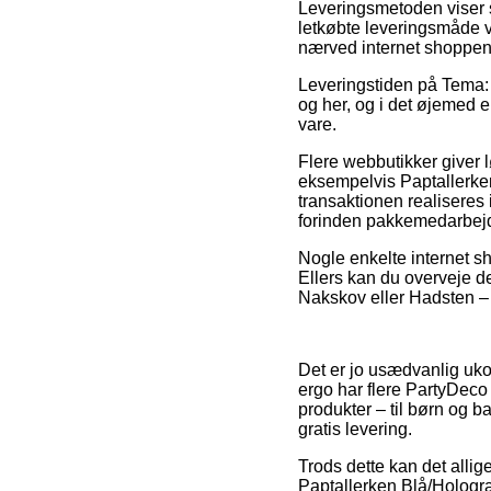
Leveringsmetoden viser s
letkøbte leveringsmåde vi
nærved internet shoppe
Leveringstiden på Tema: 
og her, og i det øjemed 
vare.
Flere webbutikker giver
eksempelvis Paptallerken
transaktionen realiseres i
forinden pakkemedarbej
Nogle enkelte internet sh
Ellers kan du overveje de
Nakskov eller Hadsten – e
Det er jo usædvanlig uko
ergo har flere PartyDeco
produkter – til børn og 
gratis levering.
Trods dette kan det allige
Paptallerken Blå/Hologra