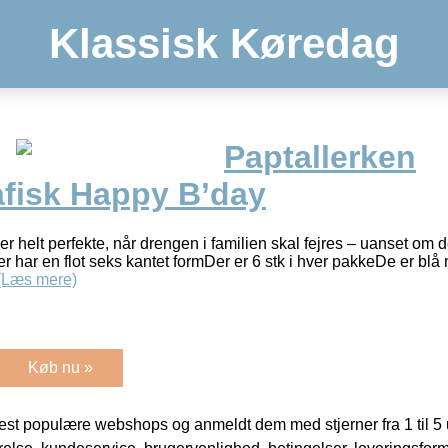
Klassisk Køredag
Paptallerken
afisk Happy B’day
er helt perfekte, når drengen i familien skal fejres – uanset om det
er har en flot seks kantet formDer er 6 stk i hver pakkeDe er bl
(Læs mere)
Køb nu »
t populære webshops og anmeldt dem med stjerner fra 1 til 5 ud