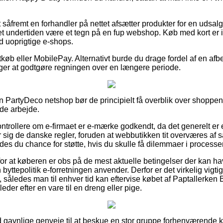
 såfremt en forhandler på nettet afsætter produkter for en udsal
 undertiden være et tegn på en fup webshop. Køb med kort er i
d uoprigtige e-shops.
tkøb eller MobilePay. Alternativt burde du drage fordel af en afbe
ørger at godtgøre regningen over en længere periode.
n PartyDeco netshop bør de principielt få overblik over shoppens
nde arbejde.
kontrollere om e-firmaet er e-mærke godkendt, da det generelt er 
er sig de danske regler, foruden at webbutikken tit overværes af
ydes du chance for støtte, hvis du skulle få dilemmaer i process
for at køberen er obs på de mest aktuelle betingelser der kan ha
yttepolitik e-forretningen anvender. Derfor er det virkelig vigt
l, således man til enhver tid kan eftervise købet af Paptallerke
der efter en vare til en dreng eller pige.
tid gavnlige genveje til at beskue en stor gruppe forhenværende 