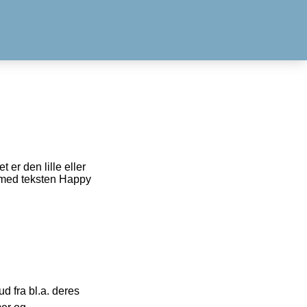
 er den lille eller
å med teksten Happy
 fra bl.a. deres