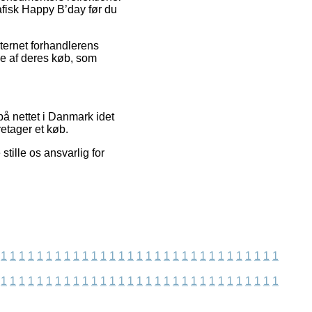
rafisk Happy B’day før du
nternet forhandlerens
se af deres køb, som
 på nettet i Danmark idet
retager et køb.
tille os ansvarlig for
1
1
1
1
1
1
1
1
1
1
1
1
1
1
1
1
1
1
1
1
1
1
1
1
1
1
1
1
1
1
1
1
1
1
1
1
1
1
1
1
1
1
1
1
1
1
1
1
1
1
1
1
1
1
1
1
1
1
1
1
1
1