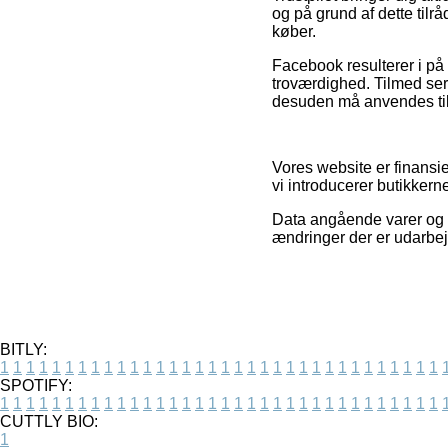
og på grund af dette tilrå
køber.
Facebook resulterer i på 
troværdighed. Tilmed ser
desuden må anvendes til 
Vores website er finansie
vi introducerer butikkern
Data angående varer og bu
ændringer der er udarbej
BITLY:
1
1
1
1
1
1
1
1
1
1
1
1
1
1
1
1
1
1
1
1
1
1
1
1
1
1
1
1
1
1
1
1
1
1
SPOTIFY:
1
1
1
1
1
1
1
1
1
1
1
1
1
1
1
1
1
1
1
1
1
1
1
1
1
1
1
1
1
1
1
1
1
1
CUTTLY BIO:
1