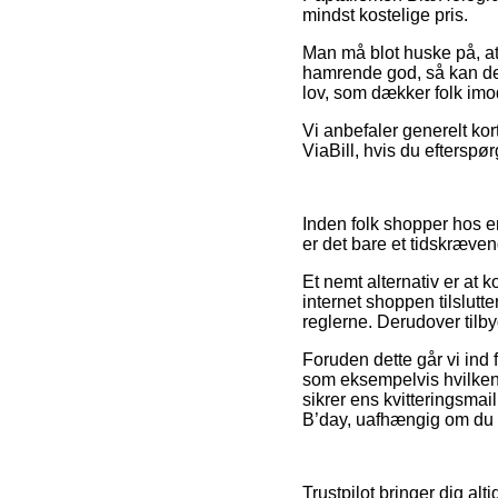
mindst kostelige pris.
Man må blot huske på, at
hamrende god, så kan det
lov, som dækker folk imo
Vi anbefaler generelt kor
ViaBill, hvis du eftersp
Inden folk shopper hos e
er det bare et tidskræve
Et nemt alternativ er at 
internet shoppen tilslutt
reglerne. Derudover tilb
Foruden dette går vi ind 
som eksempelvis hvilken b
sikrer ens kvitteringsmai
B’day, uafhængig om du le
Trustpilot bringer dig al