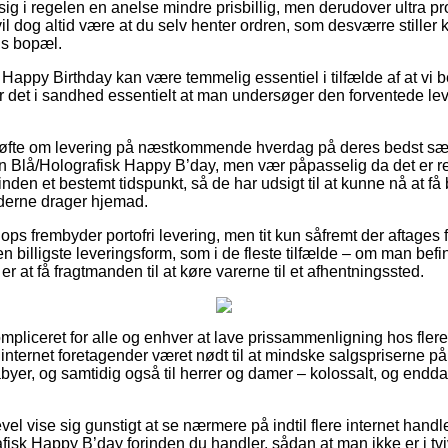
ig i regelen en anelse mindre prisbillig, men derudover ultra p
l dog altid være at du selv henter ordren, som desværre stiller 
ns bopæl.
Happy Birthday kan være temmelig essentiel i tilfælde af at vi
er det i sandhed essentielt at man undersøger den forventede lev
 løfte om levering på næstkommende hverdag på deres bedst sæ
 Blå/Holografisk Happy B’day, men vær påpasselig da det er re
nden et bestemt tidspunkt, så de har udsigt til at kunne nå at få 
derne drager hjemad.
ops frembyder portofri levering, men tit kun såfremt der aftages f
n billigste leveringsform, som i de fleste tilfælde – om man befi
r at få fragtmanden til at køre varerne til et afhentningssted.
mpliceret for alle og enhver at lave prissammenligning hos flere
 internet foretagender været nødt til at mindske salgspriserne p
babyer, og samtidig også til herrer og damer – kolossalt, og end
vel vise sig gunstigt at se nærmere på indtil flere internet handl
fisk Happy B’day forinden du handler, sådan at man ikke er i t