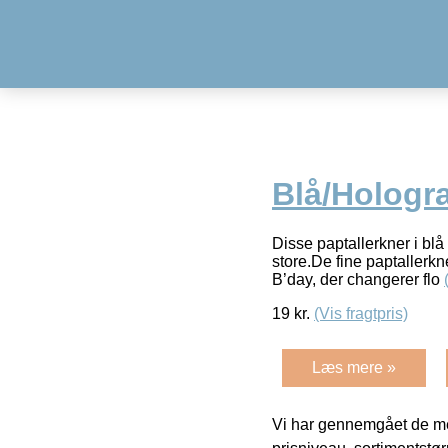
Blå/Hologr
Disse paptallerkner i blå 
store.De fine paptallerkn
B’day, der changerer flo
19
kr.
(Vis fragtpris)
Læs mere »
Vi har gennemgået de mes