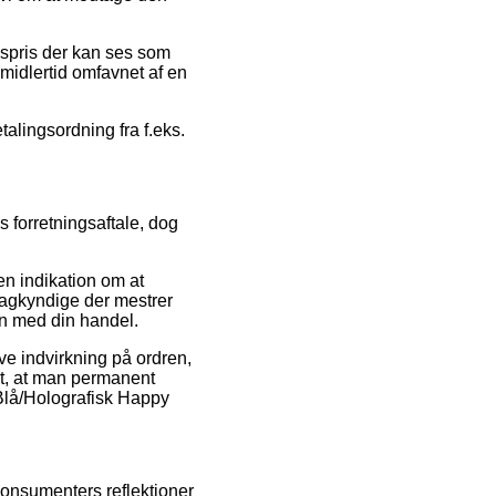
gspris der kan ses som
midlertid omfavnet af en
talingsordning fra f.eks.
 forretningsaftale, dog
en indikation om at
 sagkyndige der mestrer
en med din handel.
ve indvirkning på ordren,
igt, at man permanent
n Blå/Holografisk Happy
konsumenters reflektioner