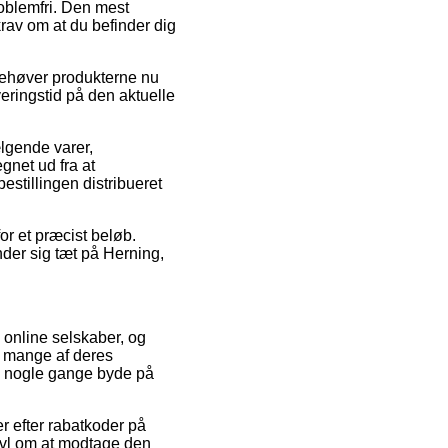
roblemfri. Den mest
krav om at du befinder dig
 behøver produkterne nu
eringstid på den aktuelle
lgende varer,
gnet ud fra at
bestillingen distribueret
or et præcist beløb.
nder sig tæt på Herning,
 online selskaber, og
å mange af deres
da nogle gange byde på
er efter rabatkoder på
vivl om at modtage den