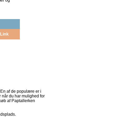
mer og
Link
. En af de populære er i
r når du har mulighed for
 køb af Paptallerken
jdsplads.