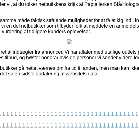
der vi, at du tolker netbutikkens kritik af Paptallerken Blå/Holog
samme måde faktisk strålende muligheder for at få et kig ind i i
 vi en del netbutikker som tilbyder folk at meddele en anmeldel
vurdering af tidligere kunders oplevelser.
ret af indtægter fra annoncer. Vi har aftaler med utallige outlets
es tilbud, og høster honorar hvis de personer vi sender videre fo
tikker på nettet værnes om fra tid til anden, men man kan ikke s
det siden sidste opdatering af websitets data.
1
1
1
1
1
1
1
1
1
1
1
1
1
1
1
1
1
1
1
1
1
1
1
1
1
1
1
1
1
1
1
1
1
1
1
1
1
1
1
1
1
1
1
1
1
1
1
1
1
1
1
1
1
1
1
1
1
1
1
1
1
1
1
1
1
1
1
1
1
1