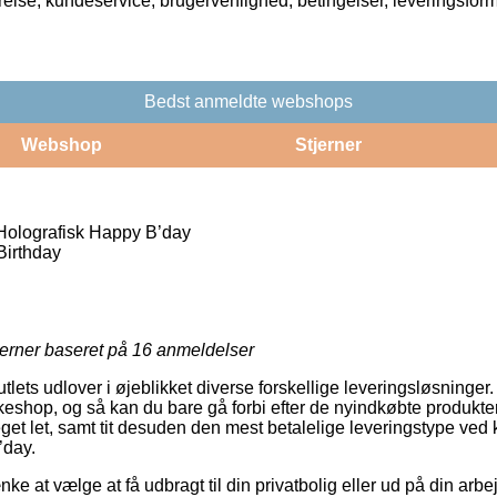
rrelse, kundeservice, brugervenlighed, betingelser, leveringsfor
Bedst anmeldte webshops
Webshop
Stjerner
Holografisk Happy B’day
irthday
jerner baseret på
16
anmeldelser
tlets udlover i øjeblikket diverse forskellige leveringsløsninger
kkeshop, og så kan du bare gå forbi efter de nyindkøbte produkte
get let, samt tit desuden den mest betalelige leveringstype ved
’day.
 at vælge at få udbragt til din privatbolig eller ud på din arbe