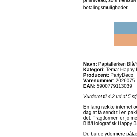
prisniveau, sortimentstø
betalingsmuligheder.
Navn:
Paptallerken Blå/
Kategori:
Tema: Happy B
Producent:
PartyDeco
Varenummer:
2026075
EAN:
5900779113039
Vurderet til
4.2
ud af 5 st
En lang række internet ou
dag at få sendt til en pa
det. Fragtformen er jo me
Blå/Holografisk Happy B
Du burde ydermere påtænke