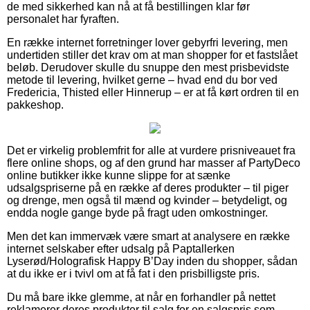
de med sikkerhed kan nå at få bestillingen klar før
personalet har fyraften.
En række internet forretninger lover gebyrfri levering, men
undertiden stiller det krav om at man shopper for et fastslået
beløb. Derudover skulle du snuppe den mest prisbevidste
metode til levering, hvilket gerne – hvad end du bor ved
Fredericia, Thisted eller Hinnerup – er at få kørt ordren til en
pakkeshop.
Det er virkelig problemfrit for alle at vurdere prisniveauet fra
flere online shops, og af den grund har masser af PartyDeco
online butikker ikke kunne slippe for at sænke
udsalgspriserne på en række af deres produkter – til piger
og drenge, men også til mænd og kvinder – betydeligt, og
endda nogle gange byde på fragt uden omkostninger.
Men det kan immervæk være smart at analysere en række
internet selskaber efter udsalg på Paptallerken
Lyserød/Holografisk Happy B’Day inden du shopper, sådan
at du ikke er i tvivl om at få fat i den prisbilligste pris.
Du må bare ikke glemme, at når en forhandler på nettet
reklamerer deres produkter til salg for en salgspris som