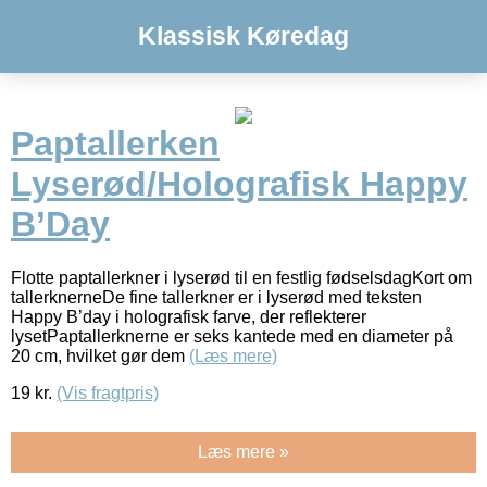
Klassisk Køredag
Paptallerken
Lyserød/Holografisk Happy
B’Day
Flotte paptallerkner i lyserød til en festlig fødselsdagKort om
tallerknerneDe fine tallerkner er i lyserød med teksten
Happy B’day i holografisk farve, der reflekterer
lysetPaptallerknerne er seks kantede med en diameter på
20 cm, hvilket gør dem
(Læs mere)
19
kr.
(Vis fragtpris)
Læs mere »