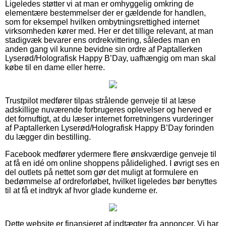
Ligeledes støtter vi at man er omhyggelig omkring de
elementære bestemmelser der er gældende for handlen,
som for eksempel hvilken ombytningsrettighed internet
virksomheden kører med. Her er det tillige relevant, at man
stadigvæk bevarer ens ordrekvittering, således man en
anden gang vil kunne bevidne sin ordre af Paptallerken
Lyserød/Holografisk Happy B’Day, uafhængig om man skal
købe til en dame eller herre.
Trustpilot medfører tilpas strålende genveje til at læse
adskillige nuværende forbrugeres oplevelser og herved er
det fornuftigt, at du læser internet forretningens vurderinger
af Paptallerken Lyserød/Holografisk Happy B’Day forinden
du lægger din bestilling.
Facebook medfører ydermere flere ønskværdige genveje til
at få en idé om online shoppens pålidelighed. I øvrigt ses en
del outlets på nettet som gør det muligt at formulere en
bedømmelse af ordreforløbet, hvilket ligeledes bør benyttes
til at få et indtryk af hvor glade kunderne er.
Dette website er finansieret af indtægter fra annoncer. Vi har