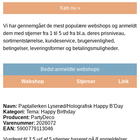
Køb nu »
Vi har gennemgået de mest populære webshops og anmeldt
dem med stjerner fra 1 til 5 ud fra bl.a. deres prisniveau,
sortimentstørrelse, kundeservice, brugervenlighed,
betingelser, leveringsformer og betalingsmuligheder.
Bedst anmeldte webshops
Webshop
Stjerner
Link
Navn:
Paptallerken Lyserød/Holografisk Happy B’Day
Kategori:
Tema: Happy Birthday
Producent:
PartyDeco
Varenummer:
2026072
EAN:
5900779113046
Vurderet til
3.5
ud af 5 stjerner baseret på
8
anmeldelser