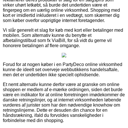
virker uhørt letkøbt, så burde det undertiden være et
fingerpeg om en uærlig online virksomhed. Shopping med
kort er imidlertid inkluderet i en vedtægt, som skærmer dig
som køber overfor uoprigtige internet foretagender.
Vi slår generelt et slag for køb med kort eller betalinger med
mobilen. Som alternativ kunne du benytte et
afbetalingstilbud som fx ViaBill, for så vidt du gerne vil
honorere betalingen af flere omgange.
Forud for at nogen køber i en PartyDeco online virksomhed
kunne de ideelt set overveje webbutikkens handelsaftale,
men det er undertiden ikke specielt ophidsende.
Et nemt alternativ kunne derfor være at granske om online
shoppen er medlem af e-mærke ordningen, siden det burde
være en indikator for at online forretningen imødekommer de
danske retningslinjer, og at internet virksomheden løbende
vurderes af jurister som har den nødvendige knowhow om
retningslinjerne. Dette er desuden din chance for en
håndsrækning, ifald du forvoldes vanskeligheder i
forbindelse med din shopping.