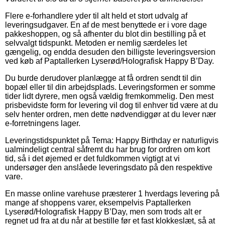
Flere e-forhandlere yder til alt held et stort udvalg af
leveringsudgaver. En af de mest benyttede er i vore dage
pakkeshoppen, og så afhenter du blot din bestilling på et
selvvalgt tidspunkt. Metoden er nemlig særdeles let
gængelig, og endda desuden den billigste leveringsversion
ved køb af Paptallerken Lyserød/Holografisk Happy B’Day.
Du burde derudover planlægge at få ordren sendt til din
bopæl eller til din arbejdsplads. Leveringsformen er somme
tider lidt dyrere, men også vældig fremkommelig. Den mest
prisbevidste form for levering vil dog til enhver tid være at du
selv henter ordren, men dette nødvendiggør at du lever nær
e-forretningens lager.
Leveringstidspunktet på Tema: Happy Birthday er naturligvis
ualmindeligt central såfremt du har brug for ordren om kort
tid, så i det øjemed er det fuldkommen vigtigt at vi
undersøger den anslåede leveringsdato på den respektive
vare.
En masse online varehuse præsterer 1 hverdags levering på
mange af shoppens varer, eksempelvis Paptallerken
Lyserød/Holografisk Happy B’Day, men som trods alt er
regnet ud fra at du når at bestille før et fast klokkeslæt, så at