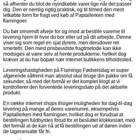
så afhenter du blot de nyindkøbte varer lige når det passer
dig. Den er nemlig rigtig praktisk, og tit tilmed den mest
letkøbte form for fragt ved køb af Paptallerken med
flamingoer.
Du bør omvendt afveje for og imod at bestille varerne til
levering hjem til hvor du bor eller ud på dit arbejde. Denne
viser sig som regel en sjat dyrere, men derudover ret
smertefri. Den mest prisbevidste fragtmetode kan ikke
modsiges at være selv at hente produkterne, hvilket dog
kræver at du har bopæl nær internet butikkens tilholdssted.
Leveringshastigheden på Flamingo Fødselsdag er super
afgørende såfremt man absolut skal bruge din pakke om få
sekunder, så med det formål er det komplet klogt at vi
kontrollerer den forventede leveringsdato på det aktuelle
produkt.
En række internet shops tilsiger muligheden for dag-til-dag
levering på mange af deres varenumre, eksempelvis
Paptallerken med flamingoer, hvilket dog er forudsat at
bestillingen fuldbyrdes forud for et besluttet klokkeslæt, med
det formål at de kan nå at få bestillingen ud af døren inden
de lageransatte får fri.