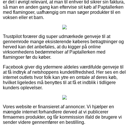
er det i øvrigt relevant, at man til enhver tid sikrer sin faktura,
så man en anden gang kan eftervise sit køb af Paptallerken
med flamingoer, uafhængig om man søger produkter til en
voksen eller et barn.
Trustpilot forærer dig super udmærkede genveje til at
gennemrode mange eksisterende køberes betragtninger og
herved kan det anbefales, at du kigger på online
virksomhedens bedømmelser af Paptallerken med
flamingoer før du køber.
Facebook giver dig ydermere aldeles værdifulde genveje til
at få indtryk af netshoppens kundetilfredshed. Her ses en del
internet outlets hvor folk kan ytre en omtale af deres køb,
hvilket ligeledes må benyttes til at få et indblik i tidligere
kunders oplevelser.
Vores website er finansieret af annoncer. Vi hjælper en
mængde internet forhandlere derved at vi publicerer
firmaernes produkter, og får kommission ifald de brugere vi
sender videre gennemfører en bestilling.