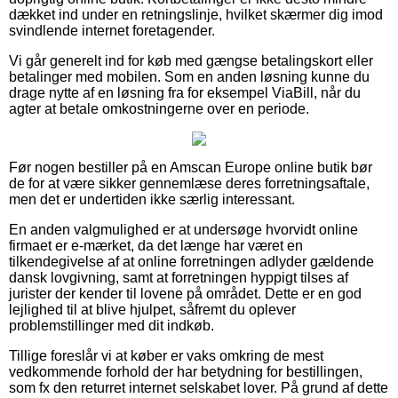
dækket ind under en retningslinje, hvilket skærmer dig imod
svindlende internet foretagender.
Vi går generelt ind for køb med gængse betalingskort eller
betalinger med mobilen. Som en anden løsning kunne du
drage nytte af en løsning fra for eksempel ViaBill, når du
agter at betale omkostningerne over en periode.
Før nogen bestiller på en Amscan Europe online butik bør
de for at være sikker gennemlæse deres forretningsaftale,
men det er undertiden ikke særlig interessant.
En anden valgmulighed er at undersøge hvorvidt online
firmaet er e-mærket, da det længe har været en
tilkendegivelse af at online forretningen adlyder gældende
dansk lovgivning, samt at forretningen hyppigt tilses af
jurister der kender til lovene på området. Dette er en god
lejlighed til at blive hjulpet, såfremt du oplever
problemstillinger med dit indkøb.
Tillige foreslår vi at køber er vaks omkring de mest
vedkommende forhold der har betydning for bestillingen,
som fx den returret internet selskabet lover. På grund af dette