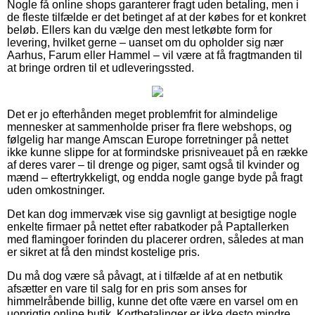
Nogle få online shops garanterer fragt uden betaling, men i
de fleste tilfælde er det betinget af at der købes for et konkret
beløb. Ellers kan du vælge den mest letkøbte form for
levering, hvilket gerne – uanset om du opholder sig nær
Aarhus, Farum eller Hammel – vil være at få fragtmanden til
at bringe ordren til et udleveringssted.
Det er jo efterhånden meget problemfrit for almindelige
mennesker at sammenholde priser fra flere webshops, og
følgelig har mange Amscan Europe forretninger på nettet
ikke kunne slippe for at formindske prisniveauet på en række
af deres varer – til drenge og piger, samt også til kvinder og
mænd – eftertrykkeligt, og endda nogle gange byde på fragt
uden omkostninger.
Det kan dog immervæk vise sig gavnligt at besigtige nogle
enkelte firmaer på nettet efter rabatkoder på Paptallerken
med flamingoer forinden du placerer ordren, således at man
er sikret at få den mindst kostelige pris.
Du må dog være så påvagt, at i tilfælde af at en netbutik
afsætter en vare til salg for en pris som anses for
himmelråbende billig, kunne det ofte være en varsel om en
uoprigtig online butik. Kortbetalinger er ikke desto mindre