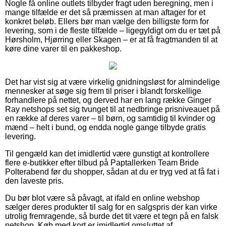
Nogle få online outlets tilbyder fragt uden beregning, men i
mange tilfælde er det så præmissen at man aftager for et
konkret beløb. Ellers bør man vælge den billigste form for
levering, som i de fleste tilfælde – ligegyldigt om du er tæt på
Hørsholm, Hjørring eller Skagen – er at få fragtmanden til at
køre dine varer til en pakkeshop.
Det har vist sig at være virkelig gnidningsløst for almindelige
mennesker at søge sig frem til priser i blandt forskellige
forhandlere på nettet, og derved har en lang række Ginger
Ray netshops set sig tvunget til at nedbringe prisniveauet på
en række af deres varer – til børn, og samtidig til kvinder og
mænd – helt i bund, og endda nogle gange tilbyde gratis
levering.
Til gengæld kan det imidlertid være gunstigt at kontrollere
flere e-butikker efter tilbud på Paptallerken Team Bride
Polterabend før du shopper, sådan at du er tryg ved at få fat i
den laveste pris.
Du bør blot være så påvagt, at ifald en online webshop
sælger deres produkter til salg for en salgspris der kan virke
utrolig fremragende, så burde det tit være et tegn på en falsk
netshop. Køb med kort er imidlertid omsluttet af