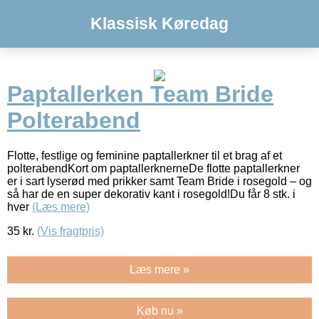
Klassisk Køredag
Paptallerken Team Bride
Polterabend
Flotte, festlige og feminine paptallerkner til et brag af et
polterabendKort om paptallerknerneDe flotte paptallerkner
er i sart lyserød med prikker samt Team Bride i rosegold – og
så har de en super dekorativ kant i rosegold!Du får 8 stk. i
hver
(Læs mere)
35
kr.
(Vis fragtpris)
Læs mere »
Køb nu »