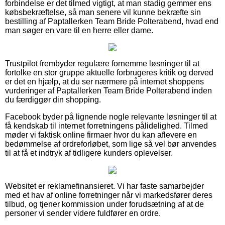
forbindelse er det tilmed vigtigt, at man stadig gemmer ens
købsbekræftelse, så man senere vil kunne bekræfte sin
bestilling af Paptallerken Team Bride Polterabend, hvad end
man søger en vare til en herre eller dame.
Trustpilot frembyder regulære fornemme løsninger til at
fortolke en stor gruppe aktuelle forbrugeres kritik og derved
er det en hjælp, at du ser nærmere på internet shoppens
vurderinger af Paptallerken Team Bride Polterabend inden
du færdiggør din shopping.
Facebook byder på lignende nogle relevante løsninger til at
få kendskab til internet forretningens pålidelighed. Tilmed
møder vi faktisk online firmaer hvor du kan aflevere en
bedømmelse af ordreforløbet, som lige så vel bør anvendes
til at få et indtryk af tidligere kunders oplevelser.
Websitet er reklamefinansieret. Vi har faste samarbejder
med et hav af online forretninger når vi markedsfører deres
tilbud, og tjener kommission under forudsætning af at de
personer vi sender videre fuldfører en ordre.