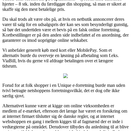
hjerter – 8 stk. inden du færdiggør din shopping, så man er sikret at
skaffe sig den mest betalelige pris.
Du skal trods alt være obs på, at hvis en netbutik annoncerer deres
varer til salg for en udsalgspris der kan ses som besynderligt gunstig,
så bør det undertiden være et bevis på en falsk online forretning.
Kortbestillinger er på den anden side indbefattet af en anordning, der
garanterer os imod uoprigtige online selskaber.
Vi anbefaler generelt køb med kort eller MobilePay. Som et
alternativ burde du overveje en løsning på afbetaling som f.eks.
ViaBill, hvis du gerne vil afdrage betalingen over et længere
tidsrum.
Forud for at folk shopper i en Unique e-forretning burde man uden
tvivl betragte netshoppens forretningsvilkår, det er dog ofte ikke
særlig sjovt.
Alternativet kunne være at kigge om online virksomheden er
medlem af e-mærket, eftersom det længe har været en forsikring om
at internet firmaet tilslutter sig de danske regler, og at internet
webshoppen en gang i mellem kigges til af fagmænd der er inde i
vedtægterne på området. Derudover tilbydes du anledning til at blive