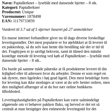
Navn:
Paptallerkner – lyseblåt med dansende hjerter – 8 stk.
Kategori:
Paptallerkner
Producent:
Unique
Varenummer:
1878498
EAN:
11179733859
Vurderet til
3.7
ud af 5 stjerner baseret på
27
anmeldelser
En masse internet forhandlere giver nu til dags diverse forskellige
leveringsmidler. Det mest populære er for øjeblikket at få leveret til
en pakkeshop, så du selv kan hente din bestilling når der er tid til
det. Fragttypen er jo særligt bekvem, samt tit tilmed den mindst
kostelige metode til levering ved køb af Paptallerkner – lyseblåt med
dansende hjerter – 8 stk..
Du burde på samme måde påtænke at få produkterne leveret til din
lejlighed eller til adressen hvor du arbejder. Denne er som regel en
tak dyrere, men ligeledes i høj grad ligetil. Den mest betalelige form
for levering kan ikke modsiges at være at du selv henter ordren, men
den mulighed afhænger af at du bor nær online butikkens
tilholdssted.
Leveringshastigheden på Paptallerkner kan være ualmindeligt
afgørende om vi behøver pakken fluks, og herved er det ret så
centralt at man besigtiger den estimerede leveringstid for det