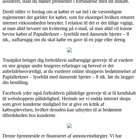
assisteret, ifald du møder problemer i forbindelse med dit indkøb.
Dertil stiller vi forslag om at køber er sat ind i de væsentligste
reglementer der gælder for købet, som for eksempel hvilken returret
internet virksomheden benytter. I relation til det er det tillige vigtigt,
at man altid bevarer sin kvittering på e-mail, så man altid vil kunne
bevise købet af Paptallerkner – lyseblåt med dansende hjerter – 8
stk., uafhængig om du skal købe en gave til en pige eller dreng.
Trustpilot bringer dig forholdsvis uafhængige genveje til at vurdere
en stor gruppe andre brugeres erfaringer og herved er det
anbefalelsesværdigt, at du vurderer online shoppens bedømmelser af
Paptallerkner – lyseblåt med dansende hjerter – 8 stk. før du lægger
din bestilling.
Facebook yder også forholdsvis pålidelige genveje til at få kendskab
til webshoppens pålidelighed. Herinde ser vi endda internet shops
som giver kunderne mulighed for at give en kritik af
købsoplevelsen, hvilket desuden kan udnyttes til at bedømme
tilfredsheden hos kunderne.
Denne hjemmeside er finansieret af annonceindtægter. Vi har