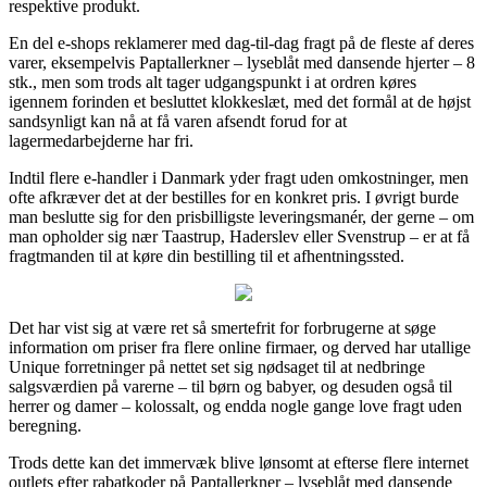
respektive produkt.
En del e-shops reklamerer med dag-til-dag fragt på de fleste af deres
varer, eksempelvis Paptallerkner – lyseblåt med dansende hjerter – 8
stk., men som trods alt tager udgangspunkt i at ordren køres
igennem forinden et besluttet klokkeslæt, med det formål at de højst
sandsynligt kan nå at få varen afsendt forud for at
lagermedarbejderne har fri.
Indtil flere e-handler i Danmark yder fragt uden omkostninger, men
ofte afkræver det at der bestilles for en konkret pris. I øvrigt burde
man beslutte sig for den prisbilligste leveringsmanér, der gerne – om
man opholder sig nær Taastrup, Haderslev eller Svenstrup – er at få
fragtmanden til at køre din bestilling til et afhentningssted.
Det har vist sig at være ret så smertefrit for forbrugerne at søge
information om priser fra flere online firmaer, og derved har utallige
Unique forretninger på nettet set sig nødsaget til at nedbringe
salgsværdien på varerne – til børn og babyer, og desuden også til
herrer og damer – kolossalt, og endda nogle gange love fragt uden
beregning.
Trods dette kan det immervæk blive lønsomt at efterse flere internet
outlets efter rabatkoder på Paptallerkner – lyseblåt med dansende