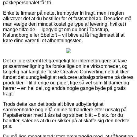
pakkepersonalet får fri.
Enkelte firmaer på nettet frembyder fri fragt, men i reglen
afkræver det at du bestiller for et fastsat beløb. Desuden må
man vælge den mindst kostelige type af levering, hvilket i
mange tilfælde – ligegyldigt om du bor i Taastrup,
Kalundborg eller Ebeltoft – vil blive at få fragtfirmaet til at
køre dine varer til et afhentningssted.
Det er jo ekstremt let gængeligt for internetbrugere at lave
prissammenligning fra forskellige online virksomheder, og
følgelig har langt de fleste Creative Converting netbutikker
fundet det uundgåeligt at reducere udsalgspriserne på deres
produkter – til drenge og piger, lige så vel som til damer og
herrer – en hel del, og endda nogle gange byde på gratis
fragt.
Trods dette kan det trods alt blive udbytterigt at
sammenholde nogle få online forhandlere efter udsalg på
Paptallerkner med 1 års tal og striber, blåt – 8 stk. før du
handler, således at du er sikker på at skaffe sig den bedste
pris.
Du må lige meget hvad være omhyggelig med, at såfremt en