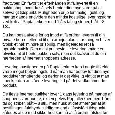
fragttyper. En favorit er efterhånden at få leveret til en
pakkeshop, hvor du så selv henter dine nye varer på et
selvvalgt tidspunkt. Muligheden er jo temmelig ligetil, og
mange gange endvidere den mindst kostelige leveringsform
ved køb af Paptallerkner med 1 års tal og striber, blåt – 8
stk..
Du kan også afveje for og imod at få ordren leveret til din
private bopæl eller ud til din arbejdsplads. Løsningen bliver
typisk et hak mindre prisbillig, men ligeledes ret så
uproblematisk. Den mest prisbevidste leveringsmåde er
utvivlsomt at hente pakken selv, men det kræver at du er i
nærheden af internet shoppens adresse.
Leveringshastigheden på Paptallerkner kan i nogle tilfælde
være meget betydningsfuld når man har behov for dine nye
produkter omgående, og derfor er det virkelig vigtigt at man
checker den anslåede leveringstid på det vedkommende
produkt.
De fleste internet butikker lover 1 dags levering på mange af
shoppens varenumre, eksempelvis Paptallerkner med 1 års
tal og striber, blåt – 8 stk., men husk at det afhænger af at
bestillingen fuldbyrdes tidligere end et fastslået tidspunkt,
således at de med sikkerhed kan nå at få ordren afsted før