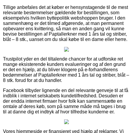
Tillige anbefales det at køber er hensynstagende til de mest
relevante bestemmelser gældende for bestillingen, som
eksempelvis hvilken byttepolitik webshoppen bruger. I den
sammenhæng er det tilmed afgørende, at man permanent
opbevarer ens kvittering, så man en anden gang vil kunne
bevise bestillingen af Paptallerkner med 1 års tal og striber,
blåt – 8 stk., uanset om du skal købe til en dame eller herre.
Trustpilot yder en del tiltalende chancer for at udforske ret
mange eksisterende kunders evalueringer og af den grund
er det en hjælp, at du bliver klogere på e-forhandlerens
bedømmelser af Paptallerkner med 1 års tal og striber, blåt –
8 stk. forud for at du handler.
Facebook tilbyder lignende en del relevante genveje til at få
indblik i internet selskabets kundetilfredshed. Desuden er
der endda internet firmaer hvor folk kan sammensætte en
omtale af deres køb, som på samme måde må tages i brug
til at danne dig et indtryk af hvor tilfredse kunderne er.
Vores hjemmeside er finansieret ved hjælp af reklamer. Vi