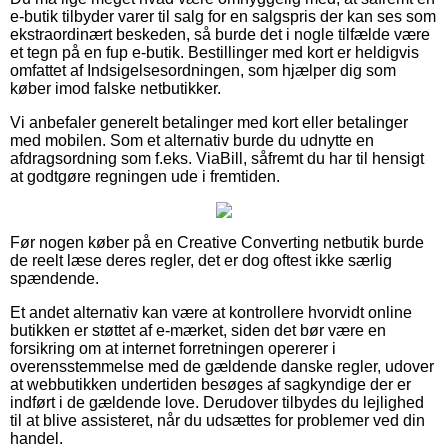
e-butik tilbyder varer til salg for en salgspris der kan ses som
ekstraordinært beskeden, så burde det i nogle tilfælde være
et tegn på en fup e-butik. Bestillinger med kort er heldigvis
omfattet af Indsigelsesordningen, som hjælper dig som
køber imod falske netbutikker.
Vi anbefaler generelt betalinger med kort eller betalinger
med mobilen. Som et alternativ burde du udnytte en
afdragsordning som f.eks. ViaBill, såfremt du har til hensigt
at godtgøre regningen ude i fremtiden.
Før nogen køber på en Creative Converting netbutik burde
de reelt læse deres regler, det er dog oftest ikke særlig
spændende.
Et andet alternativ kan være at kontrollere hvorvidt online
butikken er støttet af e-mærket, siden det bør være en
forsikring om at internet forretningen opererer i
overensstemmelse med de gældende danske regler, udover
at webbutikken undertiden besøges af sagkyndige der er
indført i de gældende love. Derudover tilbydes du lejlighed
til at blive assisteret, når du udsættes for problemer ved din
handel.