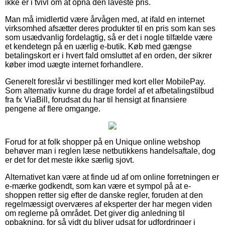
ikke er i tvivl om at opnå den laveste pris.
Man må imidlertid være årvågen med, at ifald en internet
virksomhed afsætter deres produkter til en pris som kan ses
som usædvanlig fordelagtig, så er det i nogle tilfælde være
et kendetegn på en uærlig e-butik. Køb med gængse
betalingskort er i hvert fald omsluttet af en orden, der sikrer
køber imod uægte internet forhandlere.
Generelt foreslår vi bestillinger med kort eller MobilePay.
Som alternativ kunne du drage fordel af et afbetalingstilbud
fra fx ViaBill, forudsat du har til hensigt at finansiere
pengene af flere omgange.
Forud for at folk shopper på en Unique online webshop
behøver man i reglen læse netbutikkens handelsaftale, dog
er det for det meste ikke særlig sjovt.
Alternativet kan være at finde ud af om online forretningen er
e-mærke godkendt, som kan være et sympol på at e-
shoppen retter sig efter de danske regler, foruden at den
regelmæssigt overværes af eksperter der har megen viden
om reglerne på området. Det giver dig anledning til
opbakning, for så vidt du bliver udsat for udfordringer i