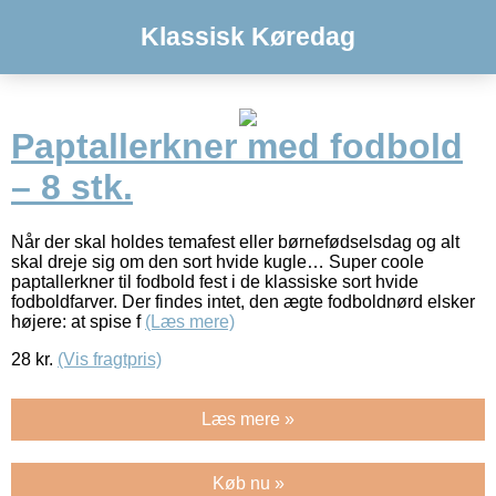
Klassisk Køredag
Paptallerkner med fodbold
– 8 stk.
Når der skal holdes temafest eller børnefødselsdag og alt
skal dreje sig om den sort hvide kugle… Super coole
paptallerkner til fodbold fest i de klassiske sort hvide
fodboldfarver. Der findes intet, den ægte fodboldnørd elsker
højere: at spise f
(Læs mere)
28
kr.
(Vis fragtpris)
Læs mere »
Køb nu »