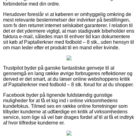
forbindelse med din ordre.
Herudover foreslår vi at køberen er omhyggelig omkring de
mest relevante bestemmelser der indvirker på bestillingen,
som fx den returret internet selskabet garanterer. I relation til
det er det ydermere vigtigt, at man stadigvæk bibeholder ens
faktura e-mail, således man til enhver tid kan dokumentere
sit køb af Paptallerkner med fodbold – 8 stk., uden hensyn til
om man leder efter et produkt til en mand eller kvinde.
Trustpilot byder på ganske fantastiske genveje til at
gennemgå en lang række øvrige forbrugeres reflektioner og
derved er det smart, at du læser online webshoppens kritik
af Paptallerkner med fodbold – 8 stk. forud for at du shopper.
Facebook byder på lignende fuldstændig gunstige
muligheder for at få et kig ind i online virksomhedens
kundefokus. Tilmed ses en række online forretninger som
tilbyder kunderne at udfærdige en kritik af virksomhedens
service, som lige så vel bør drages fordel af til at få et indtryk
af hvor tilfredse kunderne er.