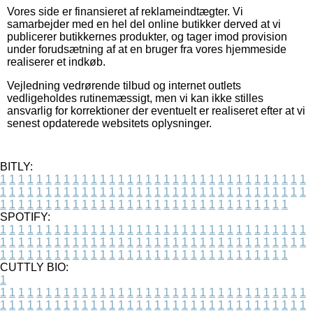
Vores side er finansieret af reklameindtægter. Vi
samarbejder med en hel del online butikker derved at vi
publicerer butikkernes produkter, og tager imod provision
under forudsætning af at en bruger fra vores hjemmeside
realiserer et indkøb.
Vejledning vedrørende tilbud og internet outlets
vedligeholdes rutinemæssigt, men vi kan ikke stilles
ansvarlig for korrektioner der eventuelt er realiseret efter at vi
senest opdaterede websitets oplysninger.
BITLY:
1
1
1
1
1
1
1
1
1
1
1
1
1
1
1
1
1
1
1
1
1
1
1
1
1
1
1
1
1
1
1
1
1
1
1
1
1
1
1
1
1
1
1
1
1
1
1
1
1
1
1
1
1
1
1
1
1
1
1
1
1
1
1
1
1
1
1
1
1
1
1
1
1
1
1
1
1
1
1
1
1
1
1
1
1
1
1
1
1
1
1
1
1
1
1
1
1
1
1
1
SPOTIFY:
1
1
1
1
1
1
1
1
1
1
1
1
1
1
1
1
1
1
1
1
1
1
1
1
1
1
1
1
1
1
1
1
1
1
1
1
1
1
1
1
1
1
1
1
1
1
1
1
1
1
1
1
1
1
1
1
1
1
1
1
1
1
1
1
1
1
1
1
1
1
1
1
1
1
1
1
1
1
1
1
1
1
1
1
1
1
1
1
1
1
1
1
1
1
1
1
1
1
1
1
CUTTLY BIO:
1
1
1
1
1
1
1
1
1
1
1
1
1
1
1
1
1
1
1
1
1
1
1
1
1
1
1
1
1
1
1
1
1
1
1
1
1
1
1
1
1
1
1
1
1
1
1
1
1
1
1
1
1
1
1
1
1
1
1
1
1
1
1
1
1
1
1
1
1