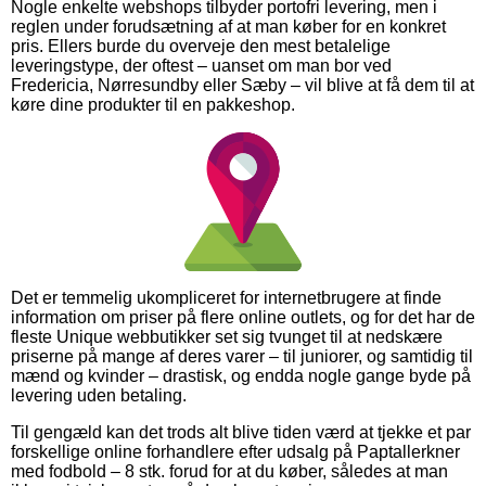
Nogle enkelte webshops tilbyder portofri levering, men i
reglen under forudsætning af at man køber for en konkret
pris. Ellers burde du overveje den mest betalelige
leveringstype, der oftest – uanset om man bor ved
Fredericia, Nørresundby eller Sæby – vil blive at få dem til at
køre dine produkter til en pakkeshop.
Det er temmelig ukompliceret for internetbrugere at finde
information om priser på flere online outlets, og for det har de
fleste Unique webbutikker set sig tvunget til at nedskære
priserne på mange af deres varer – til juniorer, og samtidig til
mænd og kvinder – drastisk, og endda nogle gange byde på
levering uden betaling.
Til gengæld kan det trods alt blive tiden værd at tjekke et par
forskellige online forhandlere efter udsalg på Paptallerkner
med fodbold – 8 stk. forud for at du køber, således at man