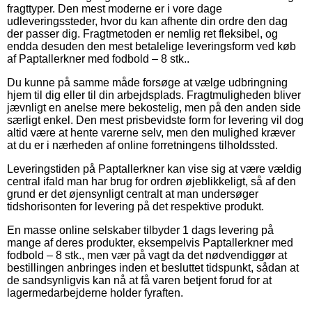
fragttyper. Den mest moderne er i vore dage
udleveringssteder, hvor du kan afhente din ordre den dag
der passer dig. Fragtmetoden er nemlig ret fleksibel, og
endda desuden den mest betalelige leveringsform ved køb
af Paptallerkner med fodbold – 8 stk..
Du kunne på samme måde forsøge at vælge udbringning
hjem til dig eller til din arbejdsplads. Fragtmuligheden bliver
jævnligt en anelse mere bekostelig, men på den anden side
særligt enkel. Den mest prisbevidste form for levering vil dog
altid være at hente varerne selv, men den mulighed kræver
at du er i nærheden af online forretningens tilholdssted.
Leveringstiden på Paptallerkner kan vise sig at være vældig
central ifald man har brug for ordren øjeblikkeligt, så af den
grund er det øjensynligt centralt at man undersøger
tidshorisonten for levering på det respektive produkt.
En masse online selskaber tilbyder 1 dags levering på
mange af deres produkter, eksempelvis Paptallerkner med
fodbold – 8 stk., men vær på vagt da det nødvendiggør at
bestillingen anbringes inden et besluttet tidspunkt, sådan at
de sandsynligvis kan nå at få varen betjent forud for at
lagermedarbejderne holder fyraften.