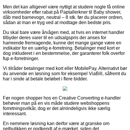
Men det kan alligevel være nyttigt at studere nogle få online
virksomheder efter rabat på Paptallerkner til Baby shower,
dåb med barnevogn, neutral – 8 stk. før du placerer ordren,
sådan at man er tryg ved at modtage den bedste pris.
Du skal bare være årvågen med, at hvis en internet handler
tilbyder deres varer til en udsalgspris der anses for
hamrende fremragende, kunne det mange gange være en
indikator for en uærlig e-forretning. Betalinger med kort er
dog inkluderet i en bestemmelse, der garanterer folk overfor
fup e-forretninger.
Vi tilråder betalinger med kort eller MobilePay. Alternativt bør
du anvende en løsning som for eksempel ViaBill, såfremt du
har i sinde at betale beløbet i flere bidder.
Før nogen shopper hos en Creative Converting e-handler
behøver man på en vis måde studere webshoppens
forretningsvilkår, dog er det almindeligvis ikke særlig
interessant.
En nemmere løsning kan derfor være at granske om
netbutikken er godkendt af e-mærket, siden det