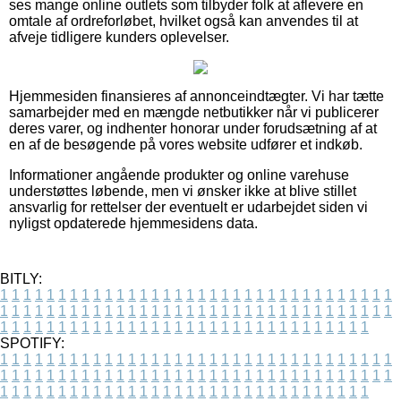
ses mange online outlets som tilbyder folk at aflevere en
omtale af ordreforløbet, hvilket også kan anvendes til at
afveje tidligere kunders oplevelser.
Hjemmesiden finansieres af annonceindtægter. Vi har tætte
samarbejder med en mængde netbutikker når vi publicerer
deres varer, og indhenter honorar under forudsætning af at
en af de besøgende på vores website udfører et indkøb.
Informationer angående produkter og online varehuse
understøttes løbende, men vi ønsker ikke at blive stillet
ansvarlig for rettelser der eventuelt er udarbejdet siden vi
nyligst opdaterede hjemmesidens data.
BITLY:
1
1
1
1
1
1
1
1
1
1
1
1
1
1
1
1
1
1
1
1
1
1
1
1
1
1
1
1
1
1
1
1
1
1
1
1
1
1
1
1
1
1
1
1
1
1
1
1
1
1
1
1
1
1
1
1
1
1
1
1
1
1
1
1
1
1
1
1
1
1
1
1
1
1
1
1
1
1
1
1
1
1
1
1
1
1
1
1
1
1
1
1
1
1
1
1
1
1
1
1
SPOTIFY:
1
1
1
1
1
1
1
1
1
1
1
1
1
1
1
1
1
1
1
1
1
1
1
1
1
1
1
1
1
1
1
1
1
1
1
1
1
1
1
1
1
1
1
1
1
1
1
1
1
1
1
1
1
1
1
1
1
1
1
1
1
1
1
1
1
1
1
1
1
1
1
1
1
1
1
1
1
1
1
1
1
1
1
1
1
1
1
1
1
1
1
1
1
1
1
1
1
1
1
1