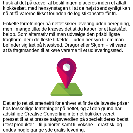
husk at det påkræver at bestillingen placeres inden et aftalt
klokkeslæt, med hensynstagen til at de højst sandsynligt kan
nå at få varerne fikset forinden de logistikansatte får fri.
Enkelte forretninger på nettet sikrer levering uden beregning,
men i mange tilfælde kræves det at du køber for et fastslået
beløb. Som alternativ må man udvælge den prisbilligste
fragtform, der i de fleste tilfælde – uden hensyn til om man
befinder sig tæt på Næstved, Dragør eller Skjern – vil være
at få fragtmanden til at køre varerne til et udleveringssted.
Det er jo ret så smertefrit for enhver at finde de laveste priser
hos forskellige forretninger på nettet, og af den grund har
adskillige Creative Converting internet butikker været
presset til at at presse salgsværdien på specielt deres bedst
i test produkter – til juniorer, samt til voksne – drastisk, og
endda nogle gange yde gratis levering.