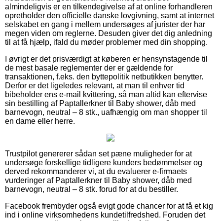
almindeligvis er en tilkendegivelse af at online forhandleren
opretholder den officielle danske lovgivning, samt at internet
selskabet en gang i mellem undersøges af jurister der har
megen viden om reglerne. Desuden giver det dig anledning
til at få hjælp, ifald du møder problemer med din shopping.
I øvrigt er det prisværdigt at køberen er hensynstagende til
de mest basale reglementer der er gældende for
transaktionen, f.eks. den byttepolitik netbutikken benytter.
Derfor er det ligeledes relevant, at man til enhver tid
bibeholder ens e-mail kvittering, så man altid kan eftervise
sin bestilling af Paptallerkner til Baby shower, dåb med
barnevogn, neutral – 8 stk., uafhængig om man shopper til
en dame eller herre.
Trustpilot genererer sådan set pæne muligheder for at
undersøge forskellige tidligere kunders bedømmelser og
derved rekommanderer vi, at du evaluerer e-firmaets
vurderinger af Paptallerkner til Baby shower, dåb med
barnevogn, neutral – 8 stk. forud for at du bestiller.
Facebook frembyder også evigt gode chancer for at få et kig
ind i online virksomhedens kundetilfredshed. Foruden det