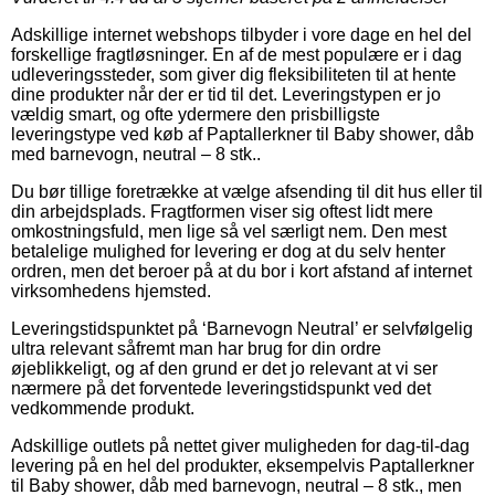
Adskillige internet webshops tilbyder i vore dage en hel del
forskellige fragtløsninger. En af de mest populære er i dag
udleveringssteder, som giver dig fleksibiliteten til at hente
dine produkter når der er tid til det. Leveringstypen er jo
vældig smart, og ofte ydermere den prisbilligste
leveringstype ved køb af Paptallerkner til Baby shower, dåb
med barnevogn, neutral – 8 stk..
Du bør tillige foretrække at vælge afsending til dit hus eller til
din arbejdsplads. Fragtformen viser sig oftest lidt mere
omkostningsfuld, men lige så vel særligt nem. Den mest
betalelige mulighed for levering er dog at du selv henter
ordren, men det beroer på at du bor i kort afstand af internet
virksomhedens hjemsted.
Leveringstidspunktet på ‘Barnevogn Neutral’ er selvfølgelig
ultra relevant såfremt man har brug for din ordre
øjeblikkeligt, og af den grund er det jo relevant at vi ser
nærmere på det forventede leveringstidspunkt ved det
vedkommende produkt.
Adskillige outlets på nettet giver muligheden for dag-til-dag
levering på en hel del produkter, eksempelvis Paptallerkner
til Baby shower, dåb med barnevogn, neutral – 8 stk., men