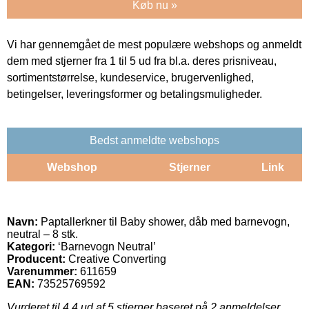
Køb nu »
Vi har gennemgået de mest populære webshops og anmeldt
dem med stjerner fra 1 til 5 ud fra bl.a. deres prisniveau,
sortimentstørrelse, kundeservice, brugervenlighed,
betingelser, leveringsformer og betalingsmuligheder.
Bedst anmeldte webshops
Webshop
Stjerner
Link
Navn:
Paptallerkner til Baby shower, dåb med barnevogn,
neutral – 8 stk.
Kategori:
‘Barnevogn Neutral’
Producent:
Creative Converting
Varenummer:
611659
EAN:
73525769592
Vurderet til
4.4
ud af 5 stjerner baseret på
2
anmeldelser