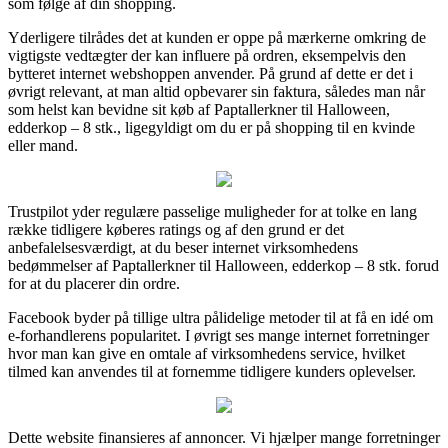
som følge af din shopping.
Yderligere tilrådes det at kunden er oppe på mærkerne omkring de
vigtigste vedtægter der kan influere på ordren, eksempelvis den
bytteret internet webshoppen anvender. På grund af dette er det i
øvrigt relevant, at man altid opbevarer sin faktura, således man når
som helst kan bevidne sit køb af Paptallerkner til Halloween,
edderkop – 8 stk., ligegyldigt om du er på shopping til en kvinde
eller mand.
Trustpilot yder regulære passelige muligheder for at tolke en lang
række tidligere køberes ratings og af den grund er det
anbefalelsesværdigt, at du beser internet virksomhedens
bedømmelser af Paptallerkner til Halloween, edderkop – 8 stk. forud
for at du placerer din ordre.
Facebook byder på tillige ultra pålidelige metoder til at få en idé om
e-forhandlerens popularitet. I øvrigt ses mange internet forretninger
hvor man kan give en omtale af virksomhedens service, hvilket
tilmed kan anvendes til at fornemme tidligere kunders oplevelser.
Dette website finansieres af annoncer. Vi hjælper mange forretninger