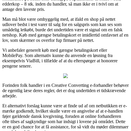
edderkop – 8 stk. inden du handler, så man ikke er i tvivl om at
antage den laveste pris.
Man må blot være omhyggelig med, at ifald en shop på nettet
udlover bedst i test varer til salg for en salgspris som kan ses som
umådelig letkøbt, burde det undertiden være et signal om en falsk
netshop. Køb med gængse betalingskort er imidlertid omfavnet af en
lov, som skærmer os overfor fup firmaer på nettet.
Vi anbefaler generelt køb med gængse betalingskort eller
MobilePay. Som alternativ kunne du anvende en løsning fra
eksempelvis ViaBill, i tilfælde af at du efterspørger at honorere
pengene senere.
Forinden folk handler i en Creative Converting e-forhandler behøver
de egentlig læse deres regler, det er dog undertiden et tidskrævende
arbejde.
Et alternativt forslag kunne være at finde ud af om netbutikken er e-
mærke godkendt, hvilket skulle være en angivelse af at e-handlen
føjer gældende dansk lovgivning, foruden at online forhandleren
ofte tilses af sagkyndige som har indsigt i lovene på området. Dette
er en god chance for at få assistance, for så vidt du møder dilemmaer