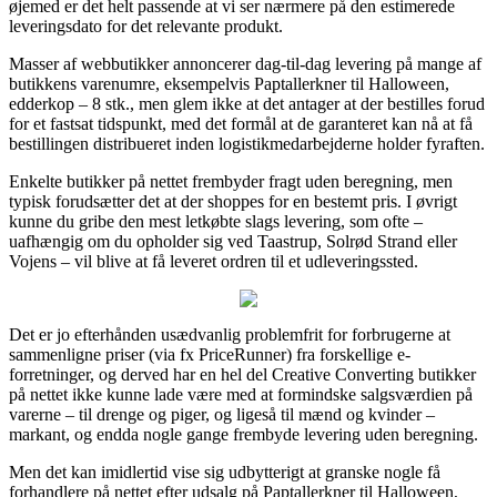
øjemed er det helt passende at vi ser nærmere på den estimerede
leveringsdato for det relevante produkt.
Masser af webbutikker annoncerer dag-til-dag levering på mange af
butikkens varenumre, eksempelvis Paptallerkner til Halloween,
edderkop – 8 stk., men glem ikke at det antager at der bestilles forud
for et fastsat tidspunkt, med det formål at de garanteret kan nå at få
bestillingen distribueret inden logistikmedarbejderne holder fyraften.
Enkelte butikker på nettet frembyder fragt uden beregning, men
typisk forudsætter det at der shoppes for en bestemt pris. I øvrigt
kunne du gribe den mest letkøbte slags levering, som ofte –
uafhængig om du opholder sig ved Taastrup, Solrød Strand eller
Vojens – vil blive at få leveret ordren til et udleveringssted.
Det er jo efterhånden usædvanlig problemfrit for forbrugerne at
sammenligne priser (via fx PriceRunner) fra forskellige e-
forretninger, og derved har en hel del Creative Converting butikker
på nettet ikke kunne lade være med at formindske salgsværdien på
varerne – til drenge og piger, og ligeså til mænd og kvinder –
markant, og endda nogle gange frembyde levering uden beregning.
Men det kan imidlertid vise sig udbytterigt at granske nogle få
forhandlere på nettet efter udsalg på Paptallerkner til Halloween,