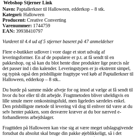
Webshop
Stjerner
Link
Navn:
Paptallerkner til Halloween, edderkop – 8 stk.
Kategori:
Halloween
Producent:
Creative Converting
Varenummer:
1744759
EAN:
39938410797
Vurderet til
4.4
ud af 5 stjerner baseret på
47
anmeldelser
Flere e-butikker udlover i vore dage et stort udvalg af
leveringsformer. En af de populære er p.t. at få sendt til en
pakkeshop, og så kan du blot hente dine produkter lige præcis når
det passer ind i din kalender. Leveringstypen er jo ekstremt simpel,
og typisk også den prisbilligste fragttype ved køb af Paptallerkner til
Halloween, edderkop – 8 stk..
Du burde på samme måde afveje for og imod at vælge at få sendt til
hvor du bor eller til dit arbejde. Fragtmetoden bliver uheldigvis en
lille smule mere omkostningsfuld, men ligeledes særdeles enkel.
Den prisbilligste metode til levering vil dog til enhver tid være at du
selv henter pakken, som desværre kræver at du bor nærved e-
forhandlerens arbejdslager.
Fragttiden på Halloween kan vise sig at være meget udslagsgivende
forudsat du absolut skal bruge din pakke øjeblikkeligt, så i det