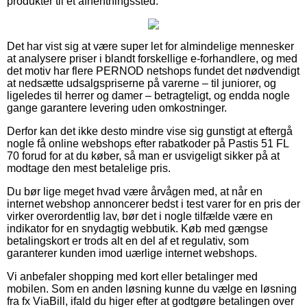
produkter til et afhentningssted.
Det har vist sig at være super let for almindelige mennesker
at analysere priser i blandt forskellige e-forhandlere, og med
det motiv har flere PERNOD netshops fundet det nødvendigt
at nedsætte udsalgspriserne på varerne – til juniorer, og
ligeledes til herrer og damer – betragteligt, og endda nogle
gange garantere levering uden omkostninger.
Derfor kan det ikke desto mindre vise sig gunstigt at eftergå
nogle få online webshops efter rabatkoder på Pastis 51 FL
70 forud for at du køber, så man er usvigeligt sikker på at
modtage den mest betalelige pris.
Du bør lige meget hvad være årvågen med, at når en
internet webshop annoncerer bedst i test varer for en pris der
virker overordentlig lav, bør det i nogle tilfælde være en
indikator for en snydagtig webbutik. Køb med gængse
betalingskort er trods alt en del af et regulativ, som
garanterer kunden imod uærlige internet webshops.
Vi anbefaler shopping med kort eller betalinger med
mobilen. Som en anden løsning kunne du vælge en løsning
fra fx ViaBill, ifald du higer efter at godtgøre betalingen over