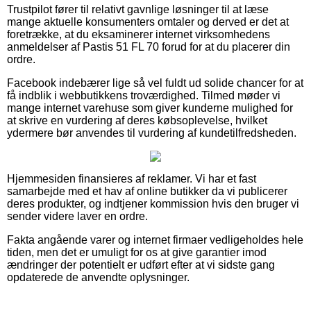
Trustpilot fører til relativt gavnlige løsninger til at læse
mange aktuelle konsumenters omtaler og derved er det at
foretrække, at du eksaminerer internet virksomhedens
anmeldelser af Pastis 51 FL 70 forud for at du placerer din
ordre.
Facebook indebærer lige så vel fuldt ud solide chancer for at
få indblik i webbutikkens troværdighed. Tilmed møder vi
mange internet varehuse som giver kunderne mulighed for
at skrive en vurdering af deres købsoplevelse, hvilket
ydermere bør anvendes til vurdering af kundetilfredsheden.
Hjemmesiden finansieres af reklamer. Vi har et fast
samarbejde med et hav af online butikker da vi publicerer
deres produkter, og indtjener kommission hvis den bruger vi
sender videre laver en ordre.
Fakta angående varer og internet firmaer vedligeholdes hele
tiden, men det er umuligt for os at give garantier imod
ændringer der potentielt er udført efter at vi sidste gang
opdaterede de anvendte oplysninger.