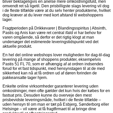
bliver beklageligvis en anelse mere omkostningsfuld, men
omvendt ret så ligetil. Den prisbilligste slags levering vil dog
i de fleste tilfælde være at du selv henter produkterne, hvilket
dog kræver at du lever med kort afstand til webshoppens
lager.
Fragtperioden på Drikkevarer | Blandingsspiritus | Absinth,
Pastis og Anis kan være ret central ifald vi har behov for
varen omgående, så derfor er det rigtig klogt at man
undersøger det estimerede leveringstidspunkt ved det
aktuelle produkt.
En hel del online webshops lover muligheden for dag-til-dag
levering på mange af shoppens produkter, eksempelvis
Pastis 51 FL 70, som er afhængig af at ordren indsendes
forud for et fast tidspunkt, med hensynstagen til at de med
sikkerhed kan nå at få ordren ud af døren forinden de
pakkeansatte tager hjem.
Enkelte online virksomheder garanterer levering uden
omkostninger, men ofte gælder det kun hvis der købes for en
fastsat pris. Desuden kunne du overveje den mest
prisbevidste leveringsmåde, hvilket i de fleste tilfælde –
uden hensyn til om man er tæt på Esbjerg, Sønderborg eller
Helsinge – vil være at få fragtfirmaet til at bringe dine