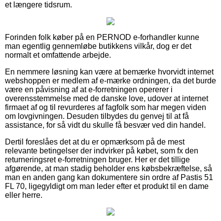
et længere tidsrum.
Forinden folk køber på en PERNOD e-forhandler kunne
man egentlig gennemløbe butikkens vilkår, dog er det
normalt et omfattende arbejde.
En nemmere løsning kan være at bemærke hvorvidt internet
webshoppen er medlem af e-mærke ordningen, da det burde
være en påvisning af at e-forretningen opererer i
overensstemmelse med de danske love, udover at internet
firmaet af og til revurderes af fagfolk som har megen viden
om lovgivningen. Desuden tilbydes du genvej til at få
assistance, for så vidt du skulle få besvær ved din handel.
Dertil foreslåes det at du er opmærksom på de mest
relevante betingelser der indvirker på købet, som fx den
returneringsret e-forretningen bruger. Her er det tillige
afgørende, at man stadig beholder ens købsbekræftelse, så
man en anden gang kan dokumentere sin ordre af Pastis 51
FL 70, ligegyldigt om man leder efter et produkt til en dame
eller herre.