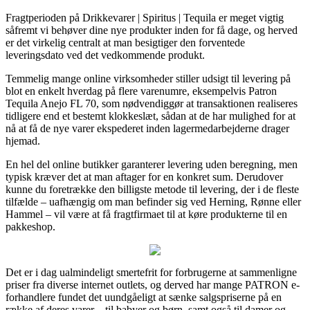
Fragtperioden på Drikkevarer | Spiritus | Tequila er meget vigtig
såfremt vi behøver dine nye produkter inden for få dage, og herved
er det virkelig centralt at man besigtiger den forventede
leveringsdato ved det vedkommende produkt.
Temmelig mange online virksomheder stiller udsigt til levering på
blot en enkelt hverdag på flere varenumre, eksempelvis Patron
Tequila Anejo FL 70, som nødvendiggør at transaktionen realiseres
tidligere end et bestemt klokkeslæt, sådan at de har mulighed for at
nå at få de nye varer ekspederet inden lagermedarbejderne drager
hjemad.
En hel del online butikker garanterer levering uden beregning, men
typisk kræver det at man aftager for en konkret sum. Derudover
kunne du foretrække den billigste metode til levering, der i de fleste
tilfælde – uafhængig om man befinder sig ved Herning, Rønne eller
Hammel – vil være at få fragtfirmaet til at køre produkterne til en
pakkeshop.
Det er i dag ualmindeligt smertefrit for forbrugerne at sammenligne
priser fra diverse internet outlets, og derved har mange PATRON e-
forhandlere fundet det uundgåeligt at sænke salgspriserne på en
række af deres varer – til babyer og børn, samt også til damer og