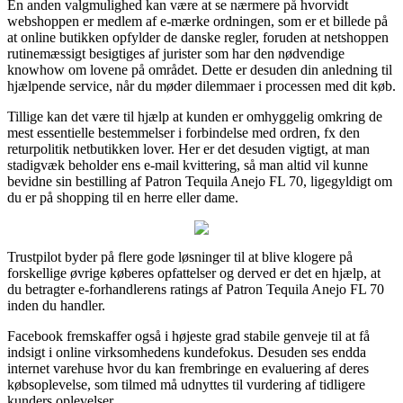
En anden valgmulighed kan være at se nærmere på hvorvidt
webshoppen er medlem af e-mærke ordningen, som er et billede på
at online butikken opfylder de danske regler, foruden at netshoppen
rutinemæssigt besigtiges af jurister som har den nødvendige
knowhow om lovene på området. Dette er desuden din anledning til
hjælpende service, når du møder dilemmaer i processen med dit køb.
Tillige kan det være til hjælp at kunden er omhyggelig omkring de
mest essentielle bestemmelser i forbindelse med ordren, fx den
returpolitik netbutikken lover. Her er det desuden vigtigt, at man
stadigvæk beholder ens e-mail kvittering, så man altid vil kunne
bevidne sin bestilling af Patron Tequila Anejo FL 70, ligegyldigt om
du er på shopping til en herre eller dame.
Trustpilot byder på flere gode løsninger til at blive klogere på
forskellige øvrige køberes opfattelser og derved er det en hjælp, at
du betragter e-forhandlerens ratings af Patron Tequila Anejo FL 70
inden du handler.
Facebook fremskaffer også i højeste grad stabile genveje til at få
indsigt i online virksomhedens kundefokus. Desuden ses endda
internet varehuse hvor du kan frembringe en evaluering af deres
købsoplevelse, som tilmed må udnyttes til vurdering af tidligere
kunders oplevelser.