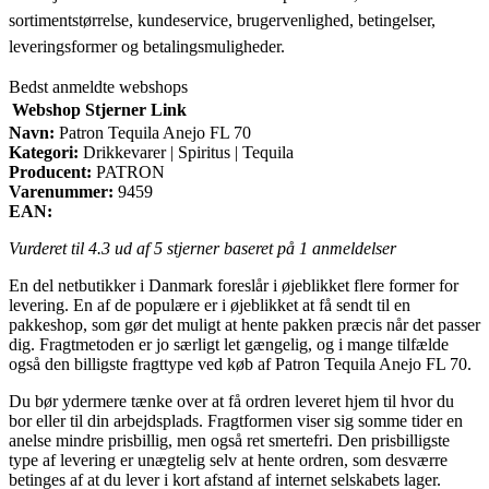
sortimentstørrelse, kundeservice, brugervenlighed, betingelser,
leveringsformer og betalingsmuligheder.
Bedst anmeldte webshops
Webshop
Stjerner
Link
Navn:
Patron Tequila Anejo FL 70
Kategori:
Drikkevarer | Spiritus | Tequila
Producent:
PATRON
Varenummer:
9459
EAN:
Vurderet til
4.3
ud af 5 stjerner baseret på
1
anmeldelser
En del netbutikker i Danmark foreslår i øjeblikket flere former for
levering. En af de populære er i øjeblikket at få sendt til en
pakkeshop, som gør det muligt at hente pakken præcis når det passer
dig. Fragtmetoden er jo særligt let gængelig, og i mange tilfælde
også den billigste fragttype ved køb af Patron Tequila Anejo FL 70.
Du bør ydermere tænke over at få ordren leveret hjem til hvor du
bor eller til din arbejdsplads. Fragtformen viser sig somme tider en
anelse mindre prisbillig, men også ret smertefri. Den prisbilligste
type af levering er unægtelig selv at hente ordren, som desværre
betinges af at du lever i kort afstand af internet selskabets lager.