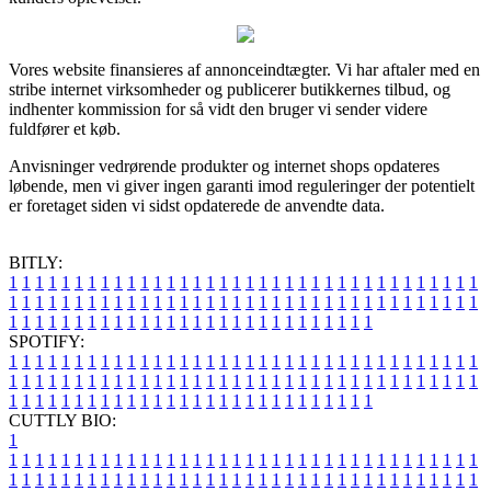
Vores website finansieres af annonceindtægter. Vi har aftaler med en
stribe internet virksomheder og publicerer butikkernes tilbud, og
indhenter kommission for så vidt den bruger vi sender videre
fuldfører et køb.
Anvisninger vedrørende produkter og internet shops opdateres
løbende, men vi giver ingen garanti imod reguleringer der potentielt
er foretaget siden vi sidst opdaterede de anvendte data.
BITLY:
1
1
1
1
1
1
1
1
1
1
1
1
1
1
1
1
1
1
1
1
1
1
1
1
1
1
1
1
1
1
1
1
1
1
1
1
1
1
1
1
1
1
1
1
1
1
1
1
1
1
1
1
1
1
1
1
1
1
1
1
1
1
1
1
1
1
1
1
1
1
1
1
1
1
1
1
1
1
1
1
1
1
1
1
1
1
1
1
1
1
1
1
1
1
1
1
1
1
1
1
SPOTIFY:
1
1
1
1
1
1
1
1
1
1
1
1
1
1
1
1
1
1
1
1
1
1
1
1
1
1
1
1
1
1
1
1
1
1
1
1
1
1
1
1
1
1
1
1
1
1
1
1
1
1
1
1
1
1
1
1
1
1
1
1
1
1
1
1
1
1
1
1
1
1
1
1
1
1
1
1
1
1
1
1
1
1
1
1
1
1
1
1
1
1
1
1
1
1
1
1
1
1
1
1
CUTTLY BIO:
1
1
1
1
1
1
1
1
1
1
1
1
1
1
1
1
1
1
1
1
1
1
1
1
1
1
1
1
1
1
1
1
1
1
1
1
1
1
1
1
1
1
1
1
1
1
1
1
1
1
1
1
1
1
1
1
1
1
1
1
1
1
1
1
1
1
1
1
1
1
1
1
1