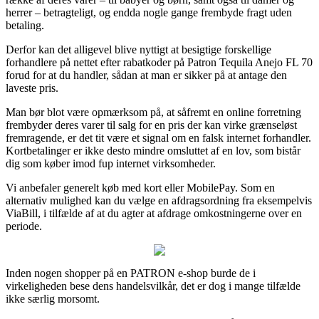
herrer – betragteligt, og endda nogle gange frembyde fragt uden
betaling.
Derfor kan det alligevel blive nyttigt at besigtige forskellige
forhandlere på nettet efter rabatkoder på Patron Tequila Anejo FL 70
forud for at du handler, sådan at man er sikker på at antage den
laveste pris.
Man bør blot være opmærksom på, at såfremt en online forretning
frembyder deres varer til salg for en pris der kan virke grænseløst
fremragende, er det tit være et signal om en falsk internet forhandler.
Kortbetalinger er ikke desto mindre omsluttet af en lov, som bistår
dig som køber imod fup internet virksomheder.
Vi anbefaler generelt køb med kort eller MobilePay. Som en
alternativ mulighed kan du vælge en afdragsordning fra eksempelvis
ViaBill, i tilfælde af at du agter at afdrage omkostningerne over en
periode.
Inden nogen shopper på en PATRON e-shop burde de i
virkeligheden bese dens handelsvilkår, det er dog i mange tilfælde
ikke særlig morsomt.