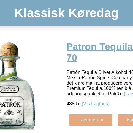
Klassisk Køredag
Patron Tequila
70
Patrón Tequila Silver Alkohol:4
MexicoPatrón Spirits Company b
det klare mål, at producere verd
Premium Tequila.100% ren blå a
udgangspunktet for Patr&o
(Læ
488
kr.
(Vis fragtpris)
Læs mere »
Kø