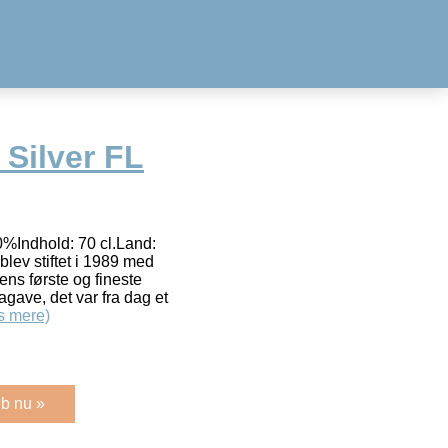
 Silver FL
0%Indhold: 70 cl.Land:
lev stiftet i 1989 med
ens første og fineste
gave, det var fra dag et
s mere)
b nu »