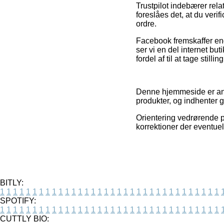
Trustpilot indebærer rel
foreslåes det, at du verif
ordre.
Facebook fremskaffer end
ser vi en del internet bu
fordel af til at tage still
Denne hjemmeside er anno
produkter, og indhenter 
Orientering vedrørende p
korrektioner der eventuel
BITLY:
1
1
1
1
1
1
1
1
1
1
1
1
1
1
1
1
1
1
1
1
1
1
1
1
1
1
1
1
1
1
1
1
1
1
SPOTIFY:
1
1
1
1
1
1
1
1
1
1
1
1
1
1
1
1
1
1
1
1
1
1
1
1
1
1
1
1
1
1
1
1
1
1
CUTTLY BIO: