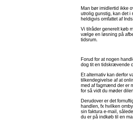
Man bør imidlertid ikke o
utrolig gunstig, kan det 
heldigvis omfattet af In
Vi tilråder generelt køb
vælge en løsning på afbet
tidsrum.
Forud for at nogen hand
dog tit en tidskrævende 
Et alternativ kan derfor
tilkendegivelse af at onlin
med af fagmænd der er me
for så vidt du møder dile
Derudover er det fornuft
handlen, fx hvilken ombyt
sin faktura e-mail, såled
du er på indkøb til en ma