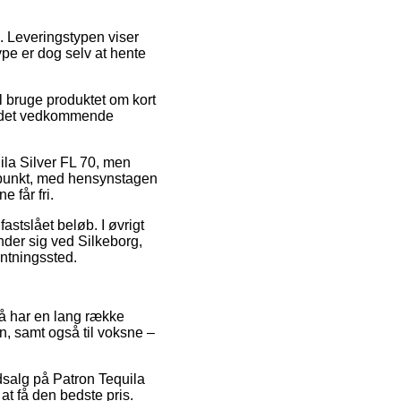
de. Leveringstypen viser
ype er dog selv at hente
al bruge produktet om kort
på det vedkommende
ila Silver FL 70, men
dspunkt, med hensynstagen
e får fri.
astslået beløb. I øvrigt
nder sig ved Silkeborg,
entningssted.
 så har en lang række
, samt også til voksne –
dsalg på Patron Tequila
at få den bedste pris.