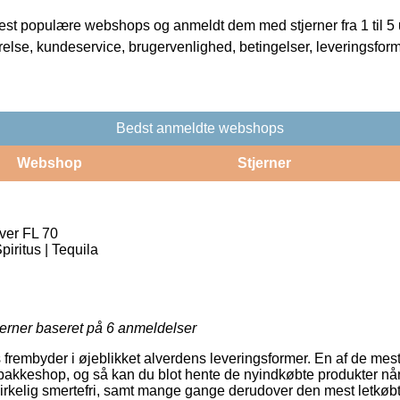
t populære webshops og anmeldt dem med stjerner fra 1 til 5 ud
rrelse, kundeservice, brugervenlighed, betingelser, leveringsfor
Bedst anmeldte webshops
Webshop
Stjerner
ver FL 70
piritus | Tequila
jerner baseret på
6
anmeldelser
ts frembyder i øjeblikket alverdens leveringsformer. En af de me
n pakkeshop, og så kan du blot hente de nyindkøbte produkter når 
virkelig smertefri, samt mange gange derudover den mest letkøbt