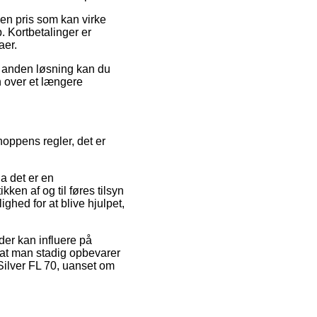
 en pris som kan virke
. Kortbetalinger er
aer.
n anden løsning kan du
n over et længere
oppens regler, det er
a det er en
kken af og til føres tilsyn
hed for at blive hjulpet,
der kan influere på
t, at man stadig opbevarer
 Silver FL 70, uanset om