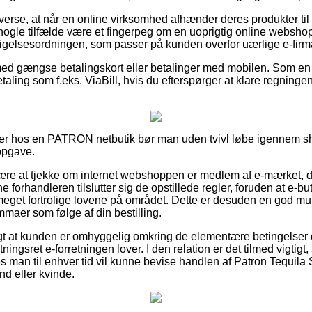
verse, at når en online virksomhed afhænder deres produkter til
i nogle tilfælde være et fingerpeg om en uoprigtig online webshop
dsigelsesordningen, som passer på kunden overfor uærlige e-firm
 med gængse betalingskort eller betalinger med mobilen. Som e
aling som f.eks. ViaBill, hvis du efterspørger at klare regninge
ler hos en PATRON netbutik bør man uden tvivl løbe igennem sh
opgave.
 være at tjekke om internet webshoppen er medlem af e-mærket, d
e forhandleren tilslutter sig de opstillede regler, foruden at e-buti
get fortrolige lovene på området. Dette er desuden en god mulig
mmaer som følge af din bestilling.
igt at kunden er omhyggelig omkring de elementære betingelser 
ningsret e-forretningen lover. I den relation er det tilmed vigtig
es man til enhver tid vil kunne bevise handlen af Patron Tequila
nd eller kvinde.