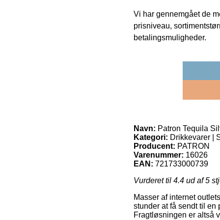
Vi har gennemgået de mes
prisniveau, sortimentstø
betalingsmuligheder.
Navn:
Patron Tequila Sil
Kategori:
Drikkevarer | S
Producent:
PATRON
Varenummer:
16026
EAN:
721733000739
Vurderet til
4.4
ud af 5 st
Masser af internet outle
stunder at få sendt til e
Fragtløsningen er altså 