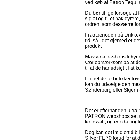
ved køb af Patron Tequila
Du bør tillige forsøge at 
sig af og til et hak dyre
ordren, som desværre fo
Fragtperioden på Drikkeva
tid, så i det øjemed er 
produkt.
Masser af e-shops tilbyd
vær opmærksom på at det 
til at de har udsigt til at
En hel del e-butikker love
kan du udvælge den mest 
Sønderborg eller Skjern – 
Det er efterhånden ultra 
PATRON webshops set sig 
kolossalt, og endda nog
Dog kan det imidlertid b
Silver FL 70 forud for at