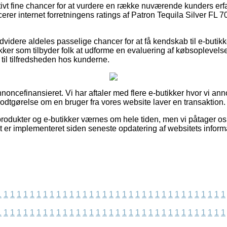
ativt fine chancer for at vurdere en række nuværende kunders erf
icerer internet forretningens ratings af Patron Tequila Silver FL 
videre aldeles passelige chancer for at få kendskab til e-butikk
tikker som tilbyder folk at udforme en evaluering af købsopleve
ing til tilfredsheden hos kunderne.
ncefinansieret. Vi har aftaler med flere e-butikker hvor vi an
godtgørelse om en bruger fra vores website laver en transaktion.
rodukter og e-butikker værnes om hele tiden, men vi påtager os 
t er implementeret siden seneste opdatering af websitets inform
1
1
1
1
1
1
1
1
1
1
1
1
1
1
1
1
1
1
1
1
1
1
1
1
1
1
1
1
1
1
1
1
1
1
1
1
1
1
1
1
1
1
1
1
1
1
1
1
1
1
1
1
1
1
1
1
1
1
1
1
1
1
1
1
1
1
1
1
1
1