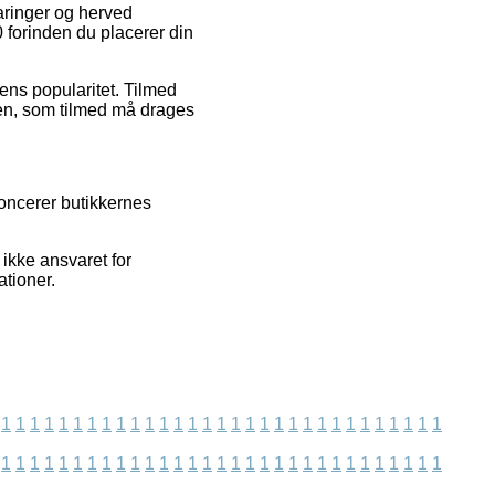
aringer og herved
70 forinden du placerer din
ens popularitet. Tilmed
lsen, som tilmed må drages
noncerer butikkernes
ikke ansvaret for
ationer.
1
1
1
1
1
1
1
1
1
1
1
1
1
1
1
1
1
1
1
1
1
1
1
1
1
1
1
1
1
1
1
1
1
1
1
1
1
1
1
1
1
1
1
1
1
1
1
1
1
1
1
1
1
1
1
1
1
1
1
1
1
1