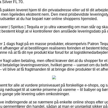
 Silver FL 70.
få pakken leveret hjem til din privatadresse eller ud til dit arbej
re, men ligeledes ekstremt nem. Den mest prisbevidste leveringst
rudsætter at du har bopæl nær online shoppens hjemsted.
rer | Spiritus | Tequila er jo ultra væsentlig om man står og sk
det bestemt klogt at vi kontrollerer den anslåede leveringsdato 
er 1 dags fragt på en masse produkter, eksempelvis Patron Tequ
afhænger af at bestillingen realiseres forinden et bestemt ti
 kunne nå at få dit nye produkt klar forud for at logistikmedarbejdern
r fragt uden betaling, men oftest kræver det at du shopper for et f
betalelige leveringsversion, hvilket gerne – uanset om du befi
vil blive at få fragtmanden til at bringe dine produkter til et afh
nemt for alle at vurdere prisniveauet på forskellige e-shops, og
nødsaget til at sænke priserne på varerne – til babyer og børn
le gange yde levering uden omkostninger.
live indbringende at se nærmere på enkelte online shops efter u
 du gennemfører din handel, sådan at man er usvigeligt sikker på 