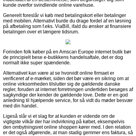
kunde overfor svindlende online varehuse.
Generelt foreslår vi køb med betalingskort eller betalinger
med mobilen. Alternativt burde du drage fordel af en løsning
på afbetaling som f.eks. ViaBill, ifald du ønsker at finansiere
betalingen over et længere tidsrum.
Forinden folk køber på en Amscan Europe internet butik bør
de principielt bese e-butikkens handelsaftale, det er dog
normalt ikke super spændende.
Alternativet kan være at se hvorvidt online firmaet er
verificeret af e-mærket, siden det bør være en sikring om at
online virksomheden tilslutter sig de gældende danske
regler, foruden at internet forretningen undertiden besøges af
sagkyndige der kender de gældende love. Dette er en god
anledning til hjælpende service, for så vidt du møder besvær
med din handel.
Ligeså slår vi et slag for at kunden er vidende om de
vigtigste vilkår der har indvirkning på købet, eksempelvis
den ombytningsret online shoppen kører med. I den relation
er det også afgørende, at man stadig gemmer ens faktura, så