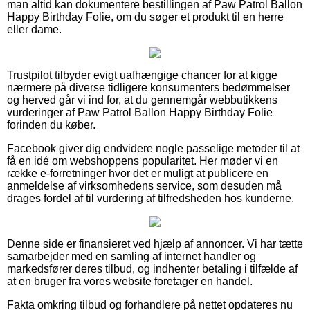
man altid kan dokumentere bestillingen af Paw Patrol Ballon
Happy Birthday Folie, om du søger et produkt til en herre
eller dame.
Trustpilot tilbyder evigt uafhængige chancer for at kigge
nærmere på diverse tidligere konsumenters bedømmelser
og herved går vi ind for, at du gennemgår webbutikkens
vurderinger af Paw Patrol Ballon Happy Birthday Folie
forinden du køber.
Facebook giver dig endvidere nogle passelige metoder til at
få en idé om webshoppens popularitet. Her møder vi en
række e-forretninger hvor det er muligt at publicere en
anmeldelse af virksomhedens service, som desuden må
drages fordel af til vurdering af tilfredsheden hos kunderne.
Denne side er finansieret ved hjælp af annoncer. Vi har tætte
samarbejder med en samling af internet handler og
markedsfører deres tilbud, og indhenter betaling i tilfælde af
at en bruger fra vores website foretager en handel.
Fakta omkring tilbud og forhandlere på nettet opdateres nu