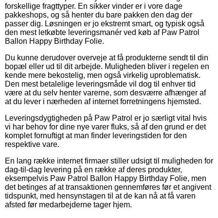
forskellige fragttyper. En sikker vinder er i vore dage
pakkeshops, og så henter du bare pakken den dag der
passer dig. Løsningen er jo ekstremt smart, og typisk også
den mest letkøbte leveringsmanér ved køb af Paw Patrol
Ballon Happy Birthday Folie.
Du kunne derudover overveje at få produkterne sendt til din
bopæl eller ud til dit arbejde. Muligheden bliver i regelen en
kende mere bekostelig, men også virkelig uproblematisk.
Den mest betalelige leveringsmåde vil dog til enhver tid
være at du selv henter varerne, som desværre afhænger af
at du lever i nærheden af internet forretningens hjemsted.
Leveringsdygtigheden på Paw Patrol er jo særligt vital hvis
vi har behov for dine nye varer fluks, så af den grund er det
komplet fornuftigt at man finder leveringstiden for den
respektive vare.
En lang række internet firmaer stiller udsigt til muligheden for
dag-til-dag levering på en række af deres produkter,
eksempelvis Paw Patrol Ballon Happy Birthday Folie, men
det betinges af at transaktionen gennemføres før et angivent
tidspunkt, med hensynstagen til at de kan nå at få varen
afsted før medarbejderne tager hjem.