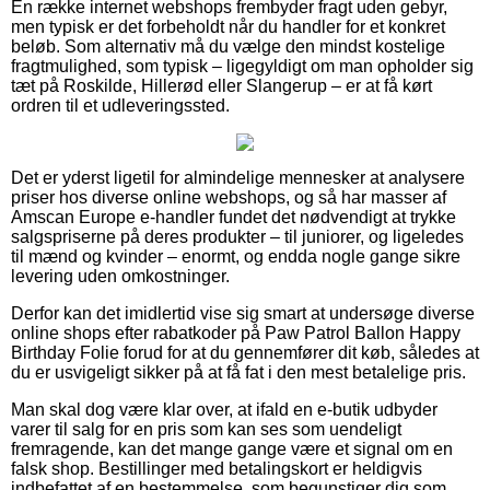
En række internet webshops frembyder fragt uden gebyr,
men typisk er det forbeholdt når du handler for et konkret
beløb. Som alternativ må du vælge den mindst kostelige
fragtmulighed, som typisk – ligegyldigt om man opholder sig
tæt på Roskilde, Hillerød eller Slangerup – er at få kørt
ordren til et udleveringssted.
Det er yderst ligetil for almindelige mennesker at analysere
priser hos diverse online webshops, og så har masser af
Amscan Europe e-handler fundet det nødvendigt at trykke
salgspriserne på deres produkter – til juniorer, og ligeledes
til mænd og kvinder – enormt, og endda nogle gange sikre
levering uden omkostninger.
Derfor kan det imidlertid vise sig smart at undersøge diverse
online shops efter rabatkoder på Paw Patrol Ballon Happy
Birthday Folie forud for at du gennemfører dit køb, således at
du er usvigeligt sikker på at få fat i den mest betalelige pris.
Man skal dog være klar over, at ifald en e-butik udbyder
varer til salg for en pris som kan ses som uendeligt
fremragende, kan det mange gange være et signal om en
falsk shop. Bestillinger med betalingskort er heldigvis
indbefattet af en bestemmelse, som begunstiger dig som