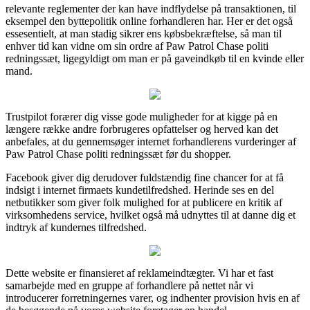
relevante reglementer der kan have indflydelse på transaktionen, til
eksempel den byttepolitik online forhandleren har. Her er det også
essesentielt, at man stadig sikrer ens købsbekræftelse, så man til
enhver tid kan vidne om sin ordre af Paw Patrol Chase politi
redningssæt, ligegyldigt om man er på gaveindkøb til en kvinde eller
mand.
Trustpilot forærer dig visse gode muligheder for at kigge på en
længere række andre forbrugeres opfattelser og herved kan det
anbefales, at du gennemsøger internet forhandlerens vurderinger af
Paw Patrol Chase politi redningssæt før du shopper.
Facebook giver dig derudover fuldstændig fine chancer for at få
indsigt i internet firmaets kundetilfredshed. Herinde ses en del
netbutikker som giver folk mulighed for at publicere en kritik af
virksomhedens service, hvilket også må udnyttes til at danne dig et
indtryk af kundernes tilfredshed.
Dette website er finansieret af reklameindtægter. Vi har et fast
samarbejde med en gruppe af forhandlere på nettet når vi
introducerer forretningernes varer, og indhenter provision hvis en af