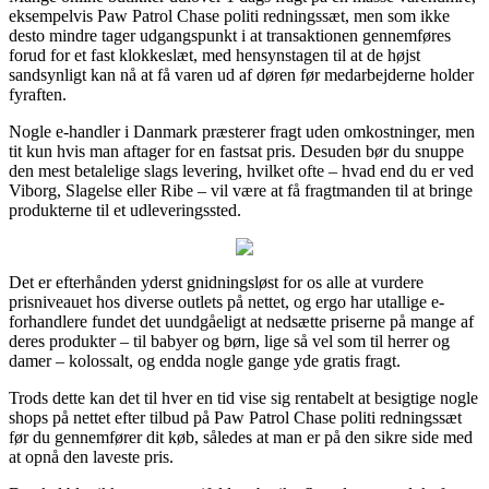
eksempelvis Paw Patrol Chase politi redningssæt, men som ikke
desto mindre tager udgangspunkt i at transaktionen gennemføres
forud for et fast klokkeslæt, med hensynstagen til at de højst
sandsynligt kan nå at få varen ud af døren før medarbejderne holder
fyraften.
Nogle e-handler i Danmark præsterer fragt uden omkostninger, men
tit kun hvis man aftager for en fastsat pris. Desuden bør du snuppe
den mest betalelige slags levering, hvilket ofte – hvad end du er ved
Viborg, Slagelse eller Ribe – vil være at få fragtmanden til at bringe
produkterne til et udleveringssted.
Det er efterhånden yderst gnidningsløst for os alle at vurdere
prisniveauet hos diverse outlets på nettet, og ergo har utallige e-
forhandlere fundet det uundgåeligt at nedsætte priserne på mange af
deres produkter – til babyer og børn, lige så vel som til herrer og
damer – kolossalt, og endda nogle gange yde gratis fragt.
Trods dette kan det til hver en tid vise sig rentabelt at besigtige nogle
shops på nettet efter tilbud på Paw Patrol Chase politi redningssæt
før du gennemfører dit køb, således at man er på den sikre side med
at opnå den laveste pris.