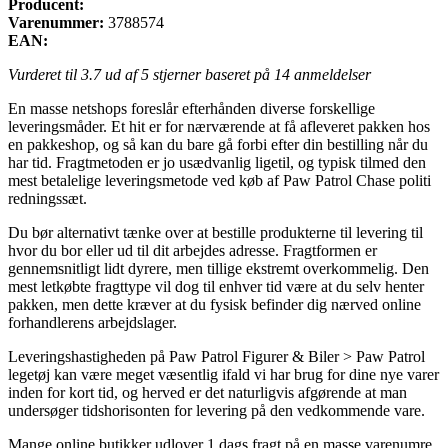
Producent:
Varenummer:
3788574
EAN:
Vurderet til
3.7
ud af 5 stjerner baseret på
14
anmeldelser
En masse netshops foreslår efterhånden diverse forskellige
leveringsmåder. Et hit er for nærværende at få afleveret pakken hos
en pakkeshop, og så kan du bare gå forbi efter din bestilling når du
har tid. Fragtmetoden er jo usædvanlig ligetil, og typisk tilmed den
mest betalelige leveringsmetode ved køb af Paw Patrol Chase politi
redningssæt.
Du bør alternativt tænke over at bestille produkterne til levering til
hvor du bor eller ud til dit arbejdes adresse. Fragtformen er
gennemsnitligt lidt dyrere, men tillige ekstremt overkommelig. Den
mest letkøbte fragttype vil dog til enhver tid være at du selv henter
pakken, men dette kræver at du fysisk befinder dig nærved online
forhandlerens arbejdslager.
Leveringshastigheden på Paw Patrol Figurer & Biler > Paw Patrol
legetøj kan være meget væsentlig ifald vi har brug for dine nye varer
inden for kort tid, og herved er det naturligvis afgørende at man
undersøger tidshorisonten for levering på den vedkommende vare.
Mange online butikker udlover 1 dags fragt på en masse varenumre,