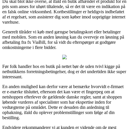
Du skal blot ikke overse, at ifald en butik afhænder et produkt for en
pris som anses for uhørt tiltalende, så er det tit være en indikation på
en falsk online virksomhed. Kortbestillinger er heldigvis indbefattet
af et regelsæt, som assisterer dig som køber imod uoprigtige internet
varehuse.
Generelt tilråder vi køb med gængse betalingskort eller betalinger
med mobilen. Som en anden løsning kan du overveje en løsning på
afbetaling fra fx ViaBill, for så vidt du efterspørger at godtgøre
omkostningerne i flere bidder.
Før folk handler hos en butik på nettet bør de uden tvivl kigge på
netbutikkens forretningsbetingelser, dog er det undertiden ikke super
interessant.
En anden mulighed kan derfor være at bemærke hvorvidt e-firmaet
er e-mærke tilsluttet, eftersom det kan være et fingerpeg om at
netshoppen efterlever de gældende danske regler, samt at shoppen
løbende vurderes af specialister som har ekspertise inden for
vedtægterne på området. Dette er desuden din anledning til
opbakning, ifald du oplever problemstillinger som følge af din
bestilling.
Endvidere rekommanderer vi at kunden er vidende om de mest