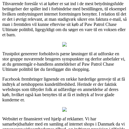
Tilsvarende foreslår vi at køber er sat ind i de mest betydningsfulde
betingelser der spiller ind i forbindelse med bestillingen, til eksempel
hvilken ombytningsret internet forretningen benytter. I relation til det
er det i øvrigt relevant, at man stadigvæk sikrer ens faktura e-mail, så
man i fremtiden vil kunne eftervise sit køb af Paw Patrol Chase
Ultimate politibil, ligegyldigt om du søger en vare til en voksen eller
et barn.
Trustpilot genererer forholdsvis pæne løsninger til at udforske en
stor gruppe nuværende brugeres synspunkter og derfor anbefaler vi,
at du gennemgår e-handlens anmeldelser af Paw Patrol Chase
Ultimate politibil før du færdiggør din shopping.
Facebook frembringer lignende en række hæderlige genveje til at få
indtryk af netshoppens kundetilfredshed. Herinde er der faktisk
webshops som tilbyder folk at udfærdige en anmeldelse af deres
køb, hvilket også kan benyttes til at få et indtryk af hvor glade
kunderne er.
Websitet er finansieret ved hjælp af reklamer. Vi har
samarbejdsaftaler med en samling af internet shops i Danmark da vi