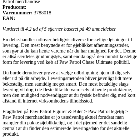
Patrol merchandise
Producent:
Varenummer:
3788018
EAN:
Vurderet til
4.2
ud af 5 stjerner baseret på
49
anmeldelser
En del e-handler udlover heldigvis diverse forskellige løsninger til
levering. Den mest benyttede er for øjeblikket afhentningssteder,
som gør at du kan hente varerne når du har mulighed for det. Denne
er altså særdeles gnidningsløs, samt endda også den mindst kostelige
form for levering ved køb af Paw Patrol Chase Ultimate politibil.
Du burde derudover prøve at vælge udbringning hjem til dig selv
eller ud på dit arbejde. Leveringsmetoden bliver jævnligt lidt mere
bekostelig, men samtidig meget smart. Den mest betalelige slags
levering vil dog i de fleste tilfælde være selv at hente produkterne,
men den mulighed nødvendiggør at du fysisk befinder dig med kort
afstand til internet virksomhedens tilholdssted.
Fragttiden på Paw Patrol Figurer & Biler > Paw Patrol legetøj >
Paw Patrol merchandise er jo usædvanlig aktuel forudsat man
mangler din pakke øjeblikkeligt, og i det øjemed er det sandelig
centralt at du finder den estimerede leveringsdato for det aktuelle
produkt.