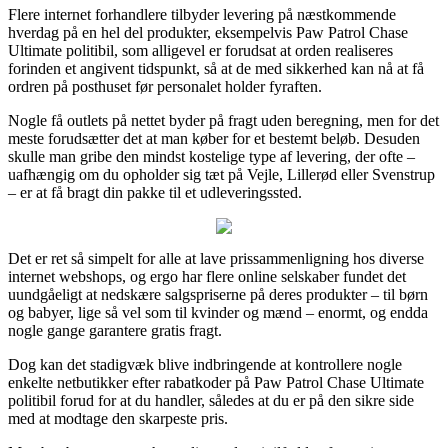
Flere internet forhandlere tilbyder levering på næstkommende
hverdag på en hel del produkter, eksempelvis Paw Patrol Chase
Ultimate politibil, som alligevel er forudsat at orden realiseres
forinden et angivent tidspunkt, så at de med sikkerhed kan nå at få
ordren på posthuset før personalet holder fyraften.
Nogle få outlets på nettet byder på fragt uden beregning, men for det
meste forudsætter det at man køber for et bestemt beløb. Desuden
skulle man gribe den mindst kostelige type af levering, der ofte –
uafhængig om du opholder sig tæt på Vejle, Lillerød eller Svenstrup
– er at få bragt din pakke til et udleveringssted.
Det er ret så simpelt for alle at lave prissammenligning hos diverse
internet webshops, og ergo har flere online selskaber fundet det
uundgåeligt at nedskære salgspriserne på deres produkter – til børn
og babyer, lige så vel som til kvinder og mænd – enormt, og endda
nogle gange garantere gratis fragt.
Dog kan det stadigvæk blive indbringende at kontrollere nogle
enkelte netbutikker efter rabatkoder på Paw Patrol Chase Ultimate
politibil forud for at du handler, således at du er på den sikre side
med at modtage den skarpeste pris.