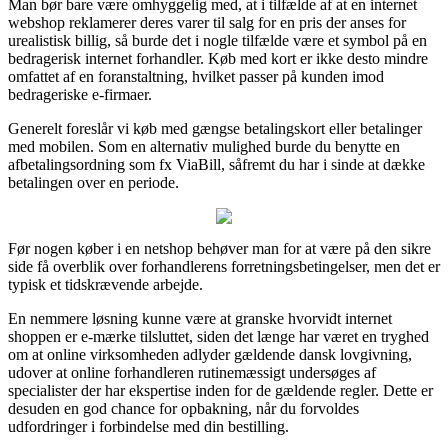
Man bør bare være omhyggelig med, at i tilfælde af at en internet
webshop reklamerer deres varer til salg for en pris der anses for
urealistisk billig, så burde det i nogle tilfælde være et symbol på en
bedragerisk internet forhandler. Køb med kort er ikke desto mindre
omfattet af en foranstaltning, hvilket passer på kunden imod
bedrageriske e-firmaer.
Generelt foreslår vi køb med gængse betalingskort eller betalinger
med mobilen. Som en alternativ mulighed burde du benytte en
afbetalingsordning som fx ViaBill, såfremt du har i sinde at dække
betalingen over en periode.
Før nogen køber i en netshop behøver man for at være på den sikre
side få overblik over forhandlerens forretningsbetingelser, men det er
typisk et tidskrævende arbejde.
En nemmere løsning kunne være at granske hvorvidt internet
shoppen er e-mærke tilsluttet, siden det længe har været en tryghed
om at online virksomheden adlyder gældende dansk lovgivning,
udover at online forhandleren rutinemæssigt undersøges af
specialister der har ekspertise inden for de gældende regler. Dette er
desuden en god chance for opbakning, når du forvoldes
udfordringer i forbindelse med din bestilling.