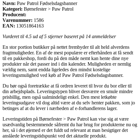
Navn:
Paw Patrol Fødselsdagsbanner
Kategori:
Børnefester > Paw Patrol
Producent:
Varenummer:
1586
EAN:
13051864163
Vurderet til
4.5
ud af 5 stjerner baseret på
14
anmeldelser
En stor portion butikker på nettet frembyder til alt held alverdens
fragtmuligheder. En af de mest populære er efterhånden at få sendt
til en pakkeshop, fordi du på den måde nemt kan hente dine nye
produkter når det passer ind i din kalender. Muligheden er nemlig
vældig nem, samt endda ligeledes den mindst kostelige
leveringsmulighed ved køb af Paw Patrol Fødselsdagsbanner.
Du bør også foretrække at få ordren leveret til hvor du bor eller til
din arbejdsplads. Leveringstypen bliver desværre en smule mindre
prisbillig, men også ualmindeligt enkel. Den mest letkøbte
leveringsudgave vil dog altid være at du selv henter pakken, som jo
betinges af at du lever i nærheden af e-forhandlerens lager.
Leveringstiden på Børnefester > Paw Patrol kan vise sig at være
usædvanlig bestemmende såfremt du har brug for produkterne nu og
her, så i det øjemed er det fuldt ud relevant at man besigtiger det
anslåede leveringstidspunkt ved det aktuelle produkt.