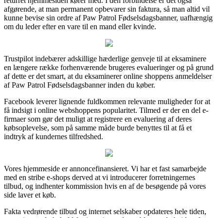
returret hjemmesiden kører med. I den forbindelse er det også
afgørende, at man permanent opbevarer sin faktura, så man altid vil
kunne bevise sin ordre af Paw Patrol Fødselsdagsbanner, uafhængig
om du leder efter en vare til en mand eller kvinde.
Trustpilot indebærer adskillige hæderlige genveje til at eksaminere
en længere række forhenværende brugeres evalueringer og på grund
af dette er det smart, at du eksaminerer online shoppens anmeldelser
af Paw Patrol Fødselsdagsbanner inden du køber.
Facebook leverer lignende fuldkommen relevante muligheder for at
få indsigt i online webshoppens popularitet. Tilmed er der en del e-
firmaer som gør det muligt at registrere en evaluering af deres
købsoplevelse, som på samme måde burde benyttes til at få et
indtryk af kundernes tilfredshed.
Vores hjemmeside er annoncefinansieret. Vi har et fast samarbejde
med en stribe e-shops derved at vi introducerer forretningernes
tilbud, og indhenter kommission hvis en af de besøgende på vores
side laver et køb.
Fakta vedrørende tilbud og internet selskaber opdateres hele tiden,