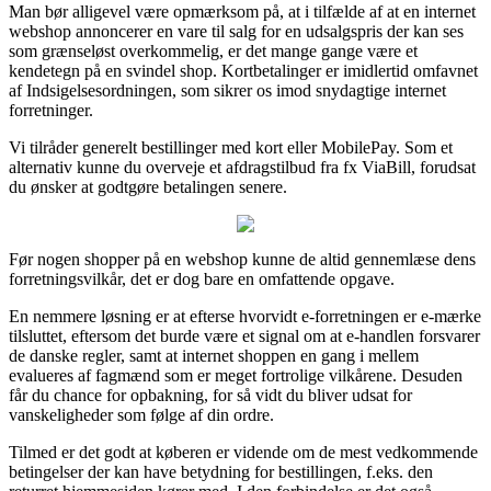
Man bør alligevel være opmærksom på, at i tilfælde af at en internet
webshop annoncerer en vare til salg for en udsalgspris der kan ses
som grænseløst overkommelig, er det mange gange være et
kendetegn på en svindel shop. Kortbetalinger er imidlertid omfavnet
af Indsigelsesordningen, som sikrer os imod snydagtige internet
forretninger.
Vi tilråder generelt bestillinger med kort eller MobilePay. Som et
alternativ kunne du overveje et afdragstilbud fra fx ViaBill, forudsat
du ønsker at godtgøre betalingen senere.
Før nogen shopper på en webshop kunne de altid gennemlæse dens
forretningsvilkår, det er dog bare en omfattende opgave.
En nemmere løsning er at efterse hvorvidt e-forretningen er e-mærke
tilsluttet, eftersom det burde være et signal om at e-handlen forsvarer
de danske regler, samt at internet shoppen en gang i mellem
evalueres af fagmænd som er meget fortrolige vilkårene. Desuden
får du chance for opbakning, for så vidt du bliver udsat for
vanskeligheder som følge af din ordre.
Tilmed er det godt at køberen er vidende om de mest vedkommende
betingelser der kan have betydning for bestillingen, f.eks. den