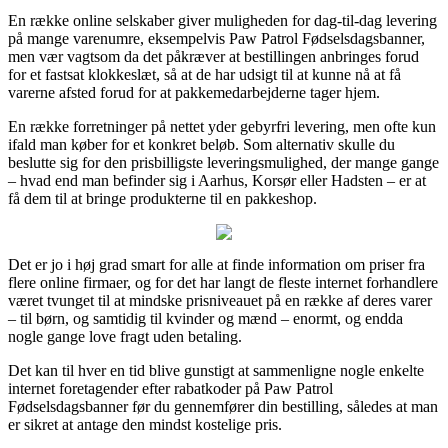
En række online selskaber giver muligheden for dag-til-dag levering
på mange varenumre, eksempelvis Paw Patrol Fødselsdagsbanner,
men vær vagtsom da det påkræver at bestillingen anbringes forud
for et fastsat klokkeslæt, så at de har udsigt til at kunne nå at få
varerne afsted forud for at pakkemedarbejderne tager hjem.
En række forretninger på nettet yder gebyrfri levering, men ofte kun
ifald man køber for et konkret beløb. Som alternativ skulle du
beslutte sig for den prisbilligste leveringsmulighed, der mange gange
– hvad end man befinder sig i Aarhus, Korsør eller Hadsten – er at
få dem til at bringe produkterne til en pakkeshop.
Det er jo i høj grad smart for alle at finde information om priser fra
flere online firmaer, og for det har langt de fleste internet forhandlere
været tvunget til at mindske prisniveauet på en række af deres varer
– til børn, og samtidig til kvinder og mænd – enormt, og endda
nogle gange love fragt uden betaling.
Det kan til hver en tid blive gunstigt at sammenligne nogle enkelte
internet foretagender efter rabatkoder på Paw Patrol
Fødselsdagsbanner før du gennemfører din bestilling, således at man
er sikret at antage den mindst kostelige pris.