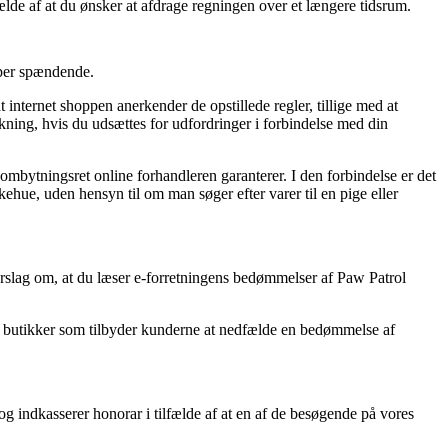
lfælde af at du ønsker at afdrage regningen over et længere tidsrum.
uper spændende.
 internet shoppen anerkender de opstillede regler, tillige med at
akning, hvis du udsættes for udfordringer i forbindelse med din
ombytningsret online forhandleren garanterer. I den forbindelse er det
hue, uden hensyn til om man søger efter varer til en pige eller
forslag om, at du læser e-forretningens bedømmelser af Paw Patrol
net butikker som tilbyder kunderne at nedfælde en bedømmelse af
og indkasserer honorar i tilfælde af at en af de besøgende på vores