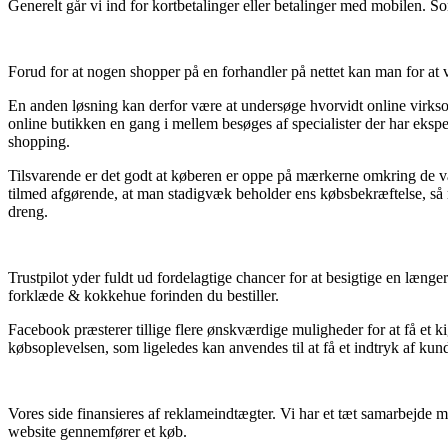
Generelt går vi ind for kortbetalinger eller betalinger med mobilen. So
Forud for at nogen shopper på en forhandler på nettet kan man for at
En anden løsning kan derfor være at undersøge hvorvidt online virksomh
online butikken en gang i mellem besøges af specialister der har ekspe
shopping.
Tilsvarende er det godt at køberen er oppe på mærkerne omkring de væse
tilmed afgørende, at man stadigvæk beholder ens købsbekræftelse, så 
dreng.
Trustpilot yder fuldt ud fordelagtige chancer for at besigtige en læn
forklæde & kokkehue forinden du bestiller.
Facebook præsterer tillige flere ønskværdige muligheder for at få et 
købsoplevelsen, som ligeledes kan anvendes til at få et indtryk af kun
Vores side finansieres af reklameindtægter. Vi har et tæt samarbejde m
website gennemfører et køb.