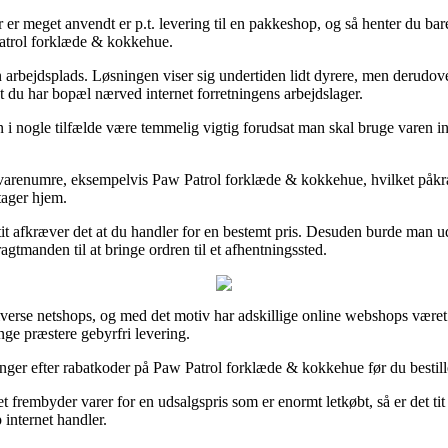
 er meget anvendt er p.t. levering til en pakkeshop, og så henter du bare 
 Patrol forklæde & kokkehue.
din arbejdsplads. Løsningen viser sig undertiden lidt dyrere, men derudov
t du har bopæl nærved internet forretningens arbejdslager.
i nogle tilfælde være temmelig vigtig forudsat man skal bruge varen in
varenumre, eksempelvis Paw Patrol forklæde & kokkehue, hvilket påkræver
tager hjem.
it afkræver det at du handler for en bestemt pris. Desuden burde man u
tmanden til at bringe ordren til et afhentningssted.
s diverse netshops, og med det motiv har adskillige online webshops været
ge præstere gebyrfri levering.
inger efter rabatkoder på Paw Patrol forklæde & kokkehue før du bestiller
t frembyder varer for en udsalgspris som er enormt letkøbt, så er det t
 internet handler.