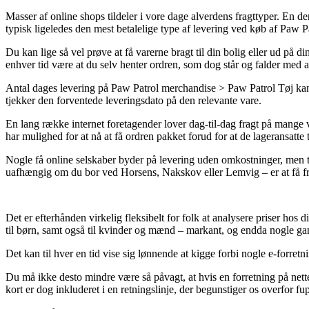
Masser af online shops tildeler i vore dage alverdens fragttyper. En der
typisk ligeledes den mest betalelige type af levering ved køb af Paw
Du kan lige så vel prøve at få varerne bragt til din bolig eller ud på 
enhver tid være at du selv henter ordren, som dog står og falder med a
Antal dages levering på Paw Patrol merchandise > Paw Patrol Tøj kan 
tjekker den forventede leveringsdato på den relevante vare.
En lang række internet foretagender lover dag-til-dag fragt på mange 
har mulighed for at nå at få ordren pakket forud for at de lageransatte 
Nogle få online selskaber byder på levering uden omkostninger, men t
uafhængig om du bor ved Horsens, Nakskov eller Lemvig – er at få frag
Det er efterhånden virkelig fleksibelt for folk at analysere priser ho
til børn, samt også til kvinder og mænd – markant, og endda nogle gan
Det kan til hver en tid vise sig lønnende at kigge forbi nogle e-forretn
Du må ikke desto mindre være så påvagt, at hvis en forretning på nette
kort er dog inkluderet i en retningslinje, der begunstiger os overfor fup