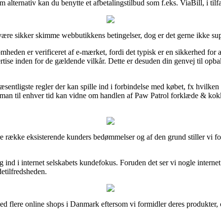
m alternativ kan du benytte et afbetalingstilbud som f.eks. ViaBill, i ti
 være sikker skimme webbutikkens betingelser, dog er det gerne ikke s
eden er verificeret af e-mærket, fordi det typisk er en sikkerhed for at
rtise inden for de gældende vilkår. Dette er desuden din genvej til opb
ntligste regler der kan spille ind i forbindelse med købet, fx hvilken 
man til enhver tid kan vidne om handlen af Paw Patrol forklæde & kokke
gere række eksisterende kunders bedømmelser og af den grund stiller vi 
kig ind i internet selskabets kundefokus. Foruden det ser vi nogle inter
detilfredsheden.
ed flere online shops i Danmark eftersom vi formidler deres produkter, 