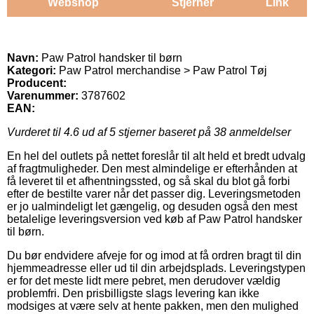
Webshop
Stjerner
Link
Navn:
Paw Patrol handsker til børn
Kategori:
Paw Patrol merchandise > Paw Patrol Tøj
Producent:
Varenummer:
3787602
EAN:
Vurderet til
4.6
ud af 5 stjerner baseret på
38
anmeldelser
En hel del outlets på nettet foreslår til alt held et bredt udvalg
af fragtmuligheder. Den mest almindelige er efterhånden at
få leveret til et afhentningssted, og så skal du blot gå forbi
efter de bestilte varer når det passer dig. Leveringsmetoden
er jo ualmindeligt let gængelig, og desuden også den mest
betalelige leveringsversion ved køb af Paw Patrol handsker
til børn.
Du bør endvidere afveje for og imod at få ordren bragt til din
hjemmeadresse eller ud til din arbejdsplads. Leveringstypen
er for det meste lidt mere pebret, men derudover vældig
problemfri. Den prisbilligste slags levering kan ikke
modsiges at være selv at hente pakken, men den mulighed