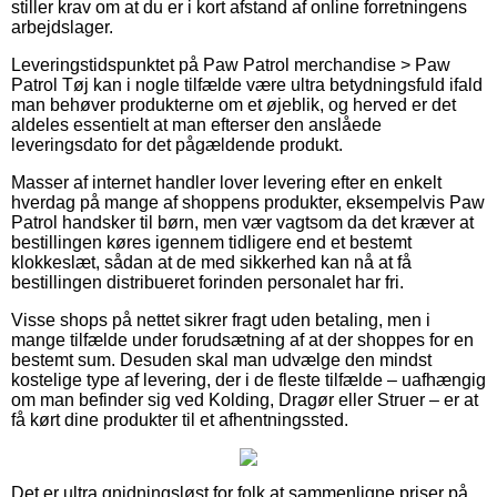
stiller krav om at du er i kort afstand af online forretningens
arbejdslager.
Leveringstidspunktet på Paw Patrol merchandise > Paw
Patrol Tøj kan i nogle tilfælde være ultra betydningsfuld ifald
man behøver produkterne om et øjeblik, og herved er det
aldeles essentielt at man efterser den anslåede
leveringsdato for det pågældende produkt.
Masser af internet handler lover levering efter en enkelt
hverdag på mange af shoppens produkter, eksempelvis Paw
Patrol handsker til børn, men vær vagtsom da det kræver at
bestillingen køres igennem tidligere end et bestemt
klokkeslæt, sådan at de med sikkerhed kan nå at få
bestillingen distribueret forinden personalet har fri.
Visse shops på nettet sikrer fragt uden betaling, men i
mange tilfælde under forudsætning af at der shoppes for en
bestemt sum. Desuden skal man udvælge den mindst
kostelige type af levering, der i de fleste tilfælde – uafhængig
om man befinder sig ved Kolding, Dragør eller Struer – er at
få kørt dine produkter til et afhentningssted.
Det er ultra gnidningsløst for folk at sammenligne priser på