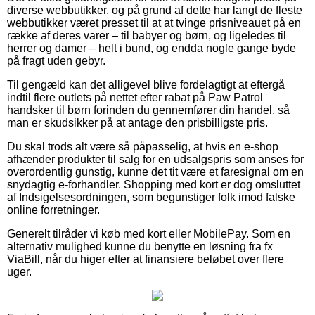
diverse webbutikker, og på grund af dette har langt de fleste
webbutikker været presset til at at tvinge prisniveauet på en
række af deres varer – til babyer og børn, og ligeledes til
herrer og damer – helt i bund, og endda nogle gange byde
på fragt uden gebyr.
Til gengæld kan det alligevel blive fordelagtigt at eftergå
indtil flere outlets på nettet efter rabat på Paw Patrol
handsker til børn forinden du gennemfører din handel, så
man er skudsikker på at antage den prisbilligste pris.
Du skal trods alt være så påpasselig, at hvis en e-shop
afhænder produkter til salg for en udsalgspris som anses for
overordentlig gunstig, kunne det tit være et faresignal om en
snydagtig e-forhandler. Shopping med kort er dog omsluttet
af Indsigelsesordningen, som begunstiger folk imod falske
online forretninger.
Generelt tilråder vi køb med kort eller MobilePay. Som en
alternativ mulighed kunne du benytte en løsning fra fx
ViaBill, når du higer efter at finansiere beløbet over flere
uger.