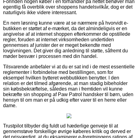
Forinden nogen køber i en forhandler på nettet behøver man
egentlig få overblik over shoppens handelsvilkår, dog er det
naturligvis ikke videre interessant.
En nem løsning kunne være at se nærmere på hvorvidt e-
butikken er støttet af e-mærket, da det almindeligvis er en
angivelse af at internet shoppen efterkommer de opstillede
regler, foruden at internet virksomheden undertiden
gennemses af jurister der er meget bekendte med
lovgivningen. Det giver dig anledning til støtte, såfremt du
møder besvær i processen med din handel.
Tilsvarende anbefaler vi at du er sat ind i de mest essentielle
reglementer i forbindelse med bestillingen, som for
eksempel hvilken bytteret webbutikken benytter. I den
relation er det tilmed afgørende, at man stadig bibeholder
sin købsbekræftelse, således man i fremtiden vil kunne
bekræfte sin shopping af Paw Patrol handsker til børn, uden
hensyn til om man er på udkig efter varer til en herre eller
dame.
Trustpilot tilbyder dig fuldt ud hæderlige genveje til at
gennemstøve forskellige øvrige køberes kritik og derved er
det prisværdigt, at du eksaminerer e-forretningens ratings af