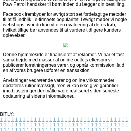
Paw Patrol handsker til børn inden du lægger din bestilling.
Facebook frembyder for øvrigt stort set fordelagtige metoder
til at få indblik i e-firmaets popularitet. I øvrigt møder vi nogle
webshops hvor du kan ytre en evaluering af deres køb,
hvilket tillige bør anvendes til at vurdere tidligere kunders
oplevelser.
Denne hjemmeside er finansieret af reklamer. Vi har et fast
samarbejde med masser af online outlets eftersom vi
publicerer forretningernes varer, og opnår kommission ifald
en af vores brugere udfører en transaktion.
Anvisninger vedrørende varer og online virksomheder
opdateres rutinemæssigt, men vi kan ikke give garantier
imod justeringer der måtte være realiseret siden seneste
opdatering af sidens informationer.
BITLY:
1
1
1
1
1
1
1
1
1
1
1
1
1
1
1
1
1
1
1
1
1
1
1
1
1
1
1
1
1
1
1
1
1
1
1
1
1
1
1
1
1
1
1
1
1
1
1
1
1
1
1
1
1
1
1
1
1
1
1
1
1
1
1
1
1
1
1
1
1
1
1
1
1
1
1
1
1
1
1
1
1
1
1
1
1
1
1
1
1
1
1
1
1
1
1
1
1
1
1
1