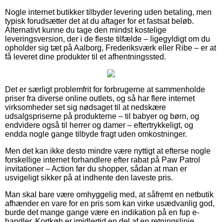
Nogle internet butikker tilbyder levering uden betaling, men
typisk forudsætter det at du aftager for et fastsat beløb.
Alternativt kunne du tage den mindst kostelige
leveringsversion, der i de fleste tilfælde – ligegyldigt om du
opholder sig tæt på Aalborg, Frederiksværk eller Ribe – er at
få leveret dine produkter til et afhentningssted.
Det er særligt problemfrit for forbrugerne at sammenholde
priser fra diverse online outlets, og så har flere internet
virksomheder set sig nødsaget til at nedskære
udsalgspriserne på produkterne – til babyer og børn, og
endvidere også til herrer og damer – eftertrykkeligt, og
endda nogle gange tilbyde fragt uden omkostninger.
Men det kan ikke desto mindre være nyttigt at efterse nogle
forskellige internet forhandlere efter rabat på Paw Patrol
invitationer – Action før du shopper, sådan at man er
usvigeligt sikker på at indhente den laveste pris.
Man skal bare være omhyggelig med, at såfremt en netbutik
afhænder en vare for en pris som kan virke usædvanlig god,
burde det mange gange være en indikation på en fup e-
handler. Kortkøb er imidlertid en del af en retningslinje,