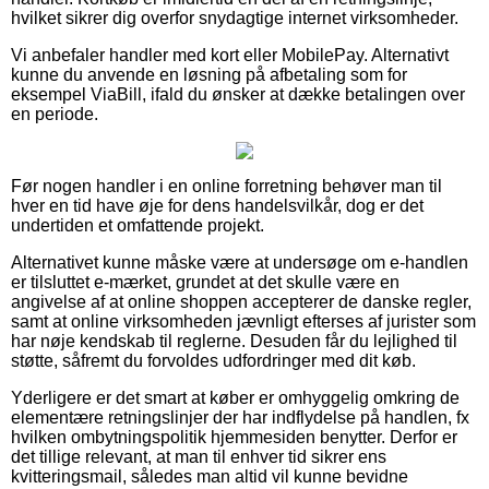
hvilket sikrer dig overfor snydagtige internet virksomheder.
Vi anbefaler handler med kort eller MobilePay. Alternativt
kunne du anvende en løsning på afbetaling som for
eksempel ViaBill, ifald du ønsker at dække betalingen over
en periode.
Før nogen handler i en online forretning behøver man til
hver en tid have øje for dens handelsvilkår, dog er det
undertiden et omfattende projekt.
Alternativet kunne måske være at undersøge om e-handlen
er tilsluttet e-mærket, grundet at det skulle være en
angivelse af at online shoppen accepterer de danske regler,
samt at online virksomheden jævnligt efterses af jurister som
har nøje kendskab til reglerne. Desuden får du lejlighed til
støtte, såfremt du forvoldes udfordringer med dit køb.
Yderligere er det smart at køber er omhyggelig omkring de
elementære retningslinjer der har indflydelse på handlen, fx
hvilken ombytningspolitik hjemmesiden benytter. Derfor er
det tillige relevant, at man til enhver tid sikrer ens
kvitteringsmail, således man altid vil kunne bevidne