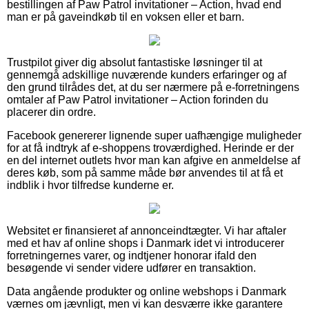
bestillingen af Paw Patrol invitationer – Action, hvad end
man er på gaveindkøb til en voksen eller et barn.
Trustpilot giver dig absolut fantastiske løsninger til at
gennemgå adskillige nuværende kunders erfaringer og af
den grund tilrådes det, at du ser nærmere på e-forretningens
omtaler af Paw Patrol invitationer – Action forinden du
placerer din ordre.
Facebook genererer lignende super uafhængige muligheder
for at få indtryk af e-shoppens troværdighed. Herinde er der
en del internet outlets hvor man kan afgive en anmeldelse af
deres køb, som på samme måde bør anvendes til at få et
indblik i hvor tilfredse kunderne er.
Websitet er finansieret af annonceindtægter. Vi har aftaler
med et hav af online shops i Danmark idet vi introducerer
forretningernes varer, og indtjener honorar ifald den
besøgende vi sender videre udfører en transaktion.
Data angående produkter og online webshops i Danmark
værnes om jævnligt, men vi kan desværre ikke garantere