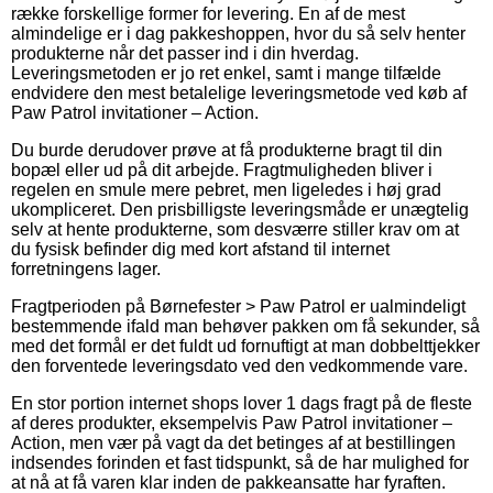
række forskellige former for levering. En af de mest
almindelige er i dag pakkeshoppen, hvor du så selv henter
produkterne når det passer ind i din hverdag.
Leveringsmetoden er jo ret enkel, samt i mange tilfælde
endvidere den mest betalelige leveringsmetode ved køb af
Paw Patrol invitationer – Action.
Du burde derudover prøve at få produkterne bragt til din
bopæl eller ud på dit arbejde. Fragtmuligheden bliver i
regelen en smule mere pebret, men ligeledes i høj grad
ukompliceret. Den prisbilligste leveringsmåde er unægtelig
selv at hente produkterne, som desværre stiller krav om at
du fysisk befinder dig med kort afstand til internet
forretningens lager.
Fragtperioden på Børnefester > Paw Patrol er ualmindeligt
bestemmende ifald man behøver pakken om få sekunder, så
med det formål er det fuldt ud fornuftigt at man dobbelttjekker
den forventede leveringsdato ved den vedkommende vare.
En stor portion internet shops lover 1 dags fragt på de fleste
af deres produkter, eksempelvis Paw Patrol invitationer –
Action, men vær på vagt da det betinges af at bestillingen
indsendes forinden et fast tidspunkt, så de har mulighed for
at nå at få varen klar inden de pakkeansatte har fyraften.