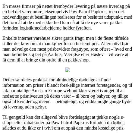
En masse firmaer på nettet frembyder levering på næste hverdag på
en hel del varenumre, eksempelvis Paw Patrol Papkrus, men det
nødvendiggør at bestillingen realiseres før et besluttet tidspunkt, med
det formål at de med sikkerhed kan nå at få de nye varer pakket
forinden logistikmedarbejderne holder fyraften.
Enkelte internet varehuse sikrer gratis fragt, men i de fleste tilfælde
stiller det krav om at man køber for en bestemt pris. Alternativt bør
man udvælge den mest prisbevidste fragttype, som oftest – hvad end
man befinder sig tæt på Aarhus, Værløse eller Haslev – vil være at
få dem til at bringe din ordre til en pakkeshop.
Det er særdeles praktisk for almindelige dødelige at finde
information om priser i blandt forskellige internet foretagender, og til
tak har utallige Amscan Europe webbutikker været tvunget til at
nedsætte prisniveauet på deres varer – til børn og babyer, og tillige
også til kvinder og mænd – betragteligt, og endda nogle gange byde
på levering uden gebyr.
Til gengæld kan det alligevel blive fordelagtigt at tjekke nogle e-
shops efter rabatkoder på Paw Patrol Papkrus forinden du køber,
således at du ikke er i tvivl om at opnå den mindst kostelige pris.