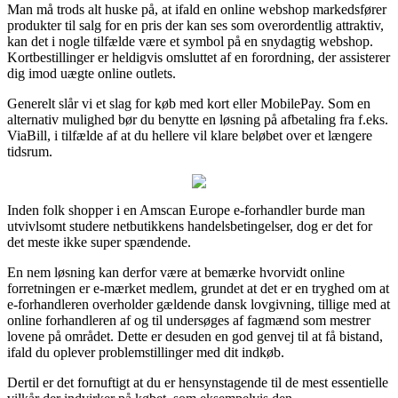
Man må trods alt huske på, at ifald en online webshop markedsfører
produkter til salg for en pris der kan ses som overordentlig attraktiv,
kan det i nogle tilfælde være et symbol på en snydagtig webshop.
Kortbestillinger er heldigvis omsluttet af en forordning, der assisterer
dig imod uægte online outlets.
Generelt slår vi et slag for køb med kort eller MobilePay. Som en
alternativ mulighed bør du benytte en løsning på afbetaling fra f.eks.
ViaBill, i tilfælde af at du hellere vil klare beløbet over et længere
tidsrum.
Inden folk shopper i en Amscan Europe e-forhandler burde man
utvivlsomt studere netbutikkens handelsbetingelser, dog er det for
det meste ikke super spændende.
En nem løsning kan derfor være at bemærke hvorvidt online
forretningen er e-mærket medlem, grundet at det er en tryghed om at
e-forhandleren overholder gældende dansk lovgivning, tillige med at
online forhandleren af og til undersøges af fagmænd som mestrer
lovene på området. Dette er desuden en god genvej til at få bistand,
ifald du oplever problemstillinger med dit indkøb.
Dertil er det fornuftigt at du er hensynstagende til de mest essentielle