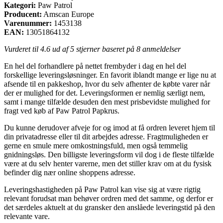
Kategori:
Paw Patrol
Producent:
Amscan Europe
Varenummer:
1453138
EAN:
13051864132
Vurderet til
4.6
ud af 5 stjerner baseret på
8
anmeldelser
En hel del forhandlere på nettet frembyder i dag en hel del
forskellige leveringsløsninger. En favorit iblandt mange er lige nu at
afsende til en pakkeshop, hvor du selv afhenter de købte varer når
der er mulighed for det. Leveringsformen er nemlig særligt nem,
samt i mange tilfælde desuden den mest prisbevidste mulighed for
fragt ved køb af Paw Patrol Papkrus.
Du kunne derudover afveje for og imod at få ordren leveret hjem til
din privatadresse eller til dit arbejdes adresse. Fragtmuligheden er
gerne en smule mere omkostningsfuld, men også temmelig
gnidningsløs. Den billigste leveringsform vil dog i de fleste tilfælde
være at du selv henter varerne, men det stiller krav om at du fysisk
befinder dig nær online shoppens adresse.
Leveringshastigheden på Paw Patrol kan vise sig at være rigtig
relevant forudsat man behøver ordren med det samme, og derfor er
det særdeles aktuelt at du gransker den anslåede leveringstid på den
relevante vare.