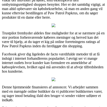
vilkår der indvirker på købet, som eksempelvis den
ombytningsrettighed shoppen benytter. Her er det samtidig vigtigt, at
man altid opbevarer sin købsbekræftelse, så man en anden gang vil
kunne eftervise bestillingen af Paw Patrol Papkrus, om du søger
produkter til en dame eller herre.
Trustpilot frembyder aldeles fine muligheder for at se nærmere på en
stor portion forhenværende køberes meninger og herved kan det
være til hjælp, at du tager et kig på online forretningens ratings af
Paw Patrol Papkrus inden du færdiggør din shopping.
Facebook giver dig ligeledes de facto værdifulde metoder til at få
indsigt i internet forhandlerens popularitet. I øvrigt ser vi mange
internet outlets hvor kunder kan formulere en anmeldelse af
købsoplevelsen, hvilket også må anvendes til at afveje tilfredsheden
hos kunderne.
Denne hjemmeside finansieres af annoncer. Vi arbejder sammen
med en mængde online butikker da vi publicerer butikkernes varer,
og tager imod betaling ifald den bruger vi sender videre udfører et
indkøb.