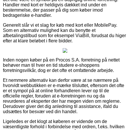
Handler med kort er heldigvis dækket ind under en
bestemmelse, der passer på dig som køber imod
bedrageriske e-handler.
Generelt slår vi et slag for køb med kort eller MobilePay.
Som en alternativ mulighed kan du benytte et
afbetalingstilbud som for eksempel ViaBill, forudsat du higer
efter at klare beløbet i flere bidder.
Inden nogen køber på en Procos S.A. forretning på nettet
behøver man til hver en tid studere e-shoppens
forretningsvilkår, dog er det ofte et omfattende arbejde.
Et nemmere alternativ kan derfor være at se nærmere på
hvorvidt webbutikken er e-mærke tilsluttet, eftersom det ofte
er et sympol på at online forhandleren lever op til de
officielle regler, foruden at e-forretningen nu og da
revurderes af eksperter der har megen viden om reglerne.
Derudover giver det dig anledning til assistance, ifald du
udsættes for besvær ved din handel.
Ligeledes er det klogt at køberen er vidende om de
væsentligste forhold i forbindelse med ordren, f.eks. hvilken