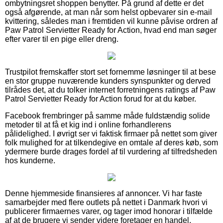
ombytningsret shoppen benytter. På grund af dette er det
også afgørende, at man når som helst opbevarer sin e-mail
kvittering, således man i fremtiden vil kunne påvise ordren af
Paw Patrol Servietter Ready for Action, hvad end man søger
efter varer til en pige eller dreng.
Trustpilot fremskaffer stort set fornemme løsninger til at bese
en stor gruppe nuværende kunders synspunkter og derved
tilrådes det, at du tolker internet forretningens ratings af Paw
Patrol Servietter Ready for Action forud for at du køber.
Facebook frembringer på samme måde fuldstændig solide
metoder til at få et kig ind i online forhandlerens
pålidelighed. I øvrigt ser vi faktisk firmaer på nettet som giver
folk mulighed for at tilkendegive en omtale af deres køb, som
ydermere burde drages fordel af til vurdering af tilfredsheden
hos kunderne.
Denne hjemmeside finansieres af annoncer. Vi har faste
samarbejder med flere outlets på nettet i Danmark hvori vi
publicerer firmaernes varer, og tager imod honorar i tilfælde
af at de brugere vi sender videre foretager en handel.