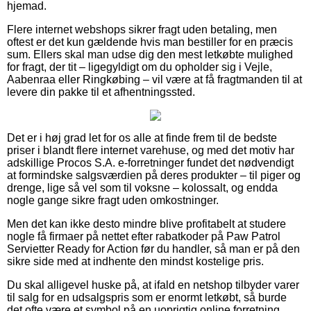
hjemad.
Flere internet webshops sikrer fragt uden betaling, men
oftest er det kun gældende hvis man bestiller for en præcis
sum. Ellers skal man udse dig den mest letkøbte mulighed
for fragt, der tit – ligegyldigt om du opholder sig i Vejle,
Aabenraa eller Ringkøbing – vil være at få fragtmanden til at
levere din pakke til et afhentningssted.
Det er i høj grad let for os alle at finde frem til de bedste
priser i blandt flere internet varehuse, og med det motiv har
adskillige Procos S.A. e-forretninger fundet det nødvendigt
at formindske salgsværdien på deres produkter – til piger og
drenge, lige så vel som til voksne – kolossalt, og endda
nogle gange sikre fragt uden omkostninger.
Men det kan ikke desto mindre blive profitabelt at studere
nogle få firmaer på nettet efter rabatkoder på Paw Patrol
Servietter Ready for Action før du handler, så man er på den
sikre side med at indhente den mindst kostelige pris.
Du skal alligevel huske på, at ifald en netshop tilbyder varer
til salg for en udsalgspris som er enormt letkøbt, så burde
det ofte være et symbol på en uoprigtig online forretning.