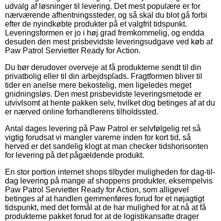
udvalg af løsninger til levering. Det mest populære er for
nærværende afhentningssteder, og så skal du blot gå forbi
efter de nyindkøbte produkter på et valgfrit tidspunkt.
Leveringsformen er jo i høj grad fremkommelig, og endda
desuden den mest prisbevidste leveringsudgave ved køb af
Paw Patrol Servietter Ready for Action.
Du bør derudover overveje at få produkterne sendt til din
privatbolig eller til din arbejdsplads. Fragtformen bliver til
tider en anelse mere bekostelig, men ligeledes meget
gnidningsløs. Den mest prisbevidste leveringsmetode er
utvivlsomt at hente pakken selv, hvilket dog betinges af at du
er nærved online forhandlerens tilholdssted.
Antal dages levering på Paw Patrol er selvfølgelig ret så
vigtig forudsat vi mangler varerne inden for kort tid, så
herved er det sandelig klogt at man checker tidshorisonten
for levering på det pågældende produkt.
En stor portion internet shops tilbyder muligheden for dag-til-
dag levering på mange af shoppens produkter, eksempelvis
Paw Patrol Servietter Ready for Action, som alligevel
betinges af at handlen gemmenføres forud for et nøjagtigt
tidspunkt, med det formål at de har mulighed for at nå at få
produkterne pakket forud for at de logistikansatte drager