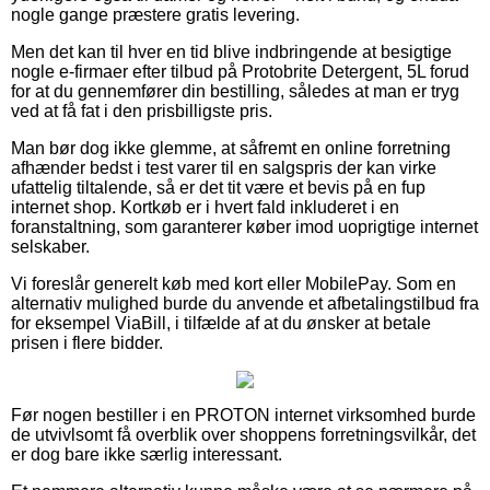
nogle gange præstere gratis levering.
Men det kan til hver en tid blive indbringende at besigtige
nogle e-firmaer efter tilbud på Protobrite Detergent, 5L forud
for at du gennemfører din bestilling, således at man er tryg
ved at få fat i den prisbilligste pris.
Man bør dog ikke glemme, at såfremt en online forretning
afhænder bedst i test varer til en salgspris der kan virke
ufattelig tiltalende, så er det tit være et bevis på en fup
internet shop. Kortkøb er i hvert fald inkluderet i en
foranstaltning, som garanterer køber imod uoprigtige internet
selskaber.
Vi foreslår generelt køb med kort eller MobilePay. Som en
alternativ mulighed burde du anvende et afbetalingstilbud fra
for eksempel ViaBill, i tilfælde af at du ønsker at betale
prisen i flere bidder.
Før nogen bestiller i en PROTON internet virksomhed burde
de utvivlsomt få overblik over shoppens forretningsvilkår, det
er dog bare ikke særlig interessant.