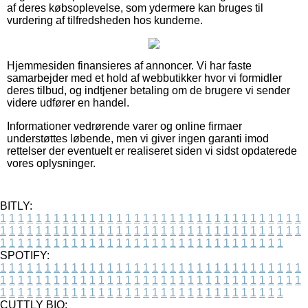
af deres købsoplevelse, som ydermere kan bruges til
vurdering af tilfredsheden hos kunderne.
Hjemmesiden finansieres af annoncer. Vi har faste
samarbejder med et hold af webbutikker hvor vi formidler
deres tilbud, og indtjener betaling om de brugere vi sender
videre udfører en handel.
Informationer vedrørende varer og online firmaer
understøttes løbende, men vi giver ingen garanti imod
rettelser der eventuelt er realiseret siden vi sidst opdaterede
vores oplysninger.
BITLY:
1
1
1
1
1
1
1
1
1
1
1
1
1
1
1
1
1
1
1
1
1
1
1
1
1
1
1
1
1
1
1
1
1
1
1
1
1
1
1
1
1
1
1
1
1
1
1
1
1
1
1
1
1
1
1
1
1
1
1
1
1
1
1
1
1
1
1
1
1
1
1
1
1
1
1
1
1
1
1
1
1
1
1
1
1
1
1
1
1
1
1
1
1
1
1
1
1
1
1
1
SPOTIFY:
1
1
1
1
1
1
1
1
1
1
1
1
1
1
1
1
1
1
1
1
1
1
1
1
1
1
1
1
1
1
1
1
1
1
1
1
1
1
1
1
1
1
1
1
1
1
1
1
1
1
1
1
1
1
1
1
1
1
1
1
1
1
1
1
1
1
1
1
1
1
1
1
1
1
1
1
1
1
1
1
1
1
1
1
1
1
1
1
1
1
1
1
1
1
1
1
1
1
1
1
CUTTLY BIO: