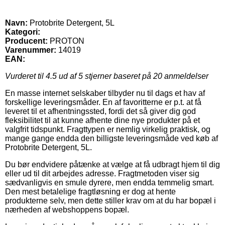
Navn:
Protobrite Detergent, 5L
Kategori:
Producent:
PROTON
Varenummer:
14019
EAN:
Vurderet til
4.5
ud af 5 stjerner baseret på
20
anmeldelser
En masse internet selskaber tilbyder nu til dags et hav af
forskellige leveringsmåder. En af favoritterne er p.t. at få
leveret til et afhentningssted, fordi det så giver dig god
fleksibilitet til at kunne afhente dine nye produkter på et
valgfrit tidspunkt. Fragttypen er nemlig virkelig praktisk, og
mange gange endda den billigste leveringsmåde ved køb af
Protobrite Detergent, 5L.
Du bør endvidere påtænke at vælge at få udbragt hjem til dig
eller ud til dit arbejdes adresse. Fragtmetoden viser sig
sædvanligvis en smule dyrere, men endda temmelig smart.
Den mest betalelige fragtløsning er dog at hente
produkterne selv, men dette stiller krav om at du har bopæl i
nærheden af webshoppens bopæl.