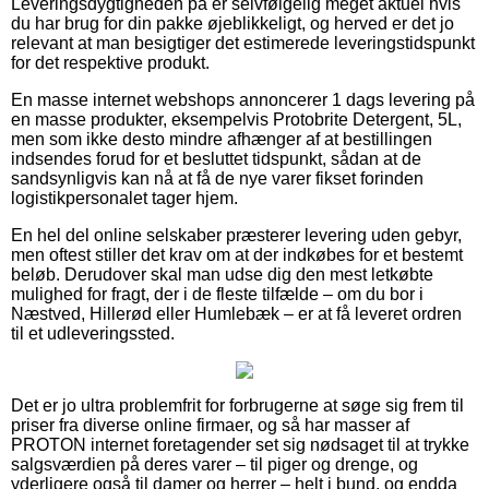
Leveringsdygtigheden på er selvfølgelig meget aktuel hvis
du har brug for din pakke øjeblikkeligt, og herved er det jo
relevant at man besigtiger det estimerede leveringstidspunkt
for det respektive produkt.
En masse internet webshops annoncerer 1 dags levering på
en masse produkter, eksempelvis Protobrite Detergent, 5L,
men som ikke desto mindre afhænger af at bestillingen
indsendes forud for et besluttet tidspunkt, sådan at de
sandsynligvis kan nå at få de nye varer fikset forinden
logistikpersonalet tager hjem.
En hel del online selskaber præsterer levering uden gebyr,
men oftest stiller det krav om at der indkøbes for et bestemt
beløb. Derudover skal man udse dig den mest letkøbte
mulighed for fragt, der i de fleste tilfælde – om du bor i
Næstved, Hillerød eller Humlebæk – er at få leveret ordren
til et udleveringssted.
Det er jo ultra problemfrit for forbrugerne at søge sig frem til
priser fra diverse online firmaer, og så har masser af
PROTON internet foretagender set sig nødsaget til at trykke
salgsværdien på deres varer – til piger og drenge, og
yderligere også til damer og herrer – helt i bund, og endda