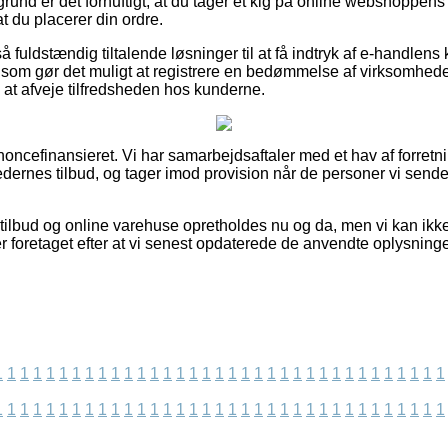
und er det fornuftigt, at du tager et kig på online webshoppens
t du placerer din ordre.
fuldstændig tiltalende løsninger til at få indtryk af e-handlens
r som gør det muligt at registrere en bedømmelse af virksomhede
 at afveje tilfredsheden hos kunderne.
cefinansieret. Vi har samarbejdsaftaler med et hav af forretning
dernes tilbud, og tager imod provision når de personer vi sender
ilbud og online varehuse opretholdes nu og da, men vi kan ikk
er foretaget efter at vi senest opdaterede de anvendte oplysninge
1
1
1
1
1
1
1
1
1
1
1
1
1
1
1
1
1
1
1
1
1
1
1
1
1
1
1
1
1
1
1
1
1
1
1
1
1
1
1
1
1
1
1
1
1
1
1
1
1
1
1
1
1
1
1
1
1
1
1
1
1
1
1
1
1
1
1
1
1
1