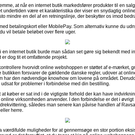
lemme, at når en internet butik markedsfører produkter til en salg
 det undertiden være et karakteristika der viser en snydagtig onli
sto mindre en del af en retningslinje, der beskytter os imod bedr
 med betalingskort eller MobilePay. Som alternativ kunne du udnyt
du vil betale beløbet over flere uger.
 i en internet butik burde man sådan set gøre sig bekendt med i
 er dog tit et omfattende projekt.
kontrollere hvorvidt online webshoppen er støttet af e-mærket, gr
e butikken forsvarer de gældende danske regler, udover at online
om har den nødvendige knowhow om lovene på området. Derudov
r udsat for problemer i forbindelse med din bestilling.
 at køber er sat ind i de vigtigste forhold der kan have indvirkni
nline virksomheden anvender. I den forbindelse er det i øvrigt r
rdrekvittering, således man senere kan påvise handlen af Ravs
eller herre.
ltra værdifulde muligheder for at gennemsøge en stor portion ek