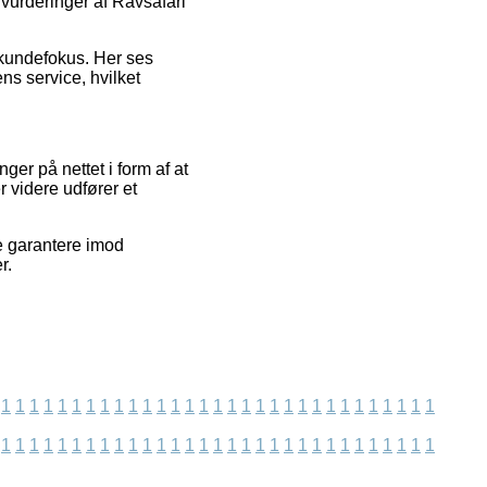
 vurderinger af Ravsafari
 kundefokus. Her ses
ns service, hvilket
er på nettet i form af at
 videre udfører et
e garantere imod
r.
1
1
1
1
1
1
1
1
1
1
1
1
1
1
1
1
1
1
1
1
1
1
1
1
1
1
1
1
1
1
1
1
1
1
1
1
1
1
1
1
1
1
1
1
1
1
1
1
1
1
1
1
1
1
1
1
1
1
1
1
1
1