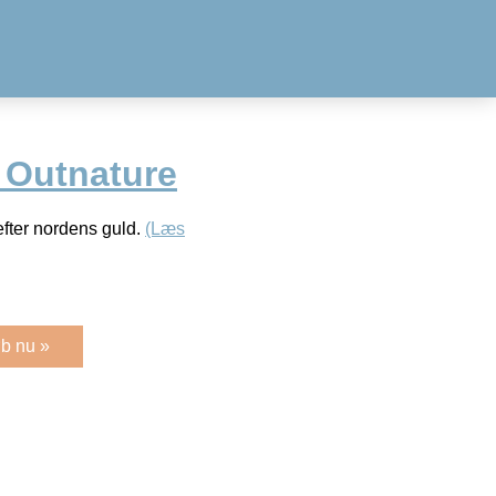
 Outnature
efter nordens guld.
(Læs
b nu »