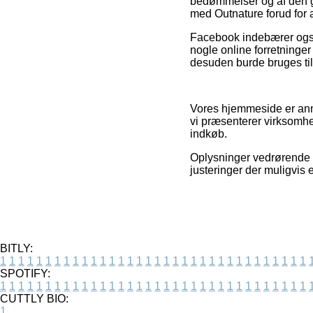
bedømmelser og af den gr
med Outnature forud for a
Facebook indebærer også 
nogle online forretninge
desuden burde bruges til
Vores hjemmeside er annon
vi præsenterer virksomhe
indkøb.
Oplysninger vedrørende t
justeringer der muligvis 
BITLY:
1
1
1
1
1
1
1
1
1
1
1
1
1
1
1
1
1
1
1
1
1
1
1
1
1
1
1
1
1
1
1
1
1
1
SPOTIFY:
1
1
1
1
1
1
1
1
1
1
1
1
1
1
1
1
1
1
1
1
1
1
1
1
1
1
1
1
1
1
1
1
1
1
CUTTLY BIO:
1