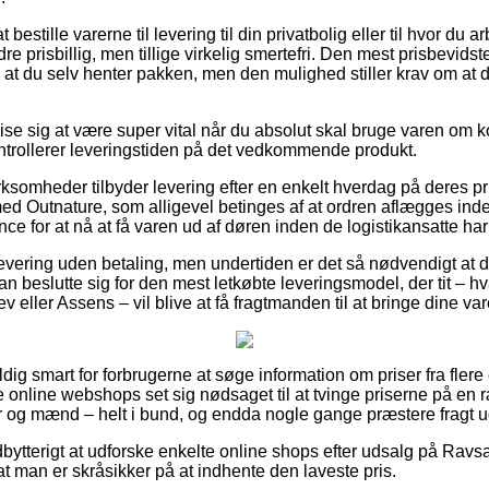
bestille varerne til levering til din privatbolig eller til hvor du 
re prisbillig, men tillige virkelig smertefri. Den mest prisbevidste
re at du selv henter pakken, men den mulighed stiller krav om at
ise sig at være super vital når du absolut skal bruge varen om ko
kontrollerer leveringstiden på det vedkommende produkt.
irksomheder tilbyder levering efter en enkelt hverdag på deres p
d Outnature, som alligevel betinges af at ordren aflægges inden
ce for at nå at få varen ud af døren inden de logistikansatte har f
levering uden betaling, men undertiden er det så nødvendigt at d
 beslutte sig for den mest letkøbte leveringsmodel, der tit – h
 eller Assens – vil blive at få fragtmanden til at bringe dine vare
dig smart for forbrugerne at søge information om priser fra flere
ge online webshops set sig nødsaget til at tvinge priserne på en r
der og mænd – helt i bund, og endda nogle gange præstere fragt 
dbytterigt at udforske enkelte online shops efter udsalg på Ravs
 at man er skråsikker på at indhente den laveste pris.