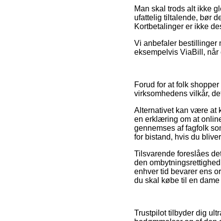
Man skal trods alt ikke g
ufattelig tiltalende, bør
Kortbetalinger er ikke de
Vi anbefaler bestillinger
eksempelvis ViaBill, når 
Forud for at folk shopper
virksomhedens vilkår, det
Alternativet kan være at 
en erklæring om at onlin
gennemses af fagfolk s
for bistand, hvis du blive
Tilsvarende foreslåes det
den ombytningsrettighed o
enhver tid bevarer ens o
du skal købe til en dame 
Trustpilot tilbyder dig u