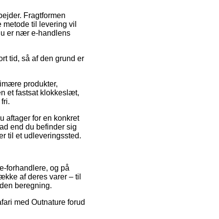
arbejder. Fragtformen
 metode til levering vil
 du er nær e-handlens
rt tid, så af den grund er
rimære produkter,
 et fastsat klokkeslæt,
ri.
u aftager for en konkret
vad end du befinder sig
r til et udleveringssted.
 e-forhandlere, og på
ække af deres varer – til
uden beregning.
afari med Outnature forud