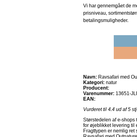
Vi har gennemgået de mes
prisniveau, sortimentstø
betalingsmuligheder.
Navn:
Ravsafari med Ou
Kategori:
natur
Producent:
Varenummer:
13651-J
EAN:
Vurderet til
4.4
ud af 5 st
Størstedelen af e-shops t
for øjeblikket levering ti
Fragttypen er nemlig ret
Ravsafari med Outnature