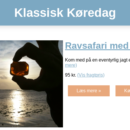
Klassisk Køredag
Ravsafari med
Kom med på en eventyrlig jagt 
mere)
95
kr.
(Vis fragtpris)
Læs mere »
Kø