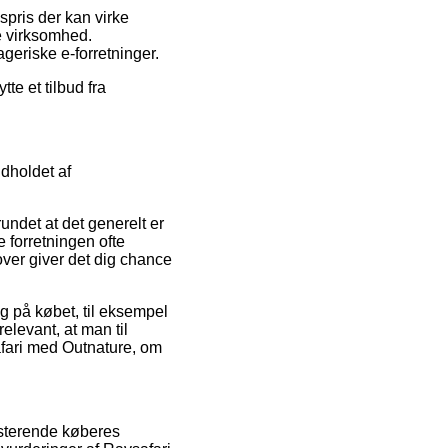
spris der kan virke
ne virksomhed.
ageriske e-forretninger.
te et tilbud fra
ndholdet af
undet at det generelt er
 forretningen ofte
er giver det dig chance
ng på købet, til eksempel
elevant, at man til
afari med Outnature, om
sisterende køberes