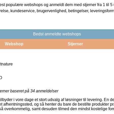
t populære webshops og anmeldt dem med stjerner fra 1 til 5 ud
rrelse, kundeservice, brugervenlighed, betingelser, leveringsfor
Bedst anmeldte webshops
Webshop
Stjerner
tnature
LD
jerner baseret på
34
anmeldelser
ilbyder i vore dage et stort udvalg af løsninger til levering. En d
l et afhentningssted, og så henter du bare de bestilte produkter p
 så overkommelig, samt desuden tilmed den mindst kostelige form
.