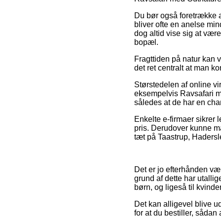
Du bør også foretrække at 
bliver ofte en anelse mind
dog altid vise sig at væ
bopæl.
Fragttiden på natur kan v
det ret centralt at man 
Størstedelen af online v
eksempelvis Ravsafari me
således at de har en chan
Enkelte e-firmaer sikrer 
pris. Derudover kunne man
tæt på Taastrup, Haderslev
Det er jo efterhånden væl
grund af dette har utalli
børn, og ligeså til kvin
Det kan alligevel blive u
for at du bestiller, sådan