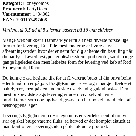
Kategori:
Honeycombs
Producent:
PartyDeco
Varenummer:
1434302
EAN:
5901157497468
Vurderet til
3.5
ud af 5 stjerner baseret på
19
anmeldelser
Mange webbutikker i Danmark yder til alt held diverse forskellige
former for levering. En af de mest moderne er i vore dage
afhentningssteder, hvor det er nemt for dig at hente din bestilling når
du har lyst. Leveringstypen er altså ekstremt problemfri, samt mange
gange ligeledes den mest letkøbte form for levering ved køb af Rød
Honeycomb, 10 cm.
Du kunne også beslutte dig for at få varerne bragt til din privatbolig
eller til når du er på job. Fragtløsningen viser sig i mange tilfælde et
hak dyrere, men på den anden side usædvanlig gnidningsløs. Den
mest prisbevidste slags levering er uden tvivl selv at hente
produkterne, som dog nødvendiggør at du har bopæl i nærheden af
netshoppens lager.
Leveringsdygtigheden på Honeycombs er særdeles central om vi
står og skal bruge varerne fluks, så herved er det komplet aktuelt at
man kontrollerer leveringstiden på det aktuelle produkt.