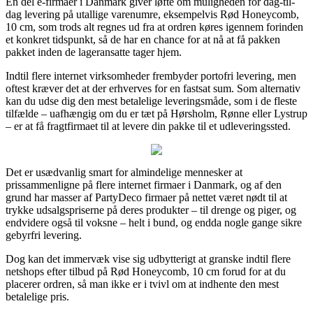
En del e-firmaer i Danmark giver løfte om muligheden for dag-til-
dag levering på utallige varenumre, eksempelvis Rød Honeycomb,
10 cm, som trods alt regnes ud fra at ordren køres igennem forinden
et konkret tidspunkt, så de har en chance for at nå at få pakken
pakket inden de lageransatte tager hjem.
Indtil flere internet virksomheder frembyder portofri levering, men
oftest kræver det at der erhverves for en fastsat sum. Som alternativ
kan du udse dig den mest betalelige leveringsmåde, som i de fleste
tilfælde – uafhængig om du er tæt på Hørsholm, Rønne eller Lystrup
– er at få fragtfirmaet til at levere din pakke til et udleveringssted.
Det er usædvanlig smart for almindelige mennesker at
prissammenligne på flere internet firmaer i Danmark, og af den
grund har masser af PartyDeco firmaer på nettet været nødt til at
trykke udsalgspriserne på deres produkter – til drenge og piger, og
endvidere også til voksne – helt i bund, og endda nogle gange sikre
gebyrfri levering.
Dog kan det immervæk vise sig udbytterigt at granske indtil flere
netshops efter tilbud på Rød Honeycomb, 10 cm forud for at du
placerer ordren, så man ikke er i tvivl om at indhente den mest
betalelige pris.