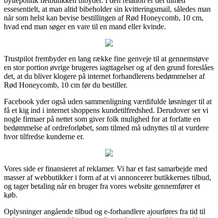
byttepolitik netbutikken tilbyder. I den relation er det tilmed
essesentielt, at man altid bibeholder sin kvitteringsmail, således man
når som helst kan bevise bestillingen af Rød Honeycomb, 10 cm,
hvad end man søger en vare til en mand eller kvinde.
Trustpilot frembyder en lang række fine genveje til at gennemstøve
en stor portion øvrige brugeres iagttagelser og af den grund foreslåes
det, at du bliver klogere på internet forhandlerens bedømmelser af
Rød Honeycomb, 10 cm før du bestiller.
Facebook yder også uden sammenligning værdifulde løsninger til at
få et kig ind i internet shoppens kundetilfredshed. Derudover ser vi
nogle firmaer på nettet som giver folk mulighed for at forfatte en
bedømmelse af ordreforløbet, som tilmed må udnyttes til at vurdere
hvor tilfredse kunderne er.
Vores side er finansieret af reklamer. Vi har et fast samarbejde med
masser af webbutikker i form af at vi annoncerer butikkernes tilbud,
og tager betaling når en bruger fra vores website gennemfører et
køb.
Oplysninger angående tilbud og e-forhandlere ajourføres fra tid til