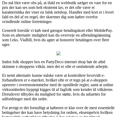
Du må blot være obs på, at ifald en webbutik sælger en vare for en
pris der kan ses som helt ekstremt lav, er det ofte være et
karakteristika der viser en falsk netshop. Handler med kort er i hvert
fald en del af en regel, der skærmer dig som køber overfor
svindlende online forretninger.
Generelt foreslår vi køb med gængse betalingskort eller MobilePay.
Som en alternativ mulighed kan du overveje en afbetalingsløsning
som f.eks. ViaBill, hvis du agter at honorere betalingen over flere
uger.
Inden folk shopper hos en PartyDeco internet shop bør de altid
skimme e-shoppens vilkår, men det er ofte et omfattende arbejde.
Et nemt alternativ kunne måske være at kontrollere hvorvidt e-
forhandleren er e-mærket, hvilket ofte er et tegn på at e-shoppen
opererer i overensstemmelse med de opstillede regler, samt at online
virksomheden hyppigt kigges til af fagfolk som kender til vilkårene.
Derudover tilbydes du mulighed for støtte, hvis du udsættes for
udfordringer med din ordre.
For øvrigt er det fornuftigt at køberen er klar over de mest essentielle
betingelser der kan have betydning for ordren, eksempelvis hvilken