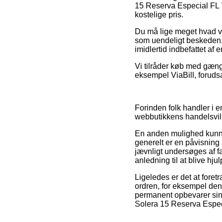
15 Reserva Especial FL 
kostelige pris.
Du må lige meget hvad vær
som uendeligt beskeden, 
imidlertid indbefattet af
Vi tilråder køb med gængs
eksempel ViaBill, forudsa
Forinden folk handler i
webbutikkens handelsvilk
En anden mulighed kunne 
generelt er en påvisning 
jævnligt undersøges af 
anledning til at blive hj
Ligeledes er det at foret
ordren, for eksempel den b
permanent opbevarer sin 
Solera 15 Reserva Especi