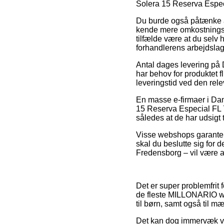
Solera 15 Reserva Espec
Du burde også påtænke at
kende mere omkostningsfu
tilfælde være at du selv 
forhandlerens arbejdslag
Antal dages levering på D
har behov for produktet f
leveringstid ved den rele
En masse e-firmaer i Da
15 Reserva Especial FL 70
således at de har udsigt t
Visse webshops garanterer
skal du beslutte sig for 
Fredensborg – vil være at
Det er super problemfrit f
de fleste MILLONARIO we
til børn, samt også til m
Det kan dog immervæk vær