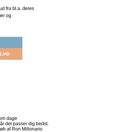
 fra bl.a. deres
mer og
Link
u om dage
når det passer dig bedst.
køb af Ron Millonario