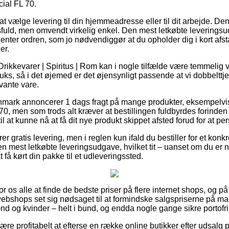
ial FL 70.
 vælge levering til din hjemmeadresse eller til dit arbejde. De
ld, men omvendt virkelig enkel. Den mest letkøbte leveringsudg
henter ordren, som jo nødvendiggør at du opholder dig i kort afst
er.
rikkevarer | Spiritus | Rom kan i nogle tilfælde være temmelig væs
luks, så i det øjemed er det øjensynligt passende at vi dobbeltt
vante vare.
nmark annoncerer 1 dags fragt på mange produkter, eksempelvi
, men som trods alt kræver at bestillingen fuldbyrdes forinden 
il at kunne nå at få dit nye produkt skippet afsted forud for at per
 gratis levering, men i reglen kun ifald du bestiller for et konk
den mest letkøbte leveringsudgave, hvilket tit – uanset om du er
 få kørt din pakke til et udleveringssted.
or os alle at finde de bedste priser på flere internet shops, og på
bshops set sig nødsaget til at formindske salgspriserne på ma
ænd og kvinder – helt i bund, og endda nogle gange sikre portofri 
e profitabelt at efterse en række online butikker efter udsalg 