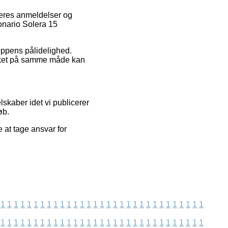
ugeres anmeldelser og
onario Solera 15
hoppens pålidelighed.
ilket på samme måde kan
skaber idet vi publicerer
øb.
 at tage ansvar for
1
1
1
1
1
1
1
1
1
1
1
1
1
1
1
1
1
1
1
1
1
1
1
1
1
1
1
1
1
1
1
1
1
1
1
1
1
1
1
1
1
1
1
1
1
1
1
1
1
1
1
1
1
1
1
1
1
1
1
1
1
1