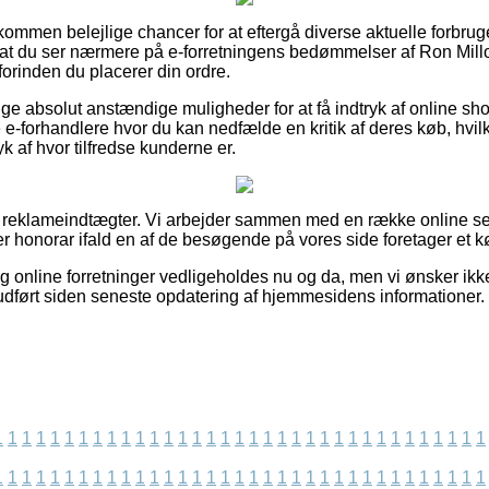
dkommen belejlige chancer for at eftergå diverse aktuelle forbr
or, at du ser nærmere på e-forretningens bedømmelser af Ron Mill
orinden du placerer din ordre.
ige absolut anstændige muligheder for at få indtryk af online s
e-forhandlere hvor du kan nedfælde en kritik af deres køb, hv
ryk af hvor tilfredse kunderne er.
f reklameindtægter. Vi arbejder sammen med en række online sel
er honorar ifald en af de besøgende på vores side foretager et k
g online forretninger vedligeholdes nu og da, men vi ønsker ikke
t udført siden seneste opdatering af hjemmesidens informationer.
1
1
1
1
1
1
1
1
1
1
1
1
1
1
1
1
1
1
1
1
1
1
1
1
1
1
1
1
1
1
1
1
1
1
1
1
1
1
1
1
1
1
1
1
1
1
1
1
1
1
1
1
1
1
1
1
1
1
1
1
1
1
1
1
1
1
1
1
1
1