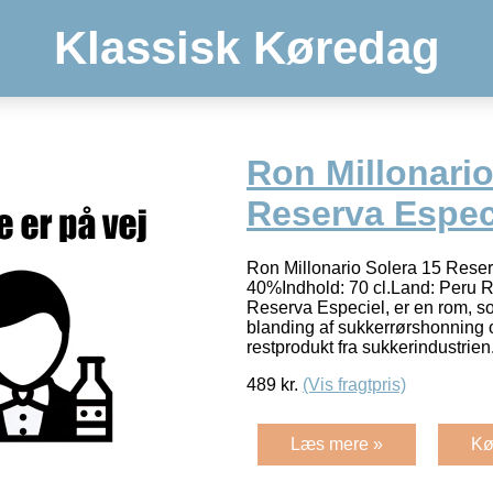
Klassisk Køredag
Ron Millonario
Reserva Espec
Ron Millonario Solera 15 Reser
40%Indhold: 70 cl.Land: Peru R
Reserva Especiel, er en rom, so
blanding af sukkerrørshonning 
restprodukt fra sukkerindustrien
489
kr.
(Vis fragtpris)
Læs mere »
Kø