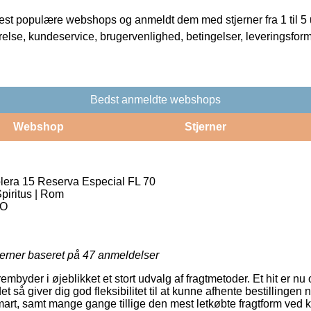
t populære webshops og anmeldt dem med stjerner fra 1 til 5 ud
rrelse, kundeservice, brugervenlighed, betingelser, leveringsfor
Bedst anmeldte webshops
Webshop
Stjerner
lera 15 Reserva Especial FL 70
Spiritus | Rom
IO
jerner baseret på
47
anmeldelser
embyder i øjeblikket et stort udvalg af fragtmetoder. Et hit er n
et så giver dig god fleksibilitet til at kunne afhente bestillingen 
smart, samt mange gange tillige den mest letkøbte fragtform ved 