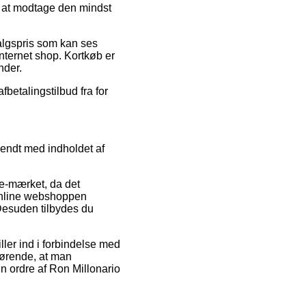
å at modtage den mindst
salgspris som kan ses
nternet shop. Kortkøb er
nder.
fbetalingstilbud fra for
endt med indholdet af
 e-mærket, da det
t online webshoppen
Desuden tilbydes du
ller ind i forbindelse med
fgørende, at man
n ordre af Ron Millonario