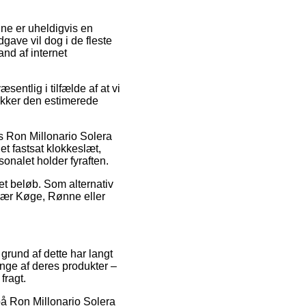
nne er uheldigvis en
ave vil dog i de fleste
and af internet
entlig i tilfælde af at vi
jekker den estimerede
s Ron Millonario Solera
et fastsat klokkeslæt,
sonalet holder fyraften.
ret beløb. Som alternativ
 nær Køge, Rønne eller
 grund af dette har langt
nge af deres produkter –
fragt.
på Ron Millonario Solera