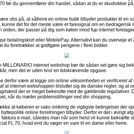
70 før du gennemfører din handel, sådan at du er skudsikker p
e obs på, at såfremt en online butik tilbyder produkter til en 
kunne det for det meste være et faresignal om en bedragerisk i
 en orden, der passer på dig som køber imod fup internet foretage
e betalingskort eller MobilePay. Alternativt kan du overveje et a
t du foretrækker at godtgøre pengene i flere bidder.
 en MILLONARIO internet webshop bør de sådan set gøre sig bek
år, men det er uden tvivl en tidskrævende opgave.
derfor være at kigge om online virksomheden er verificeret af
af at internet webshoppen tilslutter sig de danske regler, og a
fagmænd der er meget bekendte med de gældende regulativer. 
ulpet, når du møder problemstillinger ved din shopping.
række at køberen er vaks omkring de vigtigste betingelser der spi
yttepolitik online forretningen tilbyder. Derfor er det i øvrigt a
faktura e-mail, således man når som helst vil kunne bekræfte si
al FL 70, hvad end du søger en vare til en dame eller herre.