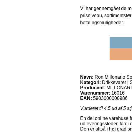
Vi har gennemgået de mes
prisniveau, sortimentstø
betalingsmuligheder.
Navn:
Ron Millonario So
Kategori:
Drikkevarer | 
Producent:
MILLONAR
Varenummer:
16016
EAN:
5903000000986
Vurderet til
4.5
ud af 5 st
En del online varehuse fr
udleveringssteder, fordi d
Den er altså i høj grad 