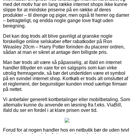
med det motiv har en lang række internet shops ikke kunne
slippe for at mindske priserne på en række af deres
produkter – til drenge og piger, men også til herrer og damer
– betragteligt, og endda nogle gange love fragt uden
beregning.
Det kan dog trods alt blive gavnligt at granske nogle
forskellige online selskaber efter rabatkoder på Ron
Weasley 20cm – Harry Potter forinden du placerer ordren,
sådan at man er sikret at antage den billigste pris.
Man bør trods alt være så påpasselig, at ifald en internet
handler tilbyder en vare for en salgspris som kan virke
utrolig fremragende, så bør det undertiden være et symbol
på en svindel internet shop. Kortkøb er trods alt omsluttet af
et reglement, der begunstiger kunden imod uærlige firmaer
på nettet.
Vi anbefaler generelt kortbetalinger eller mobilbetaling. Som
alternativ kunne du anvende en løsning fra f.eks. ViaBill,
ifald du ser en fordel i at klare prisen over tid.
Forud for at nogen handler hos en netbutik bør de uden tvivl