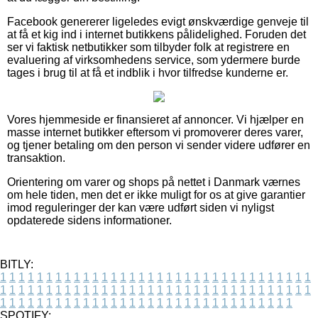
Facebook genererer ligeledes evigt ønskværdige genveje til
at få et kig ind i internet butikkens pålidelighed. Foruden det
ser vi faktisk netbutikker som tilbyder folk at registrere en
evaluering af virksomhedens service, som ydermere burde
tages i brug til at få et indblik i hvor tilfredse kunderne er.
Vores hjemmeside er finansieret af annoncer. Vi hjælper en
masse internet butikker eftersom vi promoverer deres varer,
og tjener betaling om den person vi sender videre udfører en
transaktion.
Orientering om varer og shops på nettet i Danmark værnes
om hele tiden, men det er ikke muligt for os at give garantier
imod reguleringer der kan være udført siden vi nyligst
opdaterede sidens informationer.
BITLY:
1
1
1
1
1
1
1
1
1
1
1
1
1
1
1
1
1
1
1
1
1
1
1
1
1
1
1
1
1
1
1
1
1
1
1
1
1
1
1
1
1
1
1
1
1
1
1
1
1
1
1
1
1
1
1
1
1
1
1
1
1
1
1
1
1
1
1
1
1
1
1
1
1
1
1
1
1
1
1
1
1
1
1
1
1
1
1
1
1
1
1
1
1
1
1
1
1
1
1
1
SPOTIFY: