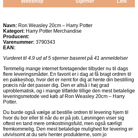
Webshop
Stjerner
Link
Navn:
Ron Weasley 20cm – Harry Potter
Kategori:
Harry Potter Merchandise
Producent:
Varenummer:
3790343
EAN:
Vurderet til
4.9
ud af 5 stjerner baseret på
41
anmeldelser
Temmelig mange internet foretagender tilbyder nu til dags
flere leveringsmåder. En favorit er i dag at få bragt ordren til
en pakkeshop, hvor det er nemt for dig at hente din bestilling
præcis når det passer dig. Den er altså i høj grad
uproblematisk, og i mange tilfælde tillige den mest betalelige
leveringsmetode ved køb af Ron Weasley 20cm – Harry
Potter.
Du burde også vælge at bestille ordren til levering hjem til
hvor du bor eller til når du er på job. Løsningen viser sig
oftest en tand mere omkostningsfuld, men også særligt
fremkommelig. Den mest betalelige mulighed for levering er
utvivlsomt at du selv henter produkterne, som jo