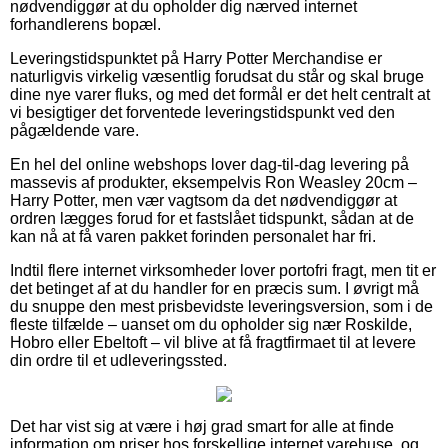
nødvendiggør at du opholder dig nærved internet
forhandlerens bopæl.
Leveringstidspunktet på Harry Potter Merchandise er
naturligvis virkelig væsentlig forudsat du står og skal bruge
dine nye varer fluks, og med det formål er det helt centralt at
vi besigtiger det forventede leveringstidspunkt ved den
pågældende vare.
En hel del online webshops lover dag-til-dag levering på
massevis af produkter, eksempelvis Ron Weasley 20cm –
Harry Potter, men vær vagtsom da det nødvendiggør at
ordren lægges forud for et fastslået tidspunkt, sådan at de
kan nå at få varen pakket forinden personalet har fri.
Indtil flere internet virksomheder lover portofri fragt, men tit er
det betinget af at du handler for en præcis sum. I øvrigt må
du snuppe den mest prisbevidste leveringsversion, som i de
fleste tilfælde – uanset om du opholder sig nær Roskilde,
Hobro eller Ebeltoft – vil blive at få fragtfirmaet til at levere
din ordre til et udleveringssted.
Det har vist sig at være i høj grad smart for alle at finde
information om priser hos forskellige internet varehuse, og