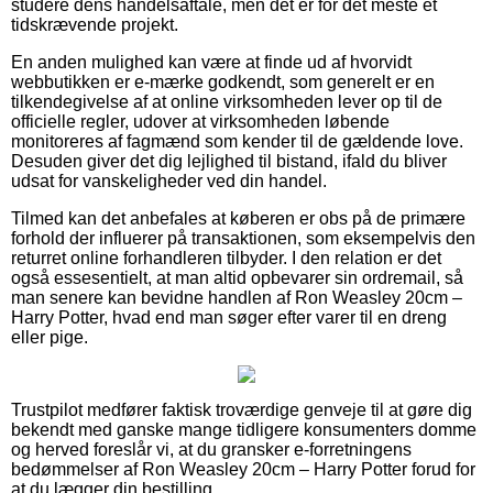
studere dens handelsaftale, men det er for det meste et
tidskrævende projekt.
En anden mulighed kan være at finde ud af hvorvidt
webbutikken er e-mærke godkendt, som generelt er en
tilkendegivelse af at online virksomheden lever op til de
officielle regler, udover at virksomheden løbende
monitoreres af fagmænd som kender til de gældende love.
Desuden giver det dig lejlighed til bistand, ifald du bliver
udsat for vanskeligheder ved din handel.
Tilmed kan det anbefales at køberen er obs på de primære
forhold der influerer på transaktionen, som eksempelvis den
returret online forhandleren tilbyder. I den relation er det
også essesentielt, at man altid opbevarer sin ordremail, så
man senere kan bevidne handlen af Ron Weasley 20cm –
Harry Potter, hvad end man søger efter varer til en dreng
eller pige.
Trustpilot medfører faktisk troværdige genveje til at gøre dig
bekendt med ganske mange tidligere konsumenters domme
og herved foreslår vi, at du gransker e-forretningens
bedømmelser af Ron Weasley 20cm – Harry Potter forud for
at du lægger din bestilling.