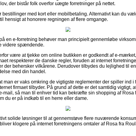
lov, der bistår folk overfor uægte forretninger på nettet.
or bestillinger med kort eller mobilbetaling. Alternativt kan du v
r til hensigt at honorere regningen af flere omgange.
er på en e-forretning behøver man principielt gennemløbe virksom
kke videre spændende.
rfor være at tjekke om online butikken er godkendt af e-mærket,
rmaet respekterer de danske regler, foruden at internet forretning
er der behersker vilkårene. Derudover tilbydes du lejlighed til 
ndelse med din handel.
r at man er vaks omkring de vigtigste reglementer der spiller ind i
ternet firmaet tilbyder. På grund af dette er det samtidig vigtigt, a
å e-mail, så man til enhver tid kan bekræfte sin shopping af Ros
om du er på indkøb til en herre eller dame.
elativt solide løsninger til at gennemstøve flere nuværende kons
 bliver klogere på internet forretningens omtaler af Rosa fra Ro