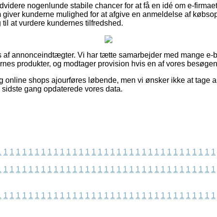
videre nogenlunde stabile chancer for at få en idé om e-firmae
giver kunderne mulighed for at afgive en anmeldelse af købsop
 til at vurdere kundernes tilfredshed.
s af annonceindtægter. Vi har tætte samarbejder med mange e-bu
nes produkter, og modtager provision hvis en af vores besøge
 online shops ajourføres løbende, men vi ønsker ikke at tage an
i sidste gang opdaterede vores data.
1
1
1
1
1
1
1
1
1
1
1
1
1
1
1
1
1
1
1
1
1
1
1
1
1
1
1
1
1
1
1
1
1
1
1
1
1
1
1
1
1
1
1
1
1
1
1
1
1
1
1
1
1
1
1
1
1
1
1
1
1
1
1
1
1
1
1
1
1
1
1
1
1
1
1
1
1
1
1
1
1
1
1
1
1
1
1
1
1
1
1
1
1
1
1
1
1
1
1
1
1
1
1
1
1