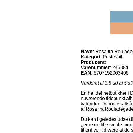
Navn:
Rosa fra Rouladeg
Kategori:
Puslespil
Producent:
Varenummer:
246884
EAN:
5707152063406
Vurderet til
3.8
ud af 5 st
En hel del netbutikker i 
nuværende tidspunkt afhe
kalender. Denne er altså
af Rosa fra Rouladegade 
Du kan ligeledes udse dig
gerne en lille smule mer
til enhver tid være at du 