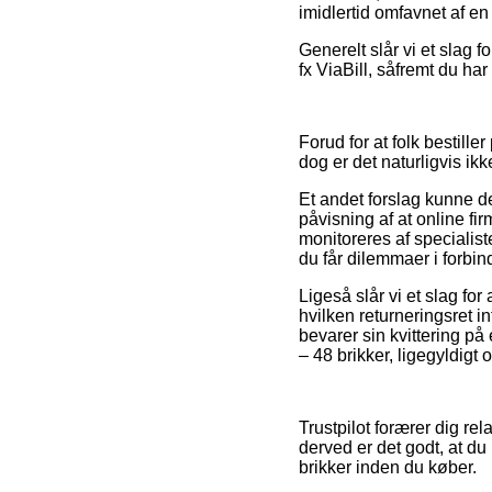
imidlertid omfavnet af en 
Generelt slår vi et slag f
fx ViaBill, såfremt du ha
Forud for at folk bestill
dog er det naturligvis i
Et andet forslag kunne de
påvisning af at online fi
monitoreres af specialist
du får dilemmaer i forbi
Ligeså slår vi et slag fo
hvilken returneringsret in
bevarer sin kvittering p
– 48 brikker, ligegyldigt 
Trustpilot forærer dig r
derved er det godt, at du
brikker inden du køber.