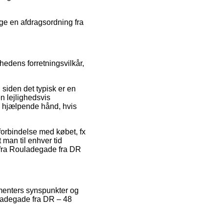
ælge en afdragsordning fra
hedens forretningsvilkår,
 siden det typisk er en
en lejlighedsvis
en hjælpende hånd, hvis
 forbindelse med købet, fx
t man til enhver tid
a fra Rouladegade fra DR
umenters synspunkter og
uladegade fra DR – 48