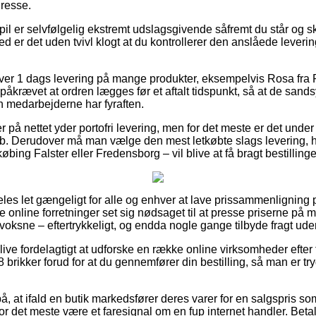
dresse.
il er selvfølgelig ekstremt udslagsgivende såfremt du står og s
med er det uden tvivl klogt at du kontrollerer den anslåede lever
lover 1 dags levering på mange produkter, eksempelvis Rosa fr
 påkrævet at ordren lægges før et aftalt tidspunkt, så at de sands
 medarbejderne har fyraften.
r på nettet yder portofri levering, men for det meste er det under
øb. Derudover må man vælge den mest letkøbte slags levering, hv
ing Falster eller Fredensborg – vil blive at få bragt bestillingen
les let gængeligt for alle og enhver at lave prissammenligning p
te online forretninger set sig nødsaget til at presse priserne på
til voksne – eftertrykkeligt, og endda nogle gange tilbyde fragt ud
ive fordelagtigt at udforske en række online virksomheder efter 
rikker forud for at du gennemfører din bestilling, så man er try
å, at ifald en butik markedsfører deres varer for en salgspris s
r det meste være et faresignal om en fup internet handler. Beta