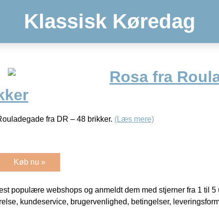
Klassisk Køredag
Rosa fra Roul
kker
Rouladegade fra DR – 48 brikker.
(Læs mere)
Køb nu »
t populære webshops og anmeldt dem med stjerner fra 1 til 5 ud
rrelse, kundeservice, brugervenlighed, betingelser, leveringsfor