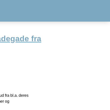
adegade fra
 fra bl.a. deres
mer og