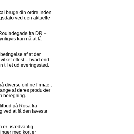
kal bruge din ordre inden
ingsdato ved den aktuelle
a Rouladegade fra DR –
ynligvis kan nå at få
 betingelse af at der
ilket oftest – hvad end
 til et udleveringssted.
å diverse online firmaer,
 mange af deres produkter
en beregning.
tilbud på Rosa fra
g ved at få den laveste
om er usædvanlig
linger med kort er