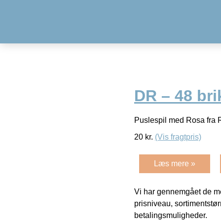
DR – 48 bri
Puslespil med Rosa fra 
20
kr.
(Vis fragtpris)
Læs mere »
Vi har gennemgået de mes
prisniveau, sortimentstø
betalingsmuligheder.