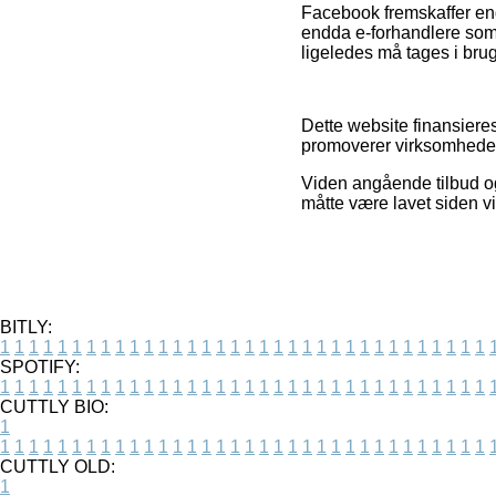
Facebook fremskaffer end
endda e-forhandlere som 
ligeledes må tages i brug
Dette website finansiere
promoverer virksomheder
Viden angående tilbud og
måtte være lavet siden v
BITLY:
1
1
1
1
1
1
1
1
1
1
1
1
1
1
1
1
1
1
1
1
1
1
1
1
1
1
1
1
1
1
1
1
1
1
SPOTIFY:
1
1
1
1
1
1
1
1
1
1
1
1
1
1
1
1
1
1
1
1
1
1
1
1
1
1
1
1
1
1
1
1
1
1
CUTTLY BIO:
1
1
1
1
1
1
1
1
1
1
1
1
1
1
1
1
1
1
1
1
1
1
1
1
1
1
1
1
1
1
1
1
1
1
1
CUTTLY OLD:
1