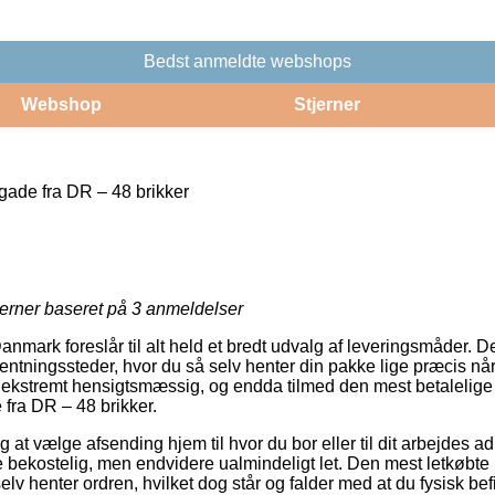
Bedst anmeldte webshops
Webshop
Stjerner
ade fra DR – 48 brikker
jerner baseret på
3
anmeldelser
Danmark foreslår til alt held et bredt udvalg af leveringsmåder.
ntningssteder, hvor du så selv henter din pakke lige præcis når 
 ekstremt hensigtsmæssig, og endda tilmed den mest betalelige
fra DR – 48 brikker.
 at vælge afsending hjem til hvor du bor eller til dit arbejdes a
e bekostelig, men endvidere ualmindeligt let. Den mest letkøbte
selv henter ordren, hvilket dog står og falder med at du fysisk befi