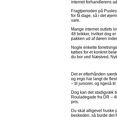
internet forhandlerens a
Fragtperioden på Puslesp
for få dage, så i det øje
vare.
Mange internet outlets 
48 brikker, hvilket dog er
pakken ud af døren inden
Nogle enkelte forretninge
købes for et konkret bel
du bor ved Næstved, Nykøb
Det er efterhånden særde
og ergo har langt de fles
– til juniorer, og ligeså 
Dog kan det stadigvæk bl
Rouladegade fra DR – 48 b
pris.
Du skal alligevel huske p
beskeden, så burde det fo