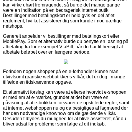
kan virke uhørt fremragende, så burde det mange gange
være en indikation på en bedragerisk internet butik.
Bestillinger med betalingskort er heldigvis en del af et
reglement, hvilket assisterer dig som kunde imod uærlige
netshops.
Generelt anbefaler vi bestillinger med betalingskort eller
MobilePay. Som et alternativ burde du benytte en løsning på
afbetaling fra for eksempel ViaBill, når du har til hensigt at
afbetale beløbet over en længere periode.
Forinden nogen shopper på en e-forhandler kunne man
utvivlsomt granske webbutikkens vilkår, det er dog i mange
tilfælde en tidskrævende opgave.
Et alternativt forslag kan være at efterse hvorvidt e-shoppen
er medlem af e-mærket, grundet at det bør være en
påvisning af at e-butikken forsvarer de opstillede regler, samt
at internet webshoppen nu og da besigtiges af fagmænd der
har den nødvendige knowhow om de gældende vilkår.
Desuden tilbydes du mulighed for at blive assisteret, når du
bliver udsat for problemer som følge af dit indkøb.