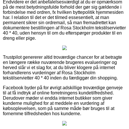
Endvidere er det anbefalelsesværdigt at du er opmærksom
på de mest betydningsfulde forhold der gør sig gældende i
forbindelse med ordren, fx hvilken byttepolitik hjemmesiden
har. I relation til det er det tilmed essesentielt, at man
permanent sikrer sin ordremail, så man fremadrettet kan
dokumentere bestillingen af Rosa Stockholm tekstilservietter
40 * 40, uden hensyn til om du efterspørger produkter til en
dreng eller pige.
Trustpilot genererer altid troværdige chancer for at betragte
en længere række nuværende brugeres evalueringer og
herved slår vi et slag for, at du bliver klogere på internet
forhandlerens vurderinger af Rosa Stockholm
tekstilservietter 40 * 40 inden du færdiggør din shopping.
Facebook byder på for øvrigt adskillige troværdige genveje
til at få indtryk af online forretningens kundetilfredshed.
Derudover møder vi endda internet butikker som giver
kunderne mulighed for at meddele en vurdering af
købsoplevelsen, som på samme måde bør bruges til at
fornemme tilfredsheden hos kunderne.