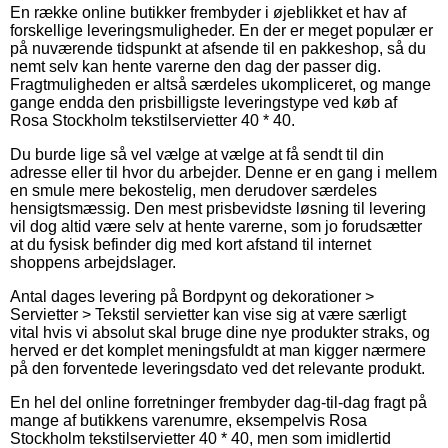
En række online butikker frembyder i øjeblikket et hav af
forskellige leveringsmuligheder. En der er meget populær er
på nuværende tidspunkt at afsende til en pakkeshop, så du
nemt selv kan hente varerne den dag der passer dig.
Fragtmuligheden er altså særdeles ukompliceret, og mange
gange endda den prisbilligste leveringstype ved køb af
Rosa Stockholm tekstilservietter 40 * 40.
Du burde lige så vel vælge at vælge at få sendt til din
adresse eller til hvor du arbejder. Denne er en gang i mellem
en smule mere bekostelig, men derudover særdeles
hensigtsmæssig. Den mest prisbevidste løsning til levering
vil dog altid være selv at hente varerne, som jo forudsætter
at du fysisk befinder dig med kort afstand til internet
shoppens arbejdslager.
Antal dages levering på Bordpynt og dekorationer >
Servietter > Tekstil servietter kan vise sig at være særligt
vital hvis vi absolut skal bruge dine nye produkter straks, og
herved er det komplet meningsfuldt at man kigger nærmere
på den forventede leveringsdato ved det relevante produkt.
En hel del online forretninger frembyder dag-til-dag fragt på
mange af butikkens varenumre, eksempelvis Rosa
Stockholm tekstilservietter 40 * 40, men som imidlertid