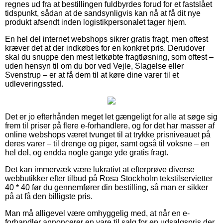
regnes ud fra at bestillingen fuldbyrdes forud for et fastslået
tidspunkt, sådan at de sandsynligvis kan nå at få dit nye
produkt afsendt inden logistikpersonalet tager hjem.
En hel del internet webshops sikrer gratis fragt, men oftest
kræver det at der indkøbes for en konkret pris. Derudover
skal du snuppe den mest letkøbte fragtløsning, som oftest –
uden hensyn til om du bor ved Vejle, Slagelse eller
Svenstrup – er at få dem til at køre dine varer til et
udleveringssted.
Det er jo efterhånden meget let gængeligt for alle at søge sig
frem til priser på flere e-forhandlere, og for det har masser af
online webshops været tvunget til at trykke prisniveauet på
deres varer – til drenge og piger, samt også til voksne – en
hel del, og endda nogle gange yde gratis fragt.
Det kan immervæk være lukrativt at efterprøve diverse
webbutikker efter tilbud på Rosa Stockholm tekstilservietter
40 * 40 før du gennemfører din bestilling, så man er sikker
på at få den billigste pris.
Man må alligevel være omhyggelig med, at når en e-
forhandler annoncerer en vare til salg for en udsalgspris der