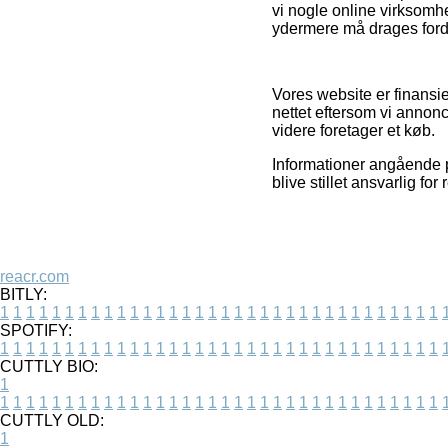
vi nogle online virksomh
ydermere må drages fordel 
Vores website er finansie
nettet eftersom vi annon
videre foretager et køb.
Informationer angående 
blive stillet ansvarlig fo
reacr.com
BITLY:
1
1
1
1
1
1
1
1
1
1
1
1
1
1
1
1
1
1
1
1
1
1
1
1
1
1
1
1
1
1
1
1
1
1
SPOTIFY:
1
1
1
1
1
1
1
1
1
1
1
1
1
1
1
1
1
1
1
1
1
1
1
1
1
1
1
1
1
1
1
1
1
1
CUTTLY BIO:
1
1
1
1
1
1
1
1
1
1
1
1
1
1
1
1
1
1
1
1
1
1
1
1
1
1
1
1
1
1
1
1
1
1
1
CUTTLY OLD:
1