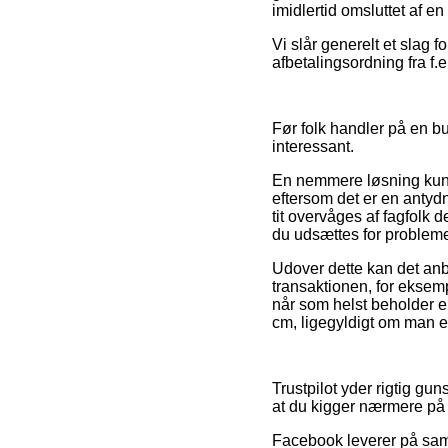
imidlertid omsluttet af en
Vi slår generelt et slag 
afbetalingsordning fra f.e
Før folk handler på en bu
interessant.
En nemmere løsning kunn
eftersom det er en antyd
tit overvåges af fagfolk 
du udsættes for probleme
Udover dette kan det anb
transaktionen, for eksem
når som helst beholder e
cm, ligegyldigt om man er
Trustpilot yder rigtig gun
at du kigger nærmere på 
Facebook leverer på samm