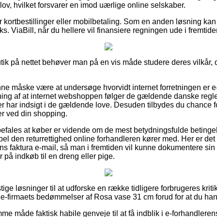
 lov, hvilket forsvarer en imod uærlige online selskaber.
for kortbestillinger eller mobilbetaling. Som en anden løsning ka
ks. ViaBill, når du hellere vil finansiere regningen ude i fremtide
tik på nettet behøver man på en vis måde studere deres vilkår, de
e måske være at undersøge hvorvidt internet forretningen er
ning af at internet webshoppen følger de gældende danske regl
der har indsigt i de gældende love. Desuden tilbydes du chance fo
r ved din shopping.
efales at køber er vidende om de mest betydningsfulde betinge
pel den returrettighed online forhandleren kører med. Her er de
ns faktura e-mail, så man i fremtiden vil kunne dokumentere sin
 på indkøb til en dreng eller pige.
stige løsninger til at udforske en række tidligere forbrugeres krit
e-firmaets bedømmelser af Rosa vase 31 cm forud for at du han
e måde faktisk habile genveje til at få indblik i e-forhandler