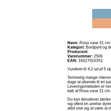
Navn:
Rosa vase 31 cm
Kategori:
Bordpynt og de
Producent:
Varenummer:
2506
EAN:
16027910352
Vurderet til
4.2
ud af 5 st
Temmelig mange internet s
dage at afsende til en pa
Leveringsmetoden er neml
køb af Rosa vase 31 cm.
Du kan derudover tænke ov
sig oftest en anelse dyr
altid vise sig at være at