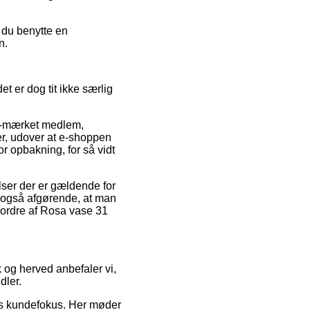
n du benytte en
n.
t er dog tit ikke særlig
 e-mærket medlem,
er, udover at e-shoppen
r opbakning, for så vidt
lser der er gældende for
t også afgørende, at man
 ordre af Rosa vase 31
ik og herved anbefaler vi,
dler.
ens kundefokus. Her møder