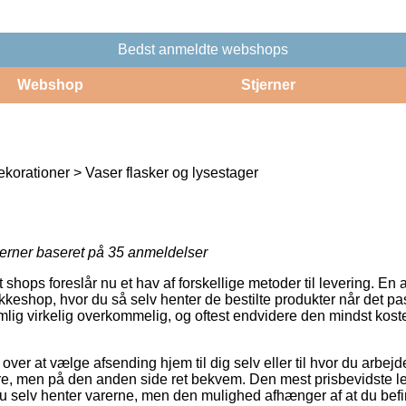
Bedst anmeldte webshops
Webshop
Stjerner
korationer > Vaser flasker og lysestager
jerner baseret på
35
anmeldelser
hops foreslår nu et hav af forskellige metoder til levering. En af
kkeshop, hvor du så selv henter de bestilte produkter når det pa
ig virkelig overkommelig, og oftest endvidere den mindst kost
er at vælge afsending hjem til dig selv eller til hvor du arbejd
ere, men på den anden side ret bekvem. Den mest prisbevidste l
 du selv henter varerne, men den mulighed afhænger af at du befi