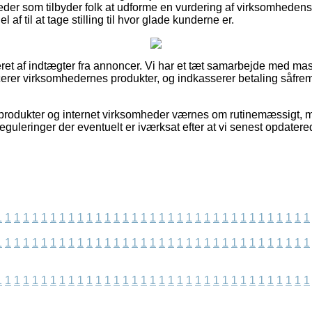
eder som tilbyder folk at udforme en vurdering af virksomhedens 
af til at tage stilling til hvor glade kunderne er.
ret af indtægter fra annoncer. Vi har et tæt samarbejde med mas
cerer virksomhedernes produkter, og indkasserer betaling såfrem
produkter og internet virksomheder værnes om rutinemæssigt, m
r reguleringer der eventuelt er iværksat efter at vi senest opdater
1
1
1
1
1
1
1
1
1
1
1
1
1
1
1
1
1
1
1
1
1
1
1
1
1
1
1
1
1
1
1
1
1
1
1
1
1
1
1
1
1
1
1
1
1
1
1
1
1
1
1
1
1
1
1
1
1
1
1
1
1
1
1
1
1
1
1
1
1
1
1
1
1
1
1
1
1
1
1
1
1
1
1
1
1
1
1
1
1
1
1
1
1
1
1
1
1
1
1
1
1
1
1
1
1