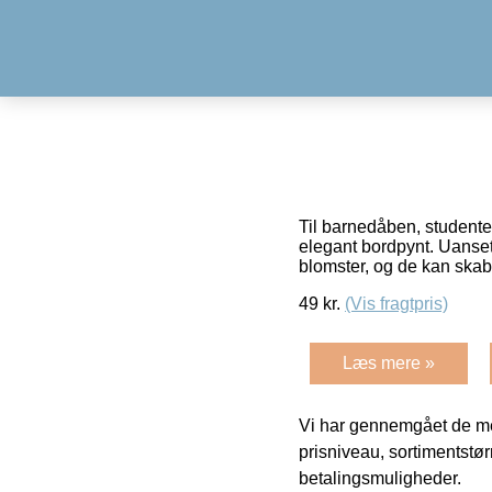
Til barnedåben, studente
elegant bordpynt. Uanset 
blomster, og de kan sk
49
kr.
(Vis fragtpris)
Læs mere »
Vi har gennemgået de mes
prisniveau, sortimentstø
betalingsmuligheder.