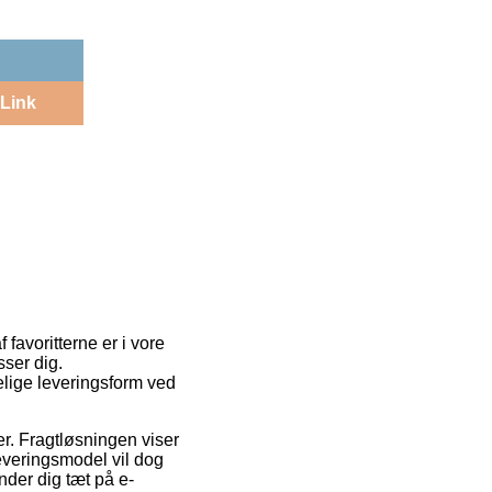
Link
 favoritterne er i vore
sser dig.
elige leveringsform ved
er. Fragtløsningen viser
everingsmodel vil dog
nder dig tæt på e-