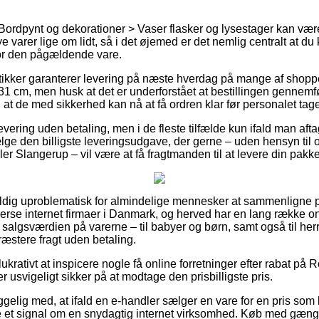
Bordpynt og dekorationer > Vaser flasker og lysestager kan væ
e varer lige om lidt, så i det øjemed er det nemlig centralt at 
for den pågældende vare.
kker garanterer levering på næste hverdag på mange af shop
 cm, men husk at det er underforstået at bestillingen gennemføre
 at de med sikkerhed kan nå at få ordren klar før personalet tag
vering uden betaling, men i de fleste tilfælde kun ifald man aftag
lge den billigste leveringsudgave, der gerne – uden hensyn til
r Slangerup – vil være at få fragtmanden til at levere din pakke 
ldig uproblematisk for almindelige mennesker at sammenligne pr
verse internet firmaer i Danmark, og herved har en lang række on
salgsværdien på varerne – til babyer og børn, samt også til her
æstere fragt uden betaling.
ukrativt at inspicere nogle få online forretninger efter rabat på
r usvigeligt sikker på at modtage den prisbilligste pris.
elig med, at ifald en e-handler sælger en vare for en pris som
e et signal om en snydagtig internet virksomhed. Køb med gængs