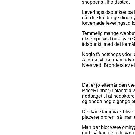
shoppens tilholdssted.
Leveringstidspunktet på 
når du skal bruge dine ny
forventede leveringstid 
Temmelig mange webbuti
eksempelvis Rosa vase 31
tidspunkt, med det formål
Nogle få netshops yder le
Alternativt bør man udvæ
Næstved, Brønderslev elle
Det er jo efterhånden væ
PriceRunner) i blandt di
nødsaget til at nedskære 
og endda nogle gange pr
Det kan stadigvæk blive l
placerer ordren, så man e
Man bør blot være omhygg
god, så kan det ofte vær