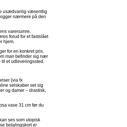
re usædvanlig væsentlig
du kigger nærmere på den
pens varenumre,
s forud for et fastslået
er hjem.
er for en konkret pris.
 om man befinder sig nær
til et udleveringssted.
iser (via fx
line selskaber set sig
rer og damer – drastisk,
 Rosa vase 31 cm før du
 kan ses som utopisk
e betalingskort er