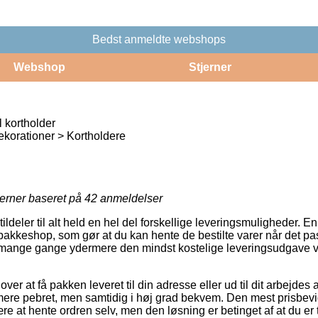
Bedst anmeldte webshops
Webshop
Stjerner
 kortholder
korationer > Kortholdere
jerner baseret på
42
anmeldelser
ildeler til alt held en hel del forskellige leveringsmuligheder. En
n pakkeshop, som gør at du kan hente de bestilte varer når det p
og mange gange ydermere den mindst kostelige leveringsudgave 
er at få pakken leveret til din adresse eller ud til dit arbejde
ere pebret, men samtidig i høj grad bekvem. Den mest prisbevids
være at hente ordren selv, men den løsning er betinget af at du e