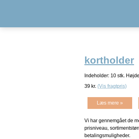
kortholder
Indeholder: 10 stk. Højd
39
kr.
(Vis fragtpris)
Læs mere »
Vi har gennemgået de mes
prisniveau, sortimentstø
betalingsmuligheder.