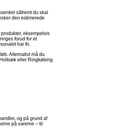
sentiel såfremt du skal
ansker den estimerede
 produkter, eksempelvis
inges forud for et
onalet har fri.
løb. Alternativt må du
, Holbæk eller Ringkøbing
-handler, og på grund af
erne på varerne – til