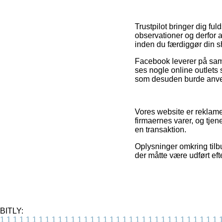
Trustpilot bringer dig f
observationer og derfor 
inden du færdiggør din 
Facebook leverer på sam
ses nogle online outlets
som desuden burde anven
Vores website er reklam
firmaernes varer, og tje
en transaktion.
Oplysninger omkring tilbu
der måtte være udført eft
BITLY:
1
1
1
1
1
1
1
1
1
1
1
1
1
1
1
1
1
1
1
1
1
1
1
1
1
1
1
1
1
1
1
1
1
1