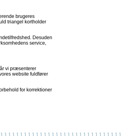
terende brugeres
ld triangel kortholder
undetilfredshed. Desuden
virksomhedens service,
år vi præsenterer
vores website fuldfører
orbehold for korrektioner
1
1
1
1
1
1
1
1
1
1
1
1
1
1
1
1
1
1
1
1
1
1
1
1
1
1
1
1
1
1
1