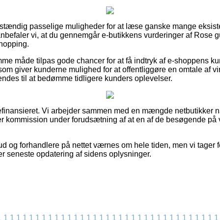
uldstændig passelige muligheder for at læse ganske mange eksis
anbefaler vi, at du gennemgår e-butikkens vurderinger af Rose gu
shopping.
me måde tilpas gode chancer for at få indtryk af e-shoppens k
 som giver kunderne mulighed for at offentliggøre en omtale af 
des til at bedømme tidligere kunders oplevelser.
efinansieret. Vi arbejder sammen med en mængde netbutikker n
ner kommission under forudsætning af at en af de besøgende på 
d og forhandlere på nettet værnes om hele tiden, men vi tager f
er seneste opdatering af sidens oplysninger.
1
1
1
1
1
1
1
1
1
1
1
1
1
1
1
1
1
1
1
1
1
1
1
1
1
1
1
1
1
1
1
1
1
1
1