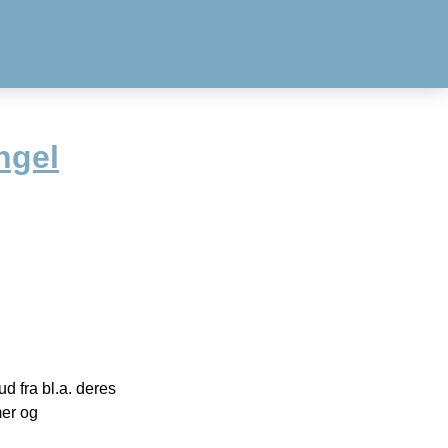
ngel
 fra bl.a. deres
mer og