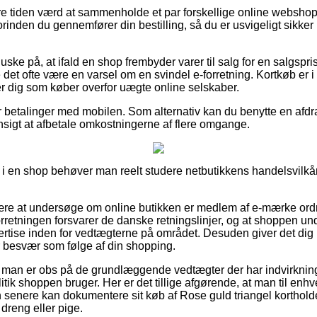
re tiden værd at sammenholde et par forskellige online websho
forinden du gennemfører din bestilling, så du er usvigeligt sikk
ske på, at ifald en shop frembyder varer til salg for en salgsp
et ofte være en varsel om en svindel e-forretning. Kortkøb er i 
r dig som køber overfor uægte online selskaber.
r betalinger med mobilen. Som alternativ kan du benytte en afdra
 hensigt at afbetale omkostningerne af flere omgange.
 i en shop behøver man reelt studere netbutikkens handelsvilkår,
re at undersøge om online butikken er medlem af e-mærke ordni
orretningen forsvarer de danske retningslinjer, og at shoppen un
ertise inden for vedtægterne på området. Desuden giver det dig 
or besvær som følge af din shopping.
t man er obs på de grundlæggende vedtægter der har indvirkning
tik shoppen bruger. Her er det tillige afgørende, at man til enhv
senere kan dokumentere sit køb af Rose guld triangel kortholder
 dreng eller pige.