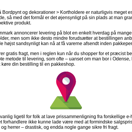
Bordpynt og dekorationer > Kortholdere er naturligvis meget es
, så med det formål er det øjensynligt på sin plads at man gr
pektive produkt.
anmark annoncerer levering på blot en enkelt hverdag på mange
lder, men som ikke desto mindre forudsætter at bestillingen anbr
de højst sandsynligt kan nå at få varerne afsendt inden pakkepers
r gratis fragt, men i reglen kun når du shopper for et præcist be
te metode til levering, som ofte – uanset om man bor i Odense
 at køre din bestilling til en pakkeshop.
nlig ligetil for folk at lave prissammenligning fra forskellige e
net forhandlere ikke kunne lade være med at formindske salgspris
og herrer – drastisk, og endda nogle gange sikre fri fragt.