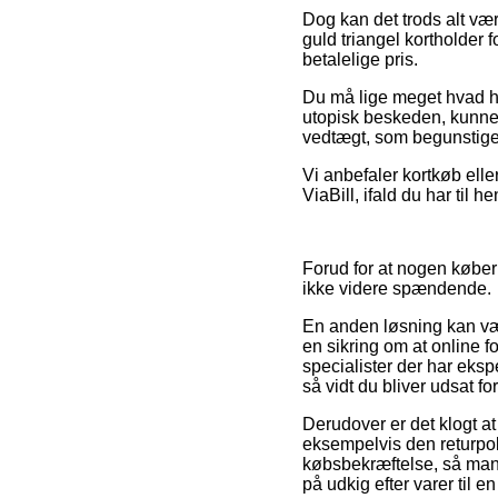
Dog kan det trods alt væ
guld triangel kortholder 
betalelige pris.
Du må lige meget hvad hu
utopisk beskeden, kunne d
vedtægt, som begunstige
Vi anbefaler kortkøb elle
ViaBill, ifald du har til
Forud for at nogen køber
ikke videre spændende.
En anden løsning kan væ
en sikring om at online f
specialister der har eksp
så vidt du bliver udsat f
Derudover er det klogt a
eksempelvis den returpoli
købsbekræftelse, så man 
på udkig efter varer til en