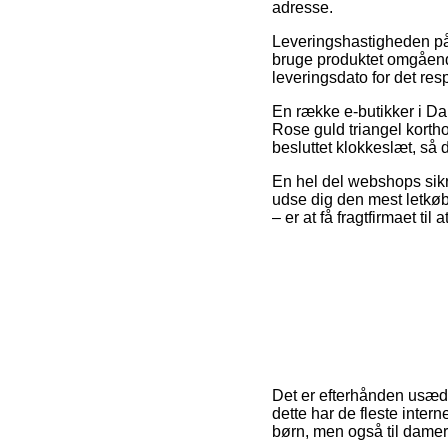
adresse.
Leveringshastigheden på 
bruge produktet omgående
leveringsdato for det res
En række e-butikker i D
Rose guld triangel kortho
besluttet klokkeslæt, så 
En hel del webshops sikre
udse dig den mest letkøb
– er at få fragtfirmaet til
Det er efterhånden usædva
dette har de fleste inter
børn, men også til damer 