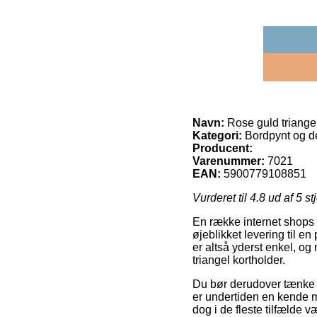
Navn:
Rose guld triangel
Kategori:
Bordpynt og de
Producent:
Varenummer:
7021
EAN:
5900779108851
Vurderet til
4.8
ud af 5 st
En række internet shops t
øjeblikket levering til e
er altså yderst enkel, 
triangel kortholder.
Du bør derudover tænke ov
er undertiden en kende m
dog i de fleste tilfælde 