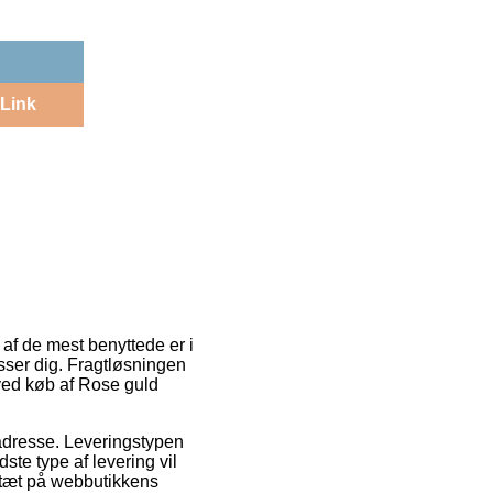
Link
 af de mest benyttede er i
asser dig. Fragtløsningen
ved køb af Rose guld
s adresse. Leveringstypen
te type af levering vil
r tæt på webbutikkens