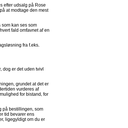
ps efter udsalg på Rose
er på at modtage den mest
ris som kan ses som
hvert fald omfavnet af en
gsløsning fra f.eks.
 dog er det uden tvivl
ngen, grundet at det er
dertiden vurderes af
mulighed for bistand, for
 på bestillingen, som
er tid bevarer ens
, ligegyldigt om du er