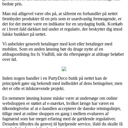
bedste pris.
Man må alligevel være obs på, at såfremt en forhandler på nettet
frembyder produkter til en pris som er usædvanlig fremragende, er
det for det meste være en indikator for en snydagtig butik. Kortkøb
er i hvert fald dækket ind under et regulativ, der beskytter dig imod
falske butikker på nettet.
Vi anbefaler generelt betalinger med kort eller betalinger med
mobilen. Som en anden løsning bør du drage nytte af en
afdragsordning fra fx ViaBill, når du efterspørger at afdrage beløbet
over tid.
Inden nogen handler i en PartyDeco butik på nettet kan de
principielt gøre sig bekendt med indholdet af dens betingelser, men
det er ofte et tidskrævende projekt.
En nemmere løsning kunne måske være at undersøge om online
webshoppen er støttet af e-mærket, hvilket længe har været en
tilkendegivelse af at e-handlen accepterer de danske retningslinjer,
tillige med at online shoppen en gang i mellem evalueres af
fagmænd som har meget erfaring med de gældende regulativer.
Desuden tilbydes du genvej til hjælpende service, ifald du skulle få