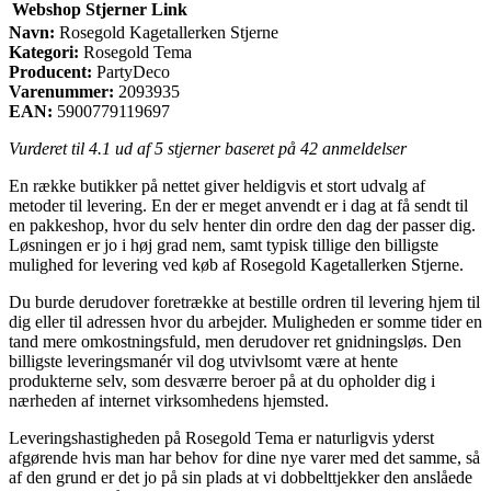
Webshop
Stjerner
Link
Navn:
Rosegold Kagetallerken Stjerne
Kategori:
Rosegold Tema
Producent:
PartyDeco
Varenummer:
2093935
EAN:
5900779119697
Vurderet til
4.1
ud af 5 stjerner baseret på
42
anmeldelser
En række butikker på nettet giver heldigvis et stort udvalg af
metoder til levering. En der er meget anvendt er i dag at få sendt til
en pakkeshop, hvor du selv henter din ordre den dag der passer dig.
Løsningen er jo i høj grad nem, samt typisk tillige den billigste
mulighed for levering ved køb af Rosegold Kagetallerken Stjerne.
Du burde derudover foretrække at bestille ordren til levering hjem til
dig eller til adressen hvor du arbejder. Muligheden er somme tider en
tand mere omkostningsfuld, men derudover ret gnidningsløs. Den
billigste leveringsmanér vil dog utvivlsomt være at hente
produkterne selv, som desværre beroer på at du opholder dig i
nærheden af internet virksomhedens hjemsted.
Leveringshastigheden på Rosegold Tema er naturligvis yderst
afgørende hvis man har behov for dine nye varer med det samme, så
af den grund er det jo på sin plads at vi dobbelttjekker den anslåede