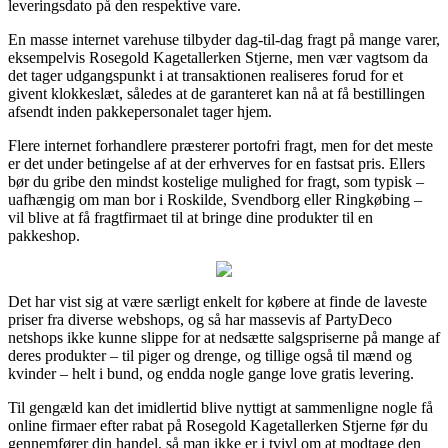
leveringsdato på den respektive vare.
En masse internet varehuse tilbyder dag-til-dag fragt på mange varer,
eksempelvis Rosegold Kagetallerken Stjerne, men vær vagtsom da
det tager udgangspunkt i at transaktionen realiseres forud for et
givent klokkeslæt, således at de garanteret kan nå at få bestillingen
afsendt inden pakkepersonalet tager hjem.
Flere internet forhandlere præsterer portofri fragt, men for det meste
er det under betingelse af at der erhverves for en fastsat pris. Ellers
bør du gribe den mindst kostelige mulighed for fragt, som typisk –
uafhængig om man bor i Roskilde, Svendborg eller Ringkøbing –
vil blive at få fragtfirmaet til at bringe dine produkter til en
pakkeshop.
Det har vist sig at være særligt enkelt for købere at finde de laveste
priser fra diverse webshops, og så har massevis af PartyDeco
netshops ikke kunne slippe for at nedsætte salgspriserne på mange af
deres produkter – til piger og drenge, og tillige også til mænd og
kvinder – helt i bund, og endda nogle gange love gratis levering.
Til gengæld kan det imidlertid blive nyttigt at sammenligne nogle få
online firmaer efter rabat på Rosegold Kagetallerken Stjerne før du
gennemfører din handel, så man ikke er i tvivl om at modtage den