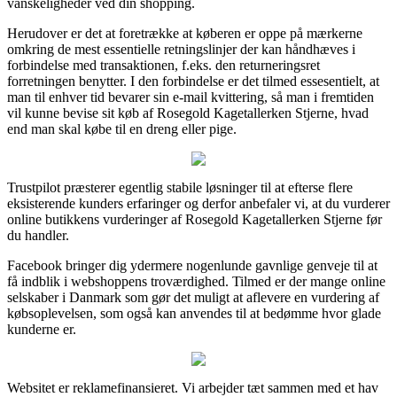
vanskeligheder ved din shopping.
Herudover er det at foretrække at køberen er oppe på mærkerne
omkring de mest essentielle retningslinjer der kan håndhæves i
forbindelse med transaktionen, f.eks. den returneringsret
forretningen benytter. I den forbindelse er det tilmed essesentielt, at
man til enhver tid bevarer sin e-mail kvittering, så man i fremtiden
vil kunne bevise sit køb af Rosegold Kagetallerken Stjerne, hvad
end man skal købe til en dreng eller pige.
Trustpilot præsterer egentlig stabile løsninger til at efterse flere
eksisterende kunders erfaringer og derfor anbefaler vi, at du vurderer
online butikkens vurderinger af Rosegold Kagetallerken Stjerne før
du handler.
Facebook bringer dig ydermere nogenlunde gavnlige genveje til at
få indblik i webshoppens troværdighed. Tilmed er der mange online
selskaber i Danmark som gør det muligt at aflevere en vurdering af
købsoplevelsen, som også kan anvendes til at bedømme hvor glade
kunderne er.
Websitet er reklamefinansieret. Vi arbejder tæt sammen med et hav