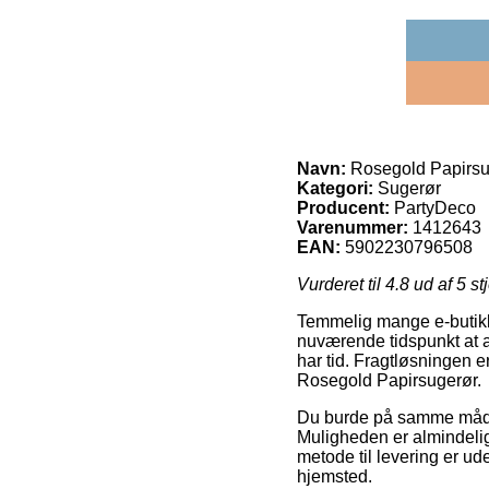
Navn:
Rosegold Papirsu
Kategori:
Sugerør
Producent:
PartyDeco
Varenummer:
1412643
EAN:
5902230796508
Vurderet til
4.8
ud af 5 st
Temmelig mange e-butikk
nuværende tidspunkt at af
har tid. Fragtløsningen e
Rosegold Papirsugerør.
Du burde på samme måde ud
Muligheden er almindelig
metode til levering er ud
hjemsted.