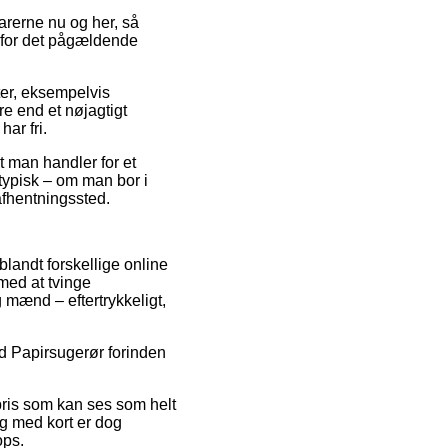
varerne nu og her, så
g for det pågældende
ter, eksempelvis
re end et nøjagtigt
ar fri.
t man handler for et
typisk – om man bor i
 afhentningssted.
blandt forskellige online
med at tvinge
g mænd – eftertrykkeligt,
old Papirsugerør forinden
pris som kan ses som helt
ng med kort er dog
ops.