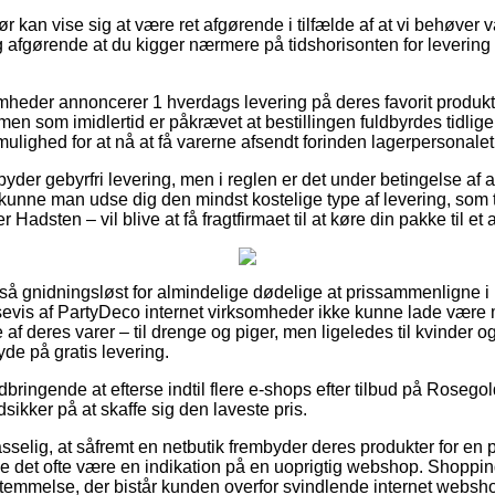
 kan vise sig at være ret afgørende i tilfælde af at vi behøver 
ig afgørende at du kigger nærmere på tidshorisonten for leverin
mheder annoncerer 1 hverdags levering på deres favorit produk
n som imidlertid er påkrævet at bestillingen fuldbyrdes tidlige
mulighed for at nå at få varerne afsendt forinden lagerpersonalet h
der gebyrfri levering, men i reglen er det under betingelse af a
unne man udse dig den mindst kostelige type af levering, som 
Hadsten – vil blive at få fragtfirmaet til at køre din pakke til et
 så gnidningsløst for almindelige dødelige at prissammenligne i 
sevis af PartyDeco internet virksomheder ikke kunne lade være 
af deres varer – til drenge og piger, men ligeledes til kvinder o
e på gratis levering.
ndbringende at efterse indtil flere e-shops efter tilbud på Roseg
sikker på at skaffe sig den laveste pris.
selig, at såfremt en netbutik frembyder deres produkter for en 
rde det ofte være en indikation på en uoprigtig webshop. Shoppi
temmelse, der bistår kunden overfor svindlende internet websh