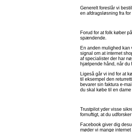
Generelt foreslår vi best
en afdragsløsning fra for 
Forud for at folk køber p
spændende.
En anden mulighed kan v
signal om at internet sho
af specialister der har 
hjælpende hånd, når du f
Ligeså går vi ind for at 
til eksempel den returrett
bevarer sin faktura e-ma
du skal købe til en dame 
Trustpilot yder visse sik
fornuftigt, at du udforske
Facebook giver dig desud
møder vi mange internet