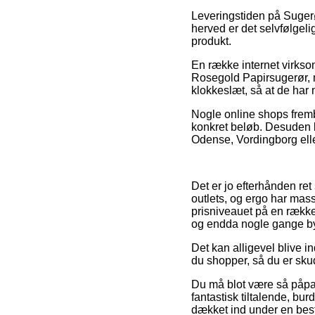
Leveringstiden på Sugerør
herved er det selvfølgel
produkt.
En række internet virkso
Rosegold Papirsugerør, me
klokkeslæt, så at de har 
Nogle online shops fremby
konkret beløb. Desuden k
Odense, Vordingborg eller 
Det er jo efterhånden ret
outlets, og ergo har mas
prisniveauet på en række 
og endda nogle gange byd
Det kan alligevel blive i
du shopper, så du er skud
Du må blot være så påpas
fantastisk tiltalende, bu
dækket ind under en bes