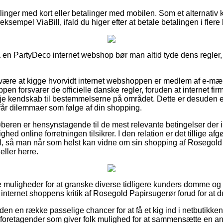
illinger med kort eller betalinger med mobilen. Som et alternativ
eksempel ViaBill, ifald du higer efter at betale betalingen i flere 
å en PartyDeco internet webshop bør man altid tyde dens regler, 
ære at kigge hvorvidt internet webshoppen er medlem af e-mær
ppen forsvarer de officielle danske regler, foruden at internet fi
nøje kendskab til bestemmelserne på området. Dette er desuden en
år dilemmaer som følge af din shopping.
køberen er hensynstagende til de mest relevante betingelser der i
ighed online forretningen tilsikrer. I den relation er det tillige a
il, så man når som helst kan vidne om sin shopping af Rosegol
eller herre.
re muligheder for at granske diverse tidligere kunders domme og 
r internet shoppens kritik af Rosegold Papirsugerør forud for at d
en en række passelige chancer for at få et kig ind i netbutikke
 foretagender som giver folk mulighed for at sammensætte en a