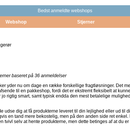
Bedst anmeldte webshops
Webshop
Stjerner
gerør
jerner baseret på
36
anmeldelser
er yder nu om dage en række forskellige fragtløsninger. Det m
sende til en pakkeshop, fordi det er ekstremt fleksibelt at kunn
r jo rigtig smart, samt typisk endda den mest betalelige mulighed 
se dig at få produkterne leveret til din lejlighed eller ud til d
vis en tand mere bekostelig, men på den anden side ret enkel.
en tvivl selv at hente produkterne, men dette betinges af at du e