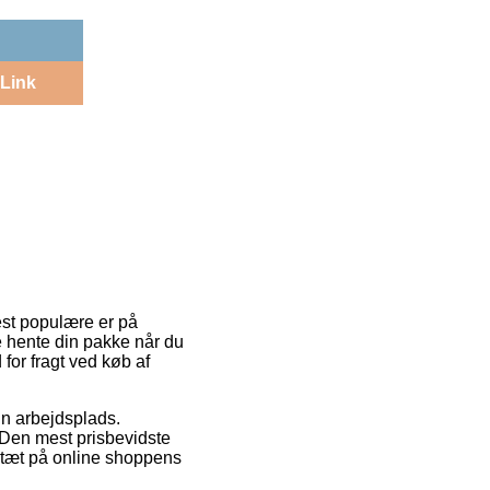
Link
est populære er på
e hente din pakke når du
for fragt ved køb af
in arbejdsplads.
 Den mest prisbevidste
r tæt på online shoppens