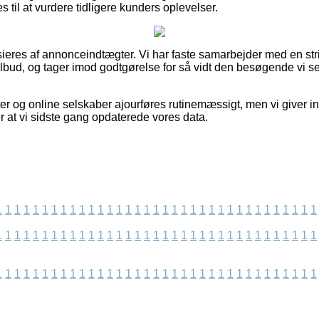
til at vurdere tidligere kunders oplevelser.
eres af annonceindtægter. Vi har faste samarbejder med en stri
tilbud, og tager imod godtgørelse for så vidt den besøgende vi s
er og online selskaber ajourføres rutinemæssigt, men vi giver i
ter at vi sidste gang opdaterede vores data.
1
1
1
1
1
1
1
1
1
1
1
1
1
1
1
1
1
1
1
1
1
1
1
1
1
1
1
1
1
1
1
1
1
1
1
1
1
1
1
1
1
1
1
1
1
1
1
1
1
1
1
1
1
1
1
1
1
1
1
1
1
1
1
1
1
1
1
1
1
1
1
1
1
1
1
1
1
1
1
1
1
1
1
1
1
1
1
1
1
1
1
1
1
1
1
1
1
1
1
1
1
1
1
1
1