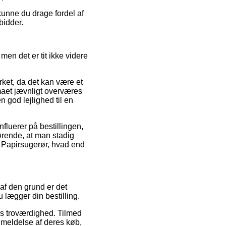
 kunne du drage fordel af
bidder.
men det er tit ikke videre
ket, da det kan være et
rmaet jævnligt overværes
 god lejlighed til en
nfluerer på bestillingen,
fgørende, at man stadig
d Papirsugerør, hvad end
af den grund er det
u lægger din bestilling.
ns troværdighed. Tilmed
nmeldelse af deres køb,