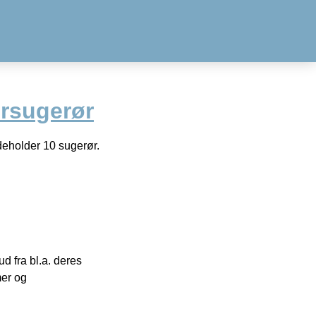
rsugerør
deholder 10 sugerør.
 fra bl.a. deres
mer og