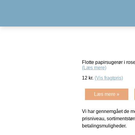
Flotte papirsugerør i ro
(Læs mere)
12
kr.
(Vis fragtpris)
Læs mere »
Vi har gennemgået de mes
prisniveau, sortimentstø
betalingsmuligheder.