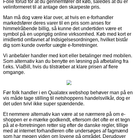
Folie forud for at du gennemfører dit køb, således at du er
velinformeret til at antage den skarpeste pris.
Man må dog være klar over, at hvis en e-forhandler
markedsfører deres varer til en pris som anses for
himmelråbende billig, så kunne det undertiden være et
symbol på en uoprigtig online virksomhed. Køb med kort er
imidlertid omfavnet af Indsigelsesordningen, hvilket bistår
dig som kunde overfor uægte e-forretninger.
Vi anbefaler handler med kort eller betalinger med mobilen.
Som alternativ kan du benytte en løsning på afbetaling fra
f.eks. ViaBill, hvis du tilstræber at klare prisen af flere
omgange.
Før folk handler i en Qualatex webshop behøver man på en
vis måde tage stilling til netshoppens handelsvilkår, dog er
det uden tvivl ikke super spændende.
Et nemmere alternativ kan være at se nærmere på om e-
shoppen er e-mærke godkendt, eftersom det ofte er et tegn
på at e-forretningen retter sig efter de danske regler, tillige
med at internet forhandleren ofte undersøges af fagmænd
som har megen viden om lovene på området. Derudover