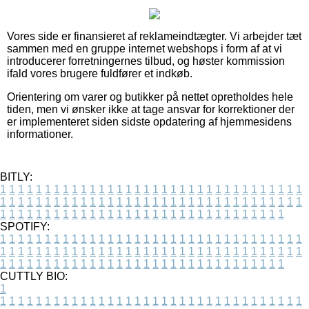
Vores side er finansieret af reklameindtægter. Vi arbejder tæt
sammen med en gruppe internet webshops i form af at vi
introducerer forretningernes tilbud, og høster kommission
ifald vores brugere fuldfører et indkøb.
Orientering om varer og butikker på nettet opretholdes hele
tiden, men vi ønsker ikke at tage ansvar for korrektioner der
er implementeret siden sidste opdatering af hjemmesidens
informationer.
BITLY:
1
1
1
1
1
1
1
1
1
1
1
1
1
1
1
1
1
1
1
1
1
1
1
1
1
1
1
1
1
1
1
1
1
1
1
1
1
1
1
1
1
1
1
1
1
1
1
1
1
1
1
1
1
1
1
1
1
1
1
1
1
1
1
1
1
1
1
1
1
1
1
1
1
1
1
1
1
1
1
1
1
1
1
1
1
1
1
1
1
1
1
1
1
1
1
1
1
1
1
1
SPOTIFY:
1
1
1
1
1
1
1
1
1
1
1
1
1
1
1
1
1
1
1
1
1
1
1
1
1
1
1
1
1
1
1
1
1
1
1
1
1
1
1
1
1
1
1
1
1
1
1
1
1
1
1
1
1
1
1
1
1
1
1
1
1
1
1
1
1
1
1
1
1
1
1
1
1
1
1
1
1
1
1
1
1
1
1
1
1
1
1
1
1
1
1
1
1
1
1
1
1
1
1
1
CUTTLY BIO:
1
1
1
1
1
1
1
1
1
1
1
1
1
1
1
1
1
1
1
1
1
1
1
1
1
1
1
1
1
1
1
1
1
1
1