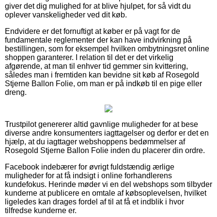
giver det dig mulighed for at blive hjulpet, for så vidt du
oplever vanskeligheder ved dit køb.
Endvidere er det fornuftigt at køber er på vagt for de
fundamentale reglementer der kan have indvirkning på
bestillingen, som for eksempel hvilken ombytningsret online
shoppen garanterer. I relation til det er det virkelig
afgørende, at man til enhver tid gemmer sin kvittering,
således man i fremtiden kan bevidne sit køb af Rosegold
Stjerne Ballon Folie, om man er på indkøb til en pige eller
dreng.
Trustpilot genererer altid gavnlige muligheder for at bese
diverse andre konsumenters iagttagelser og derfor er det en
hjælp, at du iagttager webshoppens bedømmelser af
Rosegold Stjerne Ballon Folie inden du placerer din ordre.
Facebook indebærer for øvrigt fuldstændig ærlige
muligheder for at få indsigt i online forhandlerens
kundefokus. Herinde møder vi en del webshops som tilbyder
kunderne at publicere en omtale af købsoplevelsen, hvilket
ligeledes kan drages fordel af til at få et indblik i hvor
tilfredse kunderne er.