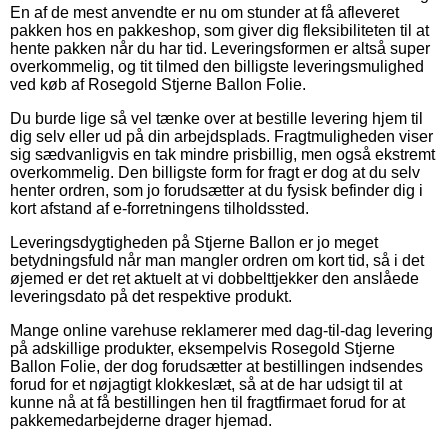
En af de mest anvendte er nu om stunder at få afleveret
pakken hos en pakkeshop, som giver dig fleksibiliteten til at
hente pakken når du har tid. Leveringsformen er altså super
overkommelig, og tit tilmed den billigste leveringsmulighed
ved køb af Rosegold Stjerne Ballon Folie.
Du burde lige så vel tænke over at bestille levering hjem til
dig selv eller ud på din arbejdsplads. Fragtmuligheden viser
sig sædvanligvis en tak mindre prisbillig, men også ekstremt
overkommelig. Den billigste form for fragt er dog at du selv
henter ordren, som jo forudsætter at du fysisk befinder dig i
kort afstand af e-forretningens tilholdssted.
Leveringsdygtigheden på Stjerne Ballon er jo meget
betydningsfuld når man mangler ordren om kort tid, så i det
øjemed er det ret aktuelt at vi dobbelttjekker den anslåede
leveringsdato på det respektive produkt.
Mange online varehuse reklamerer med dag-til-dag levering
på adskillige produkter, eksempelvis Rosegold Stjerne
Ballon Folie, der dog forudsætter at bestillingen indsendes
forud for et nøjagtigt klokkeslæt, så at de har udsigt til at
kunne nå at få bestillingen hen til fragtfirmaet forud for at
pakkemedarbejderne drager hjemad.