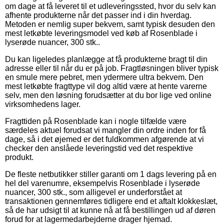
om dage at få leveret til et udleveringssted, hvor du selv kan
afhente produkterne når det passer ind i din hverdag.
Metoden er nemlig super bekvem, samt typisk desuden den
mest letkøbte leveringsmodel ved køb af Rosenblade i
lyserøde nuancer, 300 stk..
Du kan ligeledes planlægge at få produkterne bragt til din
adresse eller til når du er på job. Fragtløsningen bliver typisk
en smule mere pebret, men ydermere ultra bekvem. Den
mest letkøbte fragttype vil dog altid være at hente varerne
selv, men den løsning forudsætter at du bor lige ved online
virksomhedens lager.
Fragttiden på Rosenblade kan i nogle tilfælde være
særdeles aktuel forudsat vi mangler din ordre inden for få
dage, så i det øjemed er det fuldkommen afgørende at vi
checker den anslåede leveringstid ved det respektive
produkt.
De fleste netbutikker stiller garanti om 1 dags levering på en
hel del varenumre, eksempelvis Rosenblade i lyserøde
nuancer, 300 stk., som alligevel er underforstået at
transaktionen gennemføres tidligere end et aftalt klokkeslæt,
så de har udsigt til at kunne nå at få bestillingen ud af døren
forud for at lagermedarbejderne drager hjemad.