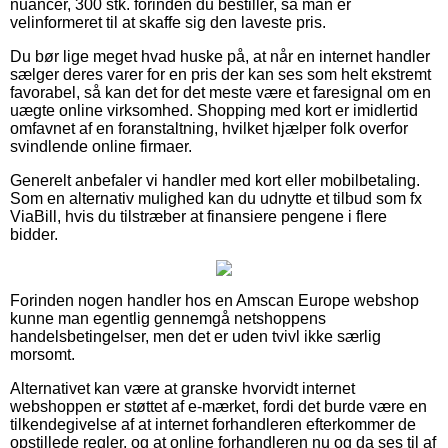
nuancer, 300 stk. forinden du bestiller, så man er
velinformeret til at skaffe sig den laveste pris.
Du bør lige meget hvad huske på, at når en internet handler
sælger deres varer for en pris der kan ses som helt ekstremt
favorabel, så kan det for det meste være et faresignal om en
uægte online virksomhed. Shopping med kort er imidlertid
omfavnet af en foranstaltning, hvilket hjælper folk overfor
svindlende online firmaer.
Generelt anbefaler vi handler med kort eller mobilbetaling.
Som en alternativ mulighed kan du udnytte et tilbud som fx
ViaBill, hvis du tilstræber at finansiere pengene i flere
bidder.
Forinden nogen handler hos en Amscan Europe webshop
kunne man egentlig gennemgå netshoppens
handelsbetingelser, men det er uden tvivl ikke særlig
morsomt.
Alternativet kan være at granske hvorvidt internet
webshoppen er støttet af e-mærket, fordi det burde være en
tilkendegivelse af at internet forhandleren efterkommer de
opstillede regler, og at online forhandleren nu og da ses til af