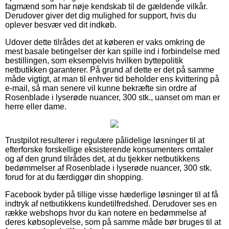
fagmænd som har nøje kendskab til de gældende vilkår.
Derudover giver det dig mulighed for support, hvis du
oplever besvær ved dit indkøb.
Udover dette tilrådes det at køberen er vaks omkring de
mest basale betingelser der kan spille ind i forbindelse med
bestillingen, som eksempelvis hvilken byttepolitik
netbutikken garanterer. På grund af dette er det på samme
måde vigtigt, at man til enhver tid beholder ens kvittering på
e-mail, så man senere vil kunne bekræfte sin ordre af
Rosenblade i lyserøde nuancer, 300 stk., uanset om man er
herre eller dame.
Trustpilot resulterer i regulære pålidelige løsninger til at
efterforske forskellige eksisterende konsumenters omtaler
og af den grund tilrådes det, at du tjekker netbutikkens
bedømmelser af Rosenblade i lyserøde nuancer, 300 stk.
forud for at du færdiggør din shopping.
Facebook byder på tillige visse hæderlige løsninger til at få
indtryk af netbutikkens kundetilfredshed. Derudover ses en
række webshops hvor du kan notere en bedømmelse af
deres købsoplevelse, som på samme måde bør bruges til at