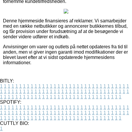
fornemme kundetilfredsheden.
Denne hjemmeside finansieres af reklamer. Vi samarbejder
med en række netbutikker og annoncerer butikkernes tilbud,
og får provision under forudsætning af at de besøgende vi
sender videre udfører et indkøb.
Anvisninger om varer og outlets på nettet opdateres fra tid til
anden, men vi giver ingen garanti imod modifikationer der er
blevet lavet efter at vi sidst opdaterede hjemmesidens
informationer.
BITLY:
1
1
1
1
1
1
1
1
1
1
1
1
1
1
1
1
1
1
1
1
1
1
1
1
1
1
1
1
1
1
1
1
1
1
1
1
1
1
1
1
1
1
1
1
1
1
1
1
1
1
1
1
1
1
1
1
1
1
1
1
1
1
1
1
1
1
1
1
1
1
1
1
1
1
1
1
1
1
1
1
1
1
1
1
1
1
1
1
1
1
1
1
1
1
1
1
1
1
1
1
SPOTIFY:
1
1
1
1
1
1
1
1
1
1
1
1
1
1
1
1
1
1
1
1
1
1
1
1
1
1
1
1
1
1
1
1
1
1
1
1
1
1
1
1
1
1
1
1
1
1
1
1
1
1
1
1
1
1
1
1
1
1
1
1
1
1
1
1
1
1
1
1
1
1
1
1
1
1
1
1
1
1
1
1
1
1
1
1
1
1
1
1
1
1
1
1
1
1
1
1
1
1
1
1
CUTTLY BIO:
1