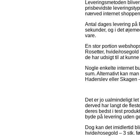
Leveringsmetoden bliver 
prisbevidste leveringsty
nærved internet shoppen
Antal dages levering på P
sekunder, og i det øjeme
vare.
En stor portion webshops 
Rosetter, hvide/rosegold 
de har udsigt til at kunne
Nogle enkelte internet bu
sum. Alternativt kan man 
Haderslev eller Skagen – 
Det er jo ualmindeligt le
derved har langt de flest
deres bedst i test produk
byde på levering uden ge
Dog kan det imidlertid bl
hvide/rosegold – 3 stk. fø