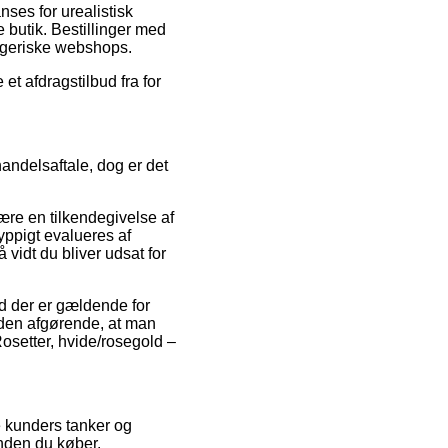
nses for urealistisk
e butik. Bestillinger med
rageriske webshops.
 et afdragstilbud fra for
ndelsaftale, dog er det
re en tilkendegivelse af
yppigt evalueres af
 vidt du bliver udsat for
 der er gældende for
den afgørende, at man
osetter, hvide/rosegold –
e kunders tanker og
 inden du køber.