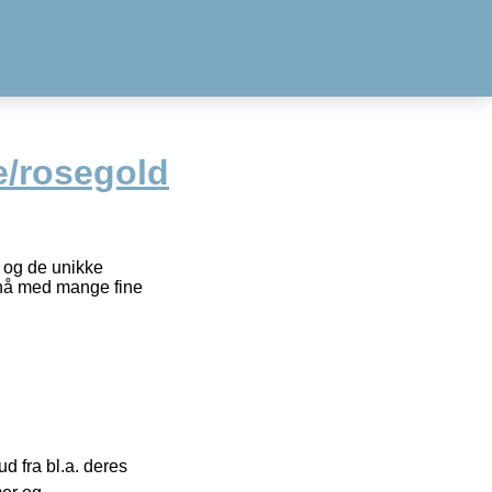
e/rosegold
t og de unikke
opnå med mange fine
 fra bl.a. deres