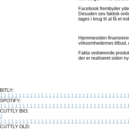
Facebook frembyder yderme
Desuden ses faktisk onlin
tages i brug til at få et i
Hjemmesiden finansieres a
virksomhedernes tilbud, 
Fakta vedrørende produkt
der er realiseret siden n
BITLY:
1
1
1
1
1
1
1
1
1
1
1
1
1
1
1
1
1
1
1
1
1
1
1
1
1
1
1
1
1
1
1
1
1
1
SPOTIFY:
1
1
1
1
1
1
1
1
1
1
1
1
1
1
1
1
1
1
1
1
1
1
1
1
1
1
1
1
1
1
1
1
1
1
CUTTLY BIO:
1
1
1
1
1
1
1
1
1
1
1
1
1
1
1
1
1
1
1
1
1
1
1
1
1
1
1
1
1
1
1
1
1
1
1
CUTTLY OLD: