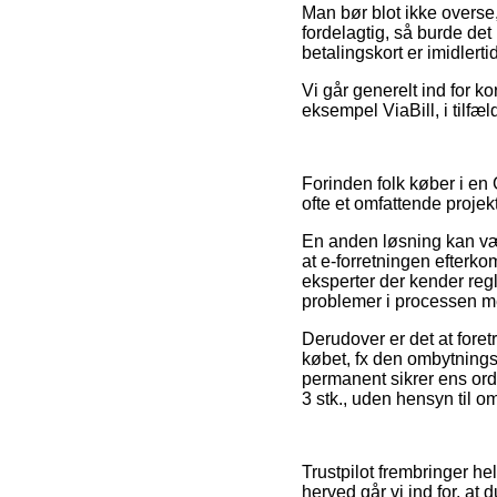
Man bør blot ikke overse, 
fordelagtig, så burde det
betalingskort er imidlert
Vi går generelt ind for ko
eksempel ViaBill, i tilfæ
Forinden folk køber i en
ofte et omfattende projekt
En anden løsning kan vær
at e-forretningen efterk
eksperter der kender regl
problemer i processen me
Derudover er det at for
købet, fx den ombytning
permanent sikrer ens ord
3 stk., uden hensyn til o
Trustpilot frembringer h
herved går vi ind for, at 