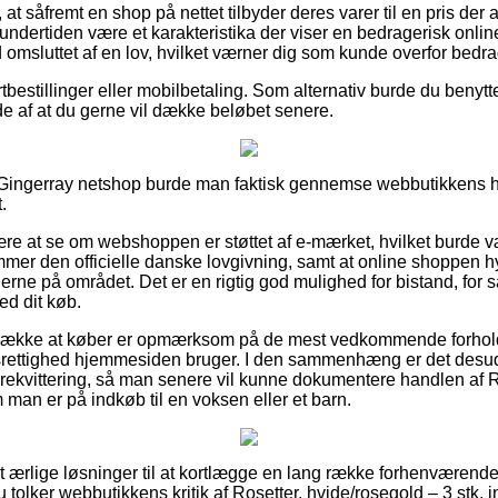
at såfremt en shop på nettet tilbyder deres varer til en pris der a
 undertiden være et karakteristika der viser en bedragerisk onlin
id omsluttet af en lov, hvilket værner dig som kunde overfor bed
rtbestillinger eller mobilbetaling. Som alternativ burde du benytte
lde af at du gerne vil dække beløbet senere.
 Gingerray netshop burde man faktisk gennemse webbutikkens ha
.
e at se om webshoppen er støttet af e-mærket, hvilket burde væ
ommer den officielle danske lovgivning, samt at online shoppen h
erne på området. Det er en rigtig god mulighed for bistand, for så
d dit køb.
etrække at køber er opmærksom på de mest vedkommende forhold
srettighed hjemmesiden bruger. I den sammenhæng er det desu
rekvittering, så man senere vil kunne dokumentere handlen af R
m man er på indkøb til en voksen eller et barn.
elt ærlige løsninger til at kortlægge en lang række forhenværend
du tolker webbutikkens kritik af Rosetter, hvide/rosegold – 3 stk.