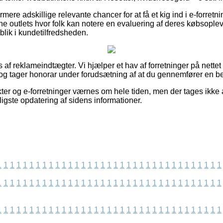
re adskillige relevante chancer for at få et kig ind i e-forret
e outlets hvor folk kan notere en evaluering af deres købsoplev
ndblik i kundetilfredsheden.
f reklameindtægter. Vi hjælper et hav af forretninger på nettet 
og tager honorar under forudsætning af at du gennemfører en bes
er og e-forretninger værnes om hele tiden, men der tages ikke a
yligste opdatering af sidens informationer.
1
1
1
1
1
1
1
1
1
1
1
1
1
1
1
1
1
1
1
1
1
1
1
1
1
1
1
1
1
1
1
1
1
1
1
1
1
1
1
1
1
1
1
1
1
1
1
1
1
1
1
1
1
1
1
1
1
1
1
1
1
1
1
1
1
1
1
1
1
1
1
1
1
1
1
1
1
1
1
1
1
1
1
1
1
1
1
1
1
1
1
1
1
1
1
1
1
1
1
1
1
1
1
1
1