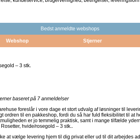
rrelse, kundeservice, brugervenlighed, betingelser, leveringsfor
Bedst anmeldte webshops
Webshop
Stjerner
segold – 3 stk.
jerner baseret på
7
anmeldelser
rehuse foreslår i vore dage et stort udvalg af løsninger til lever
gt ordren til en pakkeshop, fordi du så har fuld fleksibilitet til at
gtmuligheden er jo temmelig praktisk, samt i mange tilfælde yde
Rosetter, hvide/rosegold – 3 stk..
 at vælge levering hjem til dig privat eller ud til dit arbejdes a