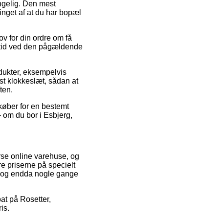
ngelig. Den mest
inget af at du har bopæl
ov for din ordre om få
gstid ved den pågældende
odukter, eksempelvis
ast klokkeslæt, sådan at
ten.
dkøber for en bestemt
– om du bor i Esbjerg,
erse online varehuse, og
e priserne på specielt
t, og endda nogle gange
bat på Rosetter,
is.