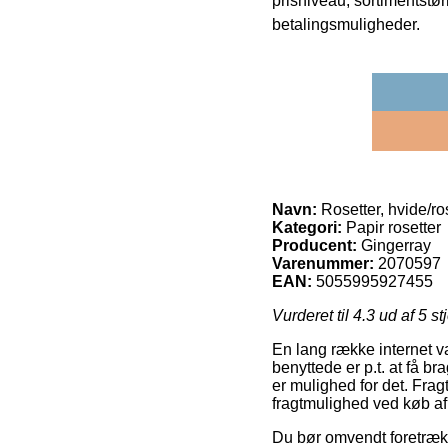
prisniveau, sortimentstø
betalingsmuligheder.
Navn:
Rosetter, hvide/ro
Kategori:
Papir rosetter
Producent:
Gingerray
Varenummer:
2070597
EAN:
5055995927455
Vurderet til
4.3
ud af 5 st
En lang række internet va
benyttede er p.t. at få bra
er mulighed for det. Fra
fragtmulighed ved køb af 
Du bør omvendt foretrække