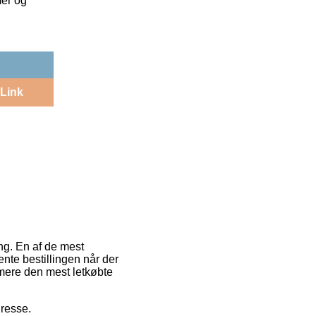
mer og
Link
ing. En af de mest
 hente bestillingen når der
rmere den mest letkøbte
dresse.