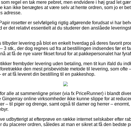
som regel en tak mere pebret, men endvidere i høj grad let gæ
pe kan ikke benægtes at være selv at hente ordren, som jo er bet
s adresse.
apir rosetter er selvfølgelig rigtig afgørende forudsat vi har beh
d er det relativt essentielt at du studerer den anslåede leverin
tilbyder levering på blot en enkelt hverdag på deres favorit pr
– 3 stk., der dog regnes ud fra at bestillingen indsendes før et f
 nå at få de nye varer fikset forud for at pakkepersonalet har fyraf
tikker frembyder levering uden betaling, men tit kun ifald du in
foretrække den mest prisbevidste metode til levering, som ofte 
er at få leveret din bestilling til en pakkeshop.
t for alle at sammenligne priser (via fx PriceRunner) i blandt div
e Gingerray online virksomheder ikke kunne slippe for at reducer
ter – til piger og drenge, samt også til damer og herrer – enorm
byr.
ive udbytterigt at efterprøve en række internet selskaber efter ra
r du placerer ordren, således at man er sikret at få den bedste pr