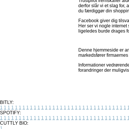
Trustpilot fremskaffer al
derfor slår vi et slag fo
du færdiggør din shoppi
Facebook giver dig tilsva
Her ser vi nogle interne
ligeledes burde drages for
Denne hjemmeside er anno
markedsfører firmaernes t
Informationer vedrørende
forandringer der muligvis
BITLY:
1
1
1
1
1
1
1
1
1
1
1
1
1
1
1
1
1
1
1
1
1
1
1
1
1
1
1
1
1
1
1
1
1
1
SPOTIFY:
1
1
1
1
1
1
1
1
1
1
1
1
1
1
1
1
1
1
1
1
1
1
1
1
1
1
1
1
1
1
1
1
1
1
CUTTLY BIO:
1