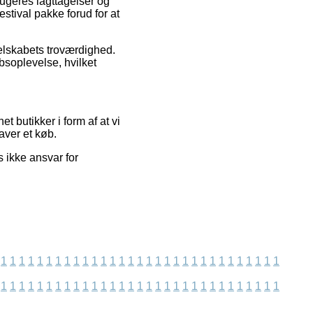
rugeres iagttagelser og
estival pakke forud for at
selskabets troværdighed.
bsoplevelse, hvilket
 butikker i form af at vi
aver et køb.
 ikke ansvar for
1
1
1
1
1
1
1
1
1
1
1
1
1
1
1
1
1
1
1
1
1
1
1
1
1
1
1
1
1
1
1
1
1
1
1
1
1
1
1
1
1
1
1
1
1
1
1
1
1
1
1
1
1
1
1
1
1
1
1
1
1
1