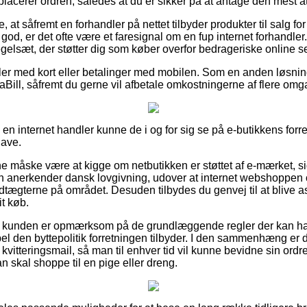
lacerer ordren, således at du er sikker på at antage den mest att
 at såfremt en forhandler på nettet tilbyder produkter til salg fo
d, er det ofte være et faresignal om en fup internet forhandler
 regelsæt, der støtter dig som køber overfor bedrageriske online s
dler med kort eller betalinger med mobilen. Som en anden løsni
aBill, såfremt du gerne vil afbetale omkostningerne af flere om
i en internet handler kunne de i og for sig se på e-butikkens forr
gave.
måske være at kigge om netbutikken er støttet af e-mærket, sid
n anerkender dansk lovgivning, udover at internet webshoppen o
tægterne på området. Desuden tilbydes du genvej til at blive as
t køb.
at kunden er opmærksom på de grundlæggende regler der kan ha
 den byttepolitik forretningen tilbyder. I den sammenhæng er det
kvitteringsmail, så man til enhver tid vil kunne bevidne sin ordr
skal shoppe til en pige eller dreng.