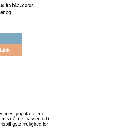
 fra bl.a. deres
mer og
Link
Den mest populære er i
æcis når det passer ind i
isbilligste mulighed for