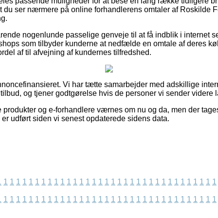
deles passende muligheder for at bese en lang række tidligere b
r, at du ser nærmere på online forhandlerens omtaler af Roskilde F
ng.
rende nogenlunde passelige genveje til at få indblik i internet 
t shops som tilbyder kunderne at nedfælde en omtale af deres kø
del af til afvejning af kundernes tilfredshed.
ncefinansieret. Vi har tætte samarbejder med adskillige internet
ilbud, og tjener godtgørelse hvis de personer vi sender videre l
 produkter og e-forhandlere værnes om nu og da, men der tages
 er udført siden vi senest opdaterede sidens data.
1
1
1
1
1
1
1
1
1
1
1
1
1
1
1
1
1
1
1
1
1
1
1
1
1
1
1
1
1
1
1
1
1
1
1
1
1
1
1
1
1
1
1
1
1
1
1
1
1
1
1
1
1
1
1
1
1
1
1
1
1
1
1
1
1
1
1
1
1
1