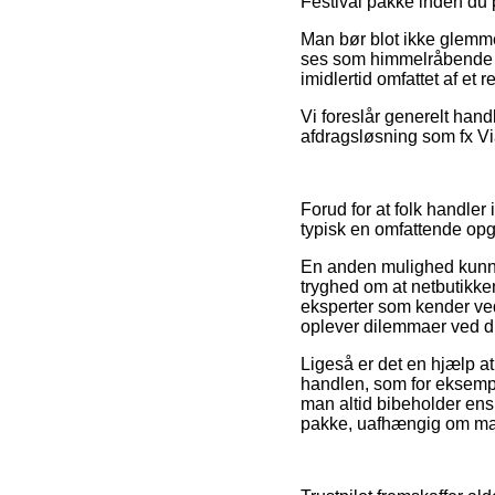
Festival pakke inden du p
Man bør blot ikke glemme,
ses som himmelråbende go
imidlertid omfattet af et
Vi foreslår generelt han
afdragsløsning som fx Vi
Forud for at folk handler 
typisk en omfattende op
En anden mulighed kunne 
tryghed om at netbutikke
eksperter som kender ved
oplever dilemmaer ved di
Ligeså er det en hjælp 
handlen, som for eksempel
man altid bibeholder ens 
pakke, uafhængig om man 