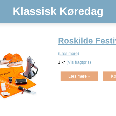
Klassisk Køredag
Roskilde Festi
(Læs mere)
1
kr.
(Vis fragtpris)
Læs mere »
Kø