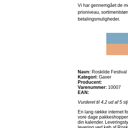
Vi har gennemgået de mes
prisniveau, sortimentstø
betalingsmuligheder.
Navn:
Roskilde Festival
Kategori:
Gaver
Producent:
Varenummer:
10007
EAN:
Vurderet til
4.2
ud af 5 st
En lang række internet fo
vore dage pakkeshoppen, h
din kalender. Leveringsty
levering ved køb af Rosk