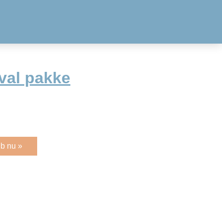
val pakke
b nu »