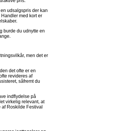
raktive pris.
r en udsalgspris der kan
. Handler med kort er
elskaber.
ng burde du udnytte en
gange.
etningsvilkår, men det er
en det ofte er en
fte revideres af
sisteret, såfremt du
ve indflydelse på
 virkelig relevant, at
e af Roskilde Festival