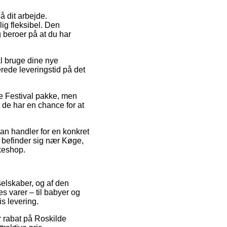
å dit arbejde.
ig fleksibel. Den
g beroer på at du har
l bruge dine nye
rede leveringstid på det
de Festival pakke, men
t de har en chance for at
man handler for en konkret
u befinder sig nær Køge,
kkeshop.
 selskaber, og af den
es varer – til babyer og
s levering.
er rabat på Roskilde