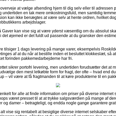
rveje at vælge afsending hjem til dig selv eller til adressen p
g undertiden en tak mere omkostningsfuld, men samtidig temmel
rsion kan ikke benægtes at være selv at hente ordren, hvilket do
webbutikkens arbejdslager.
Gaver kan vise sig at være yderst væsentlig om du absolut ska
 det øjemed er det fuldt ud passende at du gransker den estime
ere tilsiger 1 dags levering på mange varer, eksempelvis Roskil
inges af at du når at bestille inden et besluttet klokkeslæt, så a
ket forinden pakkemedarbejderne har fri.
ettet sikrer portofri levering, men undertiden forudsætter det at 
udvælge den mest letkøbte form for fragt, der ofte – hvad end d
up – vil være at få fragtmanden til at køre produkterne til en pa
enkelt for alle at finde information om priser på diverse internet
-shops været presset til at at trykke salgsværdien på mange af der
rer og damer – betragteligt, og endda nogle gange garantere grati
alt vise sig rentabelt at besigtige diverse internet selskaber eft