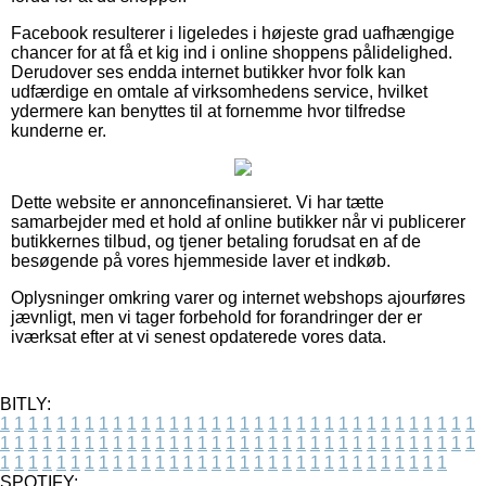
Facebook resulterer i ligeledes i højeste grad uafhængige
chancer for at få et kig ind i online shoppens pålidelighed.
Derudover ses endda internet butikker hvor folk kan
udfærdige en omtale af virksomhedens service, hvilket
ydermere kan benyttes til at fornemme hvor tilfredse
kunderne er.
Dette website er annoncefinansieret. Vi har tætte
samarbejder med et hold af online butikker når vi publicerer
butikkernes tilbud, og tjener betaling forudsat en af de
besøgende på vores hjemmeside laver et indkøb.
Oplysninger omkring varer og internet webshops ajourføres
jævnligt, men vi tager forbehold for forandringer der er
iværksat efter at vi senest opdaterede vores data.
BITLY:
1
1
1
1
1
1
1
1
1
1
1
1
1
1
1
1
1
1
1
1
1
1
1
1
1
1
1
1
1
1
1
1
1
1
1
1
1
1
1
1
1
1
1
1
1
1
1
1
1
1
1
1
1
1
1
1
1
1
1
1
1
1
1
1
1
1
1
1
1
1
1
1
1
1
1
1
1
1
1
1
1
1
1
1
1
1
1
1
1
1
1
1
1
1
1
1
1
1
1
1
SPOTIFY: