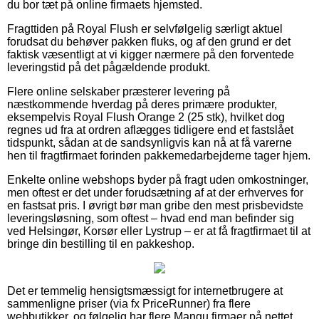
du bor tæt på online firmaets hjemsted.
Fragttiden på Royal Flush er selvfølgelig særligt aktuel
forudsat du behøver pakken fluks, og af den grund er det
faktisk væsentligt at vi kigger nærmere på den forventede
leveringstid på det pågældende produkt.
Flere online selskaber præsterer levering på
næstkommende hverdag på deres primære produkter,
eksempelvis Royal Flush Orange 2 (25 stk), hvilket dog
regnes ud fra at ordren aflægges tidligere end et fastslået
tidspunkt, sådan at de sandsynligvis kan nå at få varerne
hen til fragtfirmaet forinden pakkemedarbejderne tager hjem.
Enkelte online webshops byder på fragt uden omkostninger,
men oftest er det under forudsætning af at der erhverves for
en fastsat pris. I øvrigt bør man gribe den mest prisbevidste
leveringsløsning, som oftest – hvad end man befinder sig
ved Helsingør, Korsør eller Lystrup – er at få fragtfirmaet til at
bringe din bestilling til en pakkeshop.
Det er temmelig hensigtsmæssigt for internetbrugere at
sammenligne priser (via fx PriceRunner) fra flere
webbutikker, og følgelig har flere Mangu firmaer på nettet