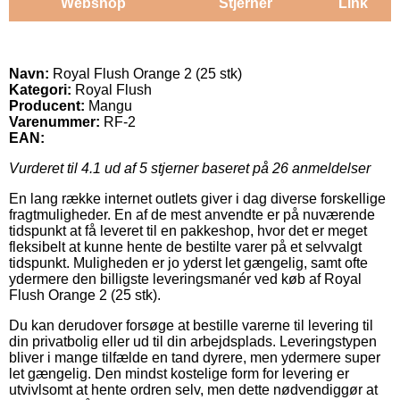
Webshop
Stjerner
Link
Navn:
Royal Flush Orange 2 (25 stk)
Kategori:
Royal Flush
Producent:
Mangu
Varenummer:
RF-2
EAN:
Vurderet til
4.1
ud af 5 stjerner baseret på
26
anmeldelser
En lang række internet outlets giver i dag diverse forskellige
fragtmuligheder. En af de mest anvendte er på nuværende
tidspunkt at få leveret til en pakkeshop, hvor det er meget
fleksibelt at kunne hente de bestilte varer på et selvvalgt
tidspunkt. Muligheden er jo yderst let gængelig, samt ofte
ydermere den billigste leveringsmanér ved køb af Royal
Flush Orange 2 (25 stk).
Du kan derudover forsøge at bestille varerne til levering til
din privatbolig eller ud til din arbejdsplads. Leveringstypen
bliver i mange tilfælde en tand dyrere, men ydermere super
let gængelig. Den mindst kostelige form for levering er
utvivlsomt at hente ordren selv, men dette nødvendiggør at