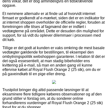
dens vilkår, det er dog almindeligvis en tidskrævende
opgave.
Et nemmere alternativ er at finde ud af hvorvidt internet
firmaet er godkendt af e-mærket, siden det er en indikator for
at internet shoppen overholder de officielle regler, foruden at
forretningen ofte tilses af fagmænd der er indført i
vedtægterne på området. Dette er desuden din mulighed for
support, for så vidt du oplever dilemmaer i processen med
dit køb.
Tillige er det godt at kunden er vaks omkring de mest basale
vedtægter gældende for bestillingen, til eksempel den
ombytningspolitik webshoppen garanterer. I relation til det er
det også essesentielt, at man stadig bibeholder ens
kvittering på e-mail, så man en anden gang vil kunne
eftervise købet af Royal Flush Orange 2 (25 stk), om du er
på gaveindkøb til en pige eller dreng.
Trustpilot bringer dig altid passende løsninger til at
eksaminere flere tidligere køberes observationer og af den
grund stiller vi forslag om, at du sonderer online
forhandlerens vurderinger af Royal Flush Orange 2 (25 stk)
forud for at du shopper.