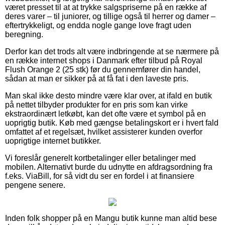
været presset til at at trykke salgspriserne på en række af
deres varer – til juniorer, og tillige også til herrer og damer –
eftertrykkeligt, og endda nogle gange love fragt uden
beregning.
Derfor kan det trods alt være indbringende at se nærmere på
en række internet shops i Danmark efter tilbud på Royal
Flush Orange 2 (25 stk) før du gennemfører din handel,
sådan at man er sikker på at få fat i den laveste pris.
Man skal ikke desto mindre være klar over, at ifald en butik
på nettet tilbyder produkter for en pris som kan virke
ekstraordinært letkøbt, kan det ofte være et symbol på en
uoprigtig butik. Køb med gængse betalingskort er i hvert fald
omfattet af et regelsæt, hvilket assisterer kunden overfor
uoprigtige internet butikker.
Vi foreslår generelt kortbetalinger eller betalinger med
mobilen. Alternativt burde du udnytte en afdragsordning fra
f.eks. ViaBill, for så vidt du ser en fordel i at finansiere
pengene senere.
Inden folk shopper på en Mangu butik kunne man altid bese