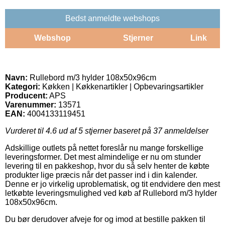
Bedst anmeldte webshops
Webshop
Stjerner
Link
Navn:
Rullebord m/3 hylder 108x50x96cm
Kategori:
Køkken | Køkkenartikler | Opbevaringsartikler
Producent:
APS
Varenummer:
13571
EAN:
4004133119451
Vurderet til
4.6
ud af 5 stjerner baseret på
37
anmeldelser
Adskillige outlets på nettet foreslår nu mange forskellige
leveringsformer. Det mest almindelige er nu om stunder
levering til en pakkeshop, hvor du så selv henter de købte
produkter lige præcis når det passer ind i din kalender.
Denne er jo virkelig uproblematisk, og tit endvidere den mest
letkøbte leveringsmulighed ved køb af Rullebord m/3 hylder
108x50x96cm.
Du bør derudover afveje for og imod at bestille pakken til