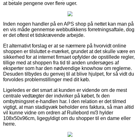
at betale pengene over flere uger.
Inden nogen handler på en APS shop på nettet kan man på
en vis måde gennemse webbutikkens forretningsaftale, dog
er det oftest et tidskrævende arbejde.
Et alternativt forslag er at se nærmere på hvorvidt online
shoppen er tilsluttet e-mærket, grundet at det skulle være en
sikkerhed for at internet firmaet opfylder de opstillede regler,
tillige med at shoppen fra tid til anden undersøges af
eksperter som har den nødvendige knowhow om reglerne.
Desuden tilbydes du genvej til at blive hjulpet, for så vidt du
forvoldes problemstillinger med dit køb.
Ligeledes er det smart at kunden er vidende om de mest
centrale vedtægter der indvirker på købet, fx den
ombytningsret e-handlen har. I den relation er det tilmed
vigtigt, at man stadigvæk beholder ens faktura, så man altid
vil kunne vidne om ordren af Rullebord m/3 hylder
108x50x96cm, ligegyldigt om du shopper til en dame eller
herre.