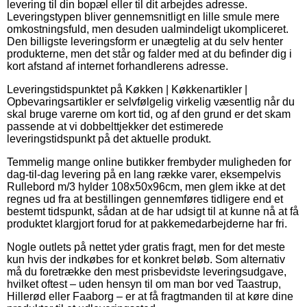
levering til din bopæl eller til dit arbejdes adresse.
Leveringstypen bliver gennemsnitligt en lille smule mere
omkostningsfuld, men desuden ualmindeligt ukompliceret.
Den billigste leveringsform er unægtelig at du selv henter
produkterne, men det står og falder med at du befinder dig i
kort afstand af internet forhandlerens adresse.
Leveringstidspunktet på Køkken | Køkkenartikler |
Opbevaringsartikler er selvfølgelig virkelig væsentlig når du
skal bruge varerne om kort tid, og af den grund er det skam
passende at vi dobbelttjekker det estimerede
leveringstidspunkt på det aktuelle produkt.
Temmelig mange online butikker frembyder muligheden for
dag-til-dag levering på en lang række varer, eksempelvis
Rullebord m/3 hylder 108x50x96cm, men glem ikke at det
regnes ud fra at bestillingen gennemføres tidligere end et
bestemt tidspunkt, sådan at de har udsigt til at kunne nå at få
produktet klargjort forud for at pakkemedarbejderne har fri.
Nogle outlets på nettet yder gratis fragt, men for det meste
kun hvis der indkøbes for et konkret beløb. Som alternativ
må du foretrække den mest prisbevidste leveringsudgave,
hvilket oftest – uden hensyn til om man bor ved Taastrup,
Hillerød eller Faaborg – er at få fragtmanden til at køre dine