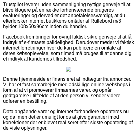
Trustpilot leverer uden sammenligning nyttige genveje til at
blive klogere på en række forhenværende brugeres
evalueringer og derved er det anbefalelsesværdigt, at du
efterforsker internet butikkens omtaler af Rullebord m/3
hylder 108x50x96cm inden du handler.
Facebook frembringer for øvrigt faktisk sikre genveje til at få
indtryk af e-firmaets pålidelighed. Derudover møder vi faktisk
internet forretninger hvor du kan publicere en omtale af
deres købsoplevelse, som tilmed må bruges til at danne dig
et indtryk af kundernes tilfredshed.
Denne hjemmeside er finansieret af indtægter fra annoncer.
Vi har et fast samarbejde med adskillige online webshops i
form af at vi promoverer firmaernes varer, og opnår
godtgørelse i tilfælde af at den person vi sender videre
udfører en bestilling.
Data angående varer og internet forhandlere opdateres nu
og da, men det er umuligt for os at give garantier imod
korrektioner der er blevet realiseret efter sidste opdatering af
de viste oplysninger.