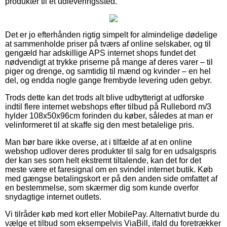
produkter til et udleveringssted.
Det er jo efterhånden rigtig simpelt for almindelige dødelige
at sammenholde priser på tværs af online selskaber, og til
gengæld har adskillige APS internet shops fundet det
nødvendigt at trykke priserne på mange af deres varer – til
piger og drenge, og samtidig til mænd og kvinder – en hel
del, og endda nogle gange frembyde levering uden gebyr.
Trods dette kan det trods alt blive udbytterigt at udforske
indtil flere internet webshops efter tilbud på Rullebord m/3
hylder 108x50x96cm forinden du køber, således at man er
velinformeret til at skaffe sig den mest betalelige pris.
Man bør bare ikke overse, at i tilfælde af at en online
webshop udlover deres produkter til salg for en udsalgspris
der kan ses som helt ekstremt tiltalende, kan det for det
meste være et faresignal om en svindel internet butik. Køb
med gængse betalingskort er på den anden side omfattet af
en bestemmelse, som skærmer dig som kunde overfor
snydagtige internet outlets.
Vi tilråder køb med kort eller MobilePay. Alternativt burde du
vælge et tilbud som eksempelvis ViaBill, ifald du foretrækker