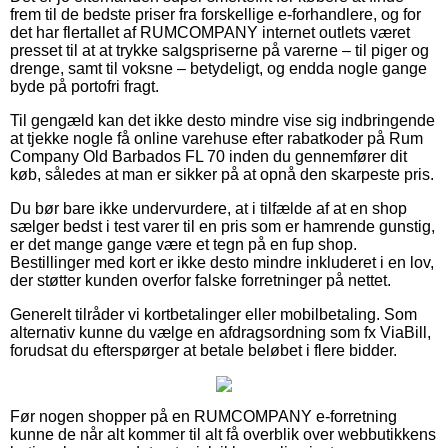
frem til de bedste priser fra forskellige e-forhandlere, og for
det har flertallet af RUMCOMPANY internet outlets været
presset til at at trykke salgspriserne på varerne – til piger og
drenge, samt til voksne – betydeligt, og endda nogle gange
byde på portofri fragt.
Til gengæld kan det ikke desto mindre vise sig indbringende
at tjekke nogle få online varehuse efter rabatkoder på Rum
Company Old Barbados FL 70 inden du gennemfører dit
køb, således at man er sikker på at opnå den skarpeste pris.
Du bør bare ikke undervurdere, at i tilfælde af at en shop
sælger bedst i test varer til en pris som er hamrende gunstig,
er det mange gange være et tegn på en fup shop.
Bestillinger med kort er ikke desto mindre inkluderet i en lov,
der støtter kunden overfor falske forretninger på nettet.
Generelt tilråder vi kortbetalinger eller mobilbetaling. Som
alternativ kunne du vælge en afdragsordning som fx ViaBill,
forudsat du efterspørger at betale beløbet i flere bidder.
Før nogen shopper på en RUMCOMPANY e-forretning
kunne de når alt kommer til alt få overblik over webbutikkens