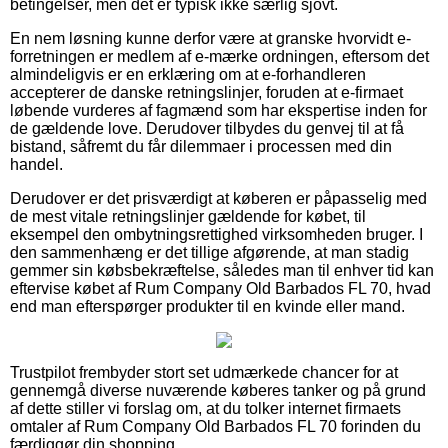
betingelser, men det er typisk ikke særlig sjovt.
En nem løsning kunne derfor være at granske hvorvidt e-
forretningen er medlem af e-mærke ordningen, eftersom det
almindeligvis er en erklæring om at e-forhandleren
accepterer de danske retningslinjer, foruden at e-firmaet
løbende vurderes af fagmænd som har ekspertise inden for
de gældende love. Derudover tilbydes du genvej til at få
bistand, såfremt du får dilemmaer i processen med din
handel.
Derudover er det prisværdigt at køberen er påpasselig med
de mest vitale retningslinjer gældende for købet, til
eksempel den ombytningsrettighed virksomheden bruger. I
den sammenhæng er det tillige afgørende, at man stadig
gemmer sin købsbekræftelse, således man til enhver tid kan
eftervise købet af Rum Company Old Barbados FL 70, hvad
end man efterspørger produkter til en kvinde eller mand.
Trustpilot frembyder stort set udmærkede chancer for at
gennemgå diverse nuværende køberes tanker og på grund
af dette stiller vi forslag om, at du tolker internet firmaets
omtaler af Rum Company Old Barbados FL 70 forinden du
færdiggør din shopping.