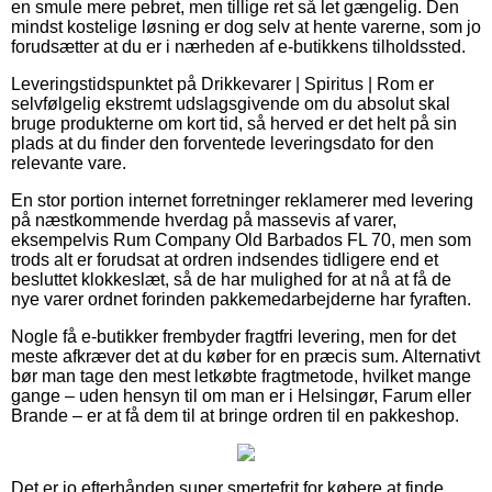
en smule mere pebret, men tillige ret så let gængelig. Den
mindst kostelige løsning er dog selv at hente varerne, som jo
forudsætter at du er i nærheden af e-butikkens tilholdssted.
Leveringstidspunktet på Drikkevarer | Spiritus | Rom er
selvfølgelig ekstremt udslagsgivende om du absolut skal
bruge produkterne om kort tid, så herved er det helt på sin
plads at du finder den forventede leveringsdato for den
relevante vare.
En stor portion internet forretninger reklamerer med levering
på næstkommende hverdag på massevis af varer,
eksempelvis Rum Company Old Barbados FL 70, men som
trods alt er forudsat at ordren indsendes tidligere end et
besluttet klokkeslæt, så de har mulighed for at nå at få de
nye varer ordnet forinden pakkemedarbejderne har fyraften.
Nogle få e-butikker frembyder fragtfri levering, men for det
meste afkræver det at du køber for en præcis sum. Alternativt
bør man tage den mest letkøbte fragtmetode, hvilket mange
gange – uden hensyn til om man er i Helsingør, Farum eller
Brande – er at få dem til at bringe ordren til en pakkeshop.
Det er jo efterhånden super smertefrit for købere at finde