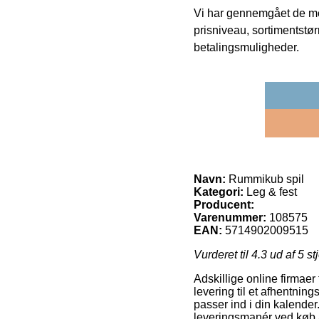
Vi har gennemgået de mes
prisniveau, sortimentstø
betalingsmuligheder.
Navn:
Rummikub spil
Kategori:
Leg & fest
Producent:
Varenummer:
108575
EAN:
5714902009515
Vurderet til
4.3
ud af 5 st
Adskillige online firmaer 
levering til et afhentni
passer ind i din kalende
leveringsmanér ved køb 