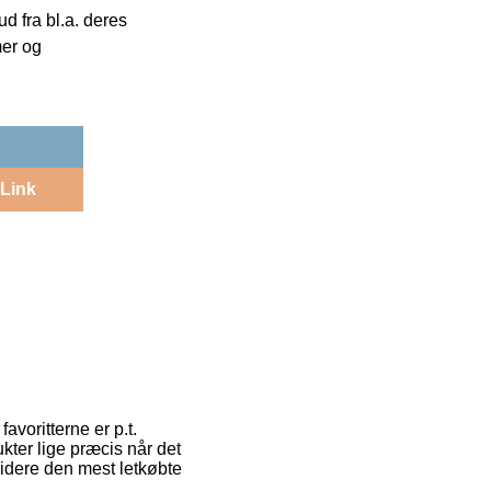
 fra bl.a. deres
mer og
Link
avoritterne er p.t.
kter lige præcis når det
idere den mest letkøbte