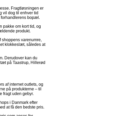
resse. Fragtløsningen er
 vil dog til enhver tid
ne forhandlerens bopæl.
n pakke om kort tid, og
gældende produkt.
f shoppens varenumre,
et klokkeslæt, således at
sum. Derudover kan du
tæt på Taastrup, Hillerød
s af internet outlets, og
rne på produkterne – til
e fragt uden gebyr.
shops i Danmark efter
ed at få den bedste pris.
spris som anses for