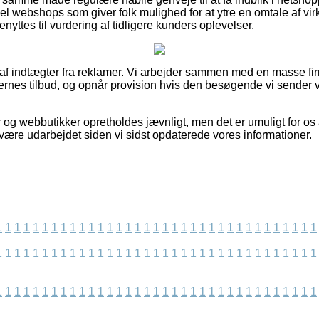
l webshops som giver folk mulighed for at ytre en omtale af vi
nyttes til vurdering af tidligere kunders oplevelser.
 af indtægter fra reklamer. Vi arbejder sammen med en masse firm
gernes tilbud, og opnår provision hvis den besøgende vi sender v
 og webbutikker opretholdes jævnligt, men det er umuligt for os 
 være udarbejdet siden vi sidst opdaterede vores informationer.
1
1
1
1
1
1
1
1
1
1
1
1
1
1
1
1
1
1
1
1
1
1
1
1
1
1
1
1
1
1
1
1
1
1
1
1
1
1
1
1
1
1
1
1
1
1
1
1
1
1
1
1
1
1
1
1
1
1
1
1
1
1
1
1
1
1
1
1
1
1
1
1
1
1
1
1
1
1
1
1
1
1
1
1
1
1
1
1
1
1
1
1
1
1
1
1
1
1
1
1
1
1
1
1
1