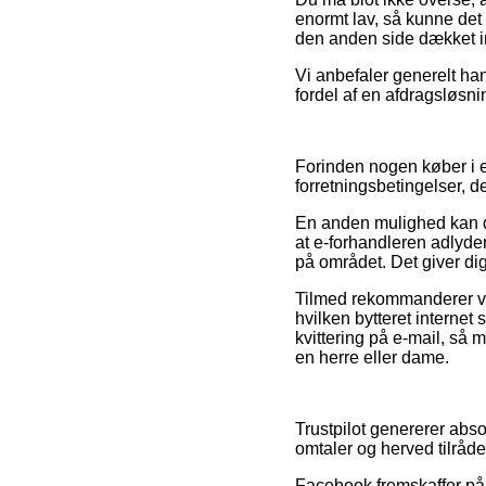
enormt lav, så kunne det 
den anden side dækket in
Vi anbefaler generelt ha
fordel af en afdragsløsni
Forinden nogen køber i 
forretningsbetingelser, 
En anden mulighed kan de
at e-forhandleren adlyder
på området. Det giver di
Tilmed rekommanderer vi 
hvilken bytteret interne
kvittering på e-mail, så 
en herre eller dame.
Trustpilot genererer abs
omtaler og herved tilråde
Facebook fremskaffer på 