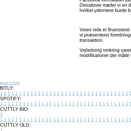
Derudover møder vi en de
hvilket ydermere burde be
Vores side er finansieret
vi præsenterer forretnin
transaktion.
Vejledning omkring varer
modifikationer der måtte
reacr.com
BITLY:
1
1
1
1
1
1
1
1
1
1
1
1
1
1
1
1
1
1
1
1
1
1
1
1
1
1
1
1
1
1
1
1
1
1
SPOTIFY:
1
1
1
1
1
1
1
1
1
1
1
1
1
1
1
1
1
1
1
1
1
1
1
1
1
1
1
1
1
1
1
1
1
1
CUTTLY BIO:
1
1
1
1
1
1
1
1
1
1
1
1
1
1
1
1
1
1
1
1
1
1
1
1
1
1
1
1
1
1
1
1
1
1
1
CUTTLY OLD:
1