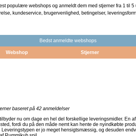
t populære webshops og anmeldt dem med stjerner fra 1 til 5 ud
rrelse, kundeservice, brugervenlighed, betingelser, leveringsfor
Bedst anmeldte webshops
Webshop
Stjerner
jerner baseret på
42
anmeldelser
tilbyder nu om dage en hel del forskellige leveringsmidler. En af f
ngssted, fordi du på den måde nemt kan hente de nyindkøbte produ
r. Leveringstypen er jo meget hensigtsmæssig, og desuden endv
af Rummikub spil.