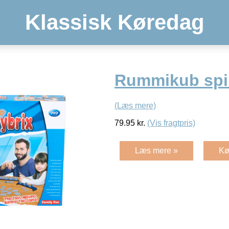
Klassisk Køredag
Rummikub spi
(Læs mere)
79.95
kr.
(Vis fragtpris)
Læs mere »
Kø