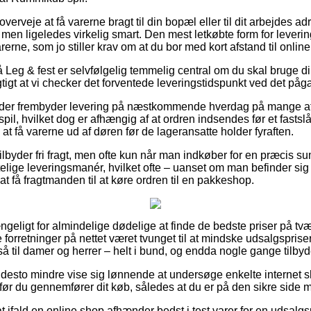
veje at få varerne bragt til din bopæl eller til dit arbejdes ad
 men ligeledes virkelig smart. Den mest letkøbte form for levering
rerne, som jo stiller krav om at du bor med kort afstand til onli
Leg & fest er selvfølgelig temmelig central om du skal bruge di
gtigt at vi checker det forventede leveringstidspunkt ved det på
der frembyder levering på næstkommende hverdag på mange a
l, hvilket dog er afhængig af at ordren indsendes før et fastslå
 at få varerne ud af døren før de lageransatte holder fyraften.
ilbyder fri fragt, men ofte kun når man indkøber for en præcis 
elige leveringsmanér, hvilket ofte – uanset om man befinder sig 
 at få fragtmanden til at køre ordren til en pakkeshop.
ngeligt for almindelige dødelige at finde de bedste priser på tvær
e forretninger på nettet været tvunget til at mindske udsalgsprise
å til damer og herrer – helt i bund, og endda nogle gange tilbyd
 desto mindre vise sig lønnende at undersøge enkelte internet 
ør du gennemfører dit køb, således at du er på den sikre side m
t ifald en online shop afhænder bedst i test varer for en udsalg