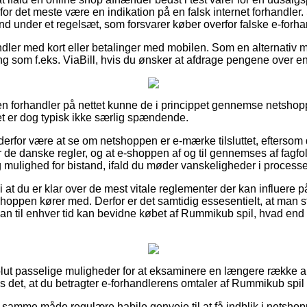
for det meste være en indikation på en falsk internet forhandler
d under et regelsæt, som forsvarer køber overfor falske e-forha
ndler med kort eller betalinger med mobilen. Som en alternativ 
ng som f.eks. ViaBill, hvis du ønsker at afdrage pengene over e
en forhandler på nettet kunne de i princippet gennemse netsho
det er dog typisk ikke særlig spændende.
rfor være at se om netshoppen er e-mærke tilsluttet, eftersom d
 de danske regler, og at e-shoppen af og til gennemses af fagfol
g mulighed for bistand, ifald du møder vanskeligheder i proces
at du er klar over de mest vitale reglementer der kan influere p
t shoppen kører med. Derfor er det samtidig essesentielt, at man
man til enhver tid kan bevidne købet af Rummikub spil, hvad end 
olut passelige muligheder for at eksaminere en længere række a
s det, at du betragter e-forhandlerens omtaler af Rummikub spil
samme måde regulære habile genveje til at få indblik i netshop