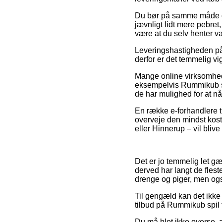
Du bør på samme måde over
jævnligt lidt mere pebret,
være at du selv henter va
Leveringshastigheden på 
derfor er det temmelig vi
Mange online virksomhe
eksempelvis Rummikub spi
de har mulighed for at nå
En række e-forhandlere t
overveje den mindst kost
eller Hinnerup – vil blive
Det er jo temmelig let gæ
derved har langt de flest
drenge og piger, men ogs
Til gengæld kan det ikke
tilbud på Rummikub spil f
Du må blot ikke overse, a