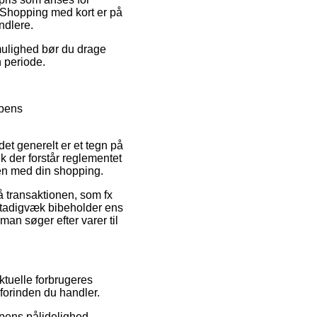
. Shopping med kort er på
ndlere.
mulighed bør du drage
n periode.
ppens
et generelt er et tegn på
k der forstår reglementet
sen med din shopping.
å transaktionen, som fx
 stadigvæk bibeholder ens
man søger efter varer til
ktuelle forbrugeres
 forinden du handler.
pens pålidelighed.