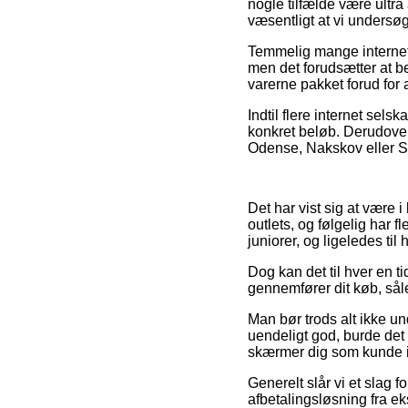
nogle tilfælde være ultra
væsentligt at vi undersø
Temmelig mange internet 
men det forudsætter at bes
varerne pakket forud for 
Indtil flere internet sels
konkret beløb. Derudover 
Odense, Nakskov eller Sve
Det har vist sig at være i
outlets, og følgelig har f
juniorer, og ligeledes ti
Dog kan det til hver en t
gennemfører dit køb, såled
Man bør trods alt ikke un
uendeligt god, burde det 
skærmer dig som kunde i
Generelt slår vi et slag
afbetalingsløsning fra e