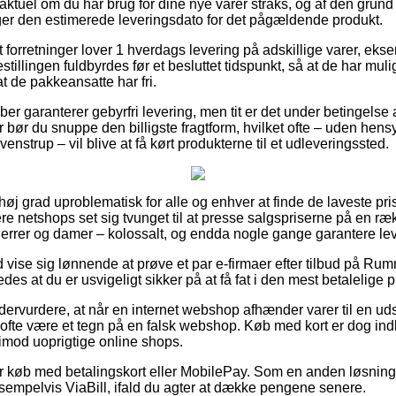
 aktuel om du har brug for dine nye varer straks, og af den grund 
ger den estimerede leveringsdato for det pågældende produkt.
forretninger lover 1 hverdags levering på adskillige varer, eks
tillingen fuldbyrdes før et besluttet tidspunkt, så at de har mulig
at de pakkeansatte har fri.
kaber garanterer gebyrfri levering, men tit er det under betingelse 
bør du snuppe den billigste fragtform, hvilket ofte – uden hens
nstrup – vil blive at få kørt produkterne til et udleveringssted.
 høj grad uproblematisk for alle og enhver at finde de laveste pris
lere netshops set sig tvunget til at presse salgspriserne på en ræk
l herrer og damer – kolossalt, og endda nogle gange garantere le
id vise sig lønnende at prøve et par e-firmaer efter tilbud på Ru
es at du er usvigeligt sikker på at få fat i den mest betalelige pr
dervurdere, at når en internet webshop afhænder varer til en ud
ofte være et tegn på en falsk webshop. Køb med kort er dog indbe
mod uoprigtige online shops.
 for køb med betalingskort eller MobilePay. Som en anden løsnin
ksempelvis ViaBill, ifald du agter at dække pengene senere.