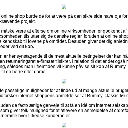
nline shop burde de for at være på den sikre side have øje for 
dskrævende projekt.
e måske være at efterse om online virksomheden er godkendt af e
rksomheden tilslutter sig de danske regler, foruden at online sh
kendskab til lovene på området. Desuden giver det dig anledning
eder ved dit køb.
man er hensynstagende til de mest aktuelle betingelser der kan h
n returneringsret e-firmaet tilsikrer. I relation til det er det også 
ng, således man i fremtiden vil kunne påvise sit køb af Rummy, 
til en herre eller dame.
ogle passelige muligheder for at finde ud af mange aktuelle bru
 udforsker internet shoppens anmeldelser af Rummy, classic før d
en de facto ærlige genveje til at få en idé om internet selska
 som giver folk mulighed for at aflevere en anmeldelse af ordre
 fornemme hvor tilfredse kunderne er.