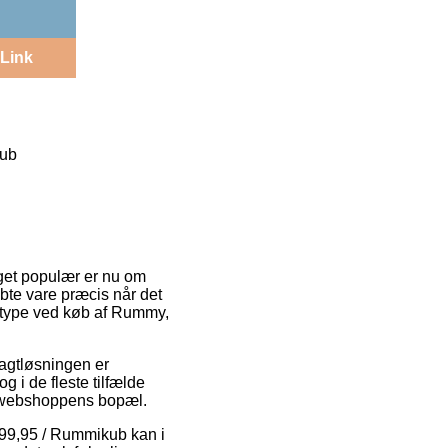
Link
kub
eget populær er nu om
købte vare præcis når det
gttype ved køb af Rummy,
Fragtløsningen er
g i de fleste tilfælde
ne webshoppens bopæl.
 199,95 / Rummikub kan i