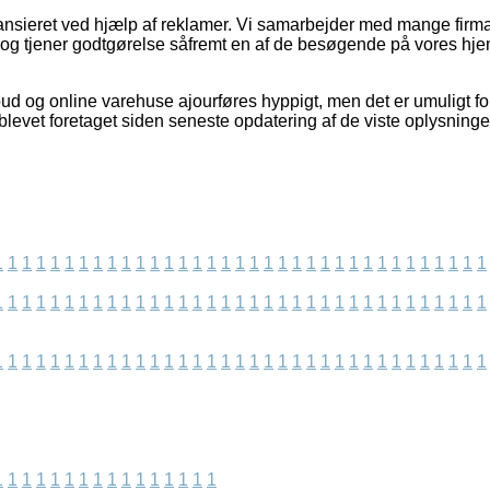
nsieret ved hjælp af reklamer. Vi samarbejder med mange firmaer
, og tjener godtgørelse såfremt en af de besøgende på vores h
d og online varehuse ajourføres hyppigt, men det er umuligt for
blevet foretaget siden seneste opdatering af de viste oplysninge
1
1
1
1
1
1
1
1
1
1
1
1
1
1
1
1
1
1
1
1
1
1
1
1
1
1
1
1
1
1
1
1
1
1
1
1
1
1
1
1
1
1
1
1
1
1
1
1
1
1
1
1
1
1
1
1
1
1
1
1
1
1
1
1
1
1
1
1
1
1
1
1
1
1
1
1
1
1
1
1
1
1
1
1
1
1
1
1
1
1
1
1
1
1
1
1
1
1
1
1
1
1
1
1
1
1
1
1
1
1
1
1
1
1
1
1
1
1
1
1
1