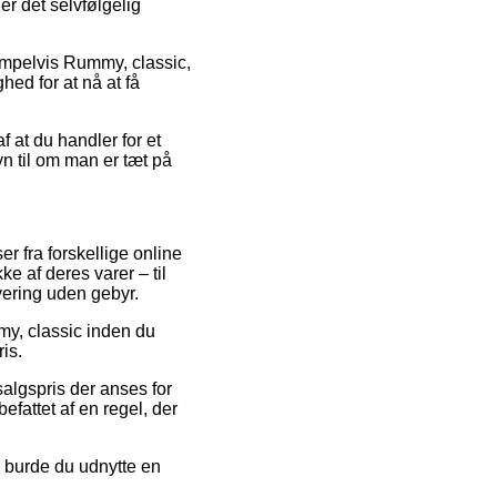
er det selvfølgelig
empelvis Rummy, classic,
hed for at nå at få
af at du handler for et
yn til om man er tæt på
er fra forskellige online
ke af deres varer – til
vering uden gebyr.
mmy, classic inden du
is.
salgspris der anses for
fattet af en regel, der
g burde du udnytte en