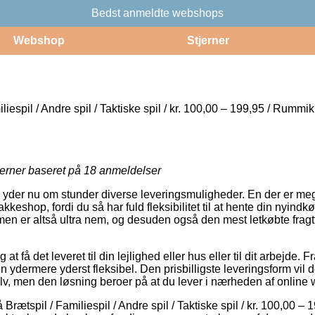
Bedst anmeldte webshops
Webshop
Stjerner
liespil / Andre spil / Taktiske spil / kr. 100,00 – 199,95 / Rummi
jerner baseret på
18
anmeldelser
s yder nu om stunder diverse leveringsmuligheder. En der er m
pakkeshop, fordi du så har fuld fleksibilitet til at hente din nyind
men er altså ultra nem, og desuden også den mest letkøbte fra
t få det leveret til din lejlighed eller hus eller til dit arbejde. 
n ydermere yderst fleksibel. Den prisbilligste leveringsform vil do
elv, men den løsning beroer på at du lever i nærheden af onli
rætspil / Familiespil / Andre spil / Taktiske spil / kr. 100,00 –