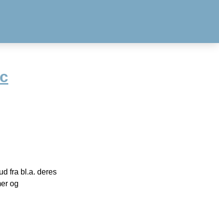
c
 fra bl.a. deres
mer og