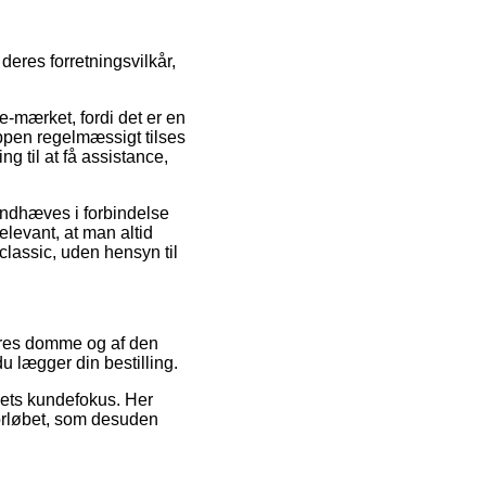
deres forretningsvilkår,
-mærket, fordi det er en
oppen regelmæssigt tilses
 til at få assistance,
åndhæves i forbindelse
relevant, at man altid
classic, uden hensyn til
geres domme og af den
u lægger din bestilling.
bets kundefokus. Her
forløbet, som desuden