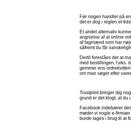
Før nogen handler på en o
det er dog i reglen et ti
Et andet alternativ kunn
angivelse af at online vi
af fagmænd som har nøje 
såfremt du får vanskeligh
Dertil foreslåes det at 
med bestillingen, f.eks. de
gemmer ens ordrekvitteri
om man søger efter varer 
Trustpilot bringer dig n
grund er det klogt, at du
Facebook indebærer desud
møder vi nogle e-firmaer
burde tages i brug til at