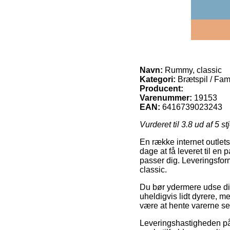
Navn:
Rummy, classic
Kategori:
Brætspil / Fami
Producent:
Varenummer:
19153
EAN:
6416739023243
Vurderet til
3.8
ud af 5 st
En række internet outlet
dage at få leveret til en 
passer dig. Leveringsfor
classic.
Du bør ydermere udse dig a
uheldigvis lidt dyrere, me
være at hente varerne s
Leveringshastigheden på B