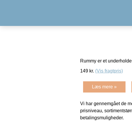
Rummy er et underholdend
149
kr.
(Vis fragtpris)
Læs mere »
Vi har gennemgået de mes
prisniveau, sortimentstø
betalingsmuligheder.