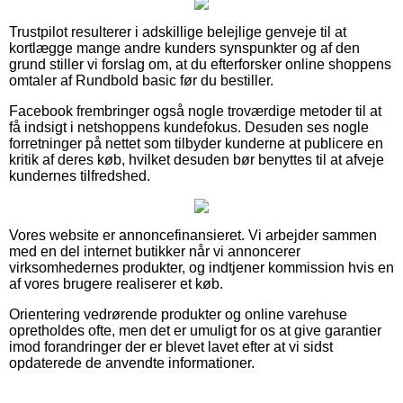
Trustpilot resulterer i adskillige belejlige genveje til at
kortlægge mange andre kunders synspunkter og af den
grund stiller vi forslag om, at du efterforsker online shoppens
omtaler af Rundbold basic før du bestiller.
Facebook frembringer også nogle troværdige metoder til at
få indsigt i netshoppens kundefokus. Desuden ses nogle
forretninger på nettet som tilbyder kunderne at publicere en
kritik af deres køb, hvilket desuden bør benyttes til at afveje
kundernes tilfredshed.
Vores website er annoncefinansieret. Vi arbejder sammen
med en del internet butikker når vi annoncerer
virksomhedernes produkter, og indtjener kommission hvis en
af vores brugere realiserer et køb.
Orientering vedrørende produkter og online varehuse
opretholdes ofte, men det er umuligt for os at give garantier
imod forandringer der er blevet lavet efter at vi sidst
opdaterede de anvendte informationer.