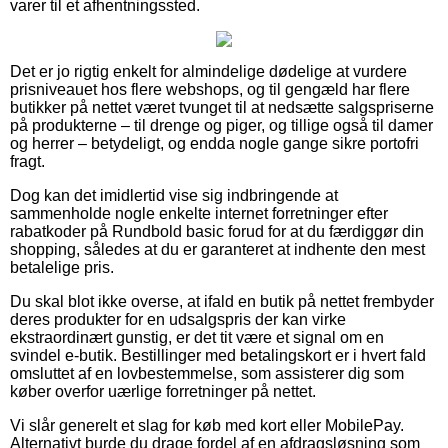
varer til et afhentningssted.
Det er jo rigtig enkelt for almindelige dødelige at vurdere
prisniveauet hos flere webshops, og til gengæld har flere
butikker på nettet været tvunget til at nedsætte salgspriserne
på produkterne – til drenge og piger, og tillige også til damer
og herrer – betydeligt, og endda nogle gange sikre portofri
fragt.
Dog kan det imidlertid vise sig indbringende at
sammenholde nogle enkelte internet forretninger efter
rabatkoder på Rundbold basic forud for at du færdiggør din
shopping, således at du er garanteret at indhente den mest
betalelige pris.
Du skal blot ikke overse, at ifald en butik på nettet frembyder
deres produkter for en udsalgspris der kan virke
ekstraordinært gunstig, er det tit være et signal om en
svindel e-butik. Bestillinger med betalingskort er i hvert fald
omsluttet af en lovbestemmelse, som assisterer dig som
køber overfor uærlige forretninger på nettet.
Vi slår generelt et slag for køb med kort eller MobilePay.
Alternativt burde du drage fordel af en afdragsløsning som