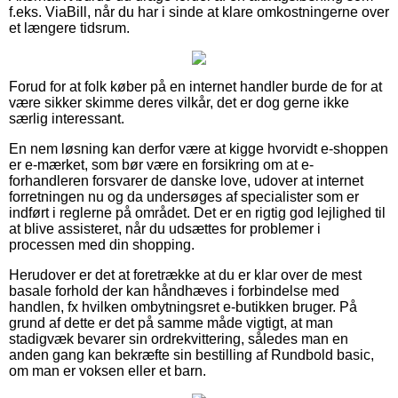
f.eks. ViaBill, når du har i sinde at klare omkostningerne over
et længere tidsrum.
Forud for at folk køber på en internet handler burde de for at
være sikker skimme deres vilkår, det er dog gerne ikke
særlig interessant.
En nem løsning kan derfor være at kigge hvorvidt e-shoppen
er e-mærket, som bør være en forsikring om at e-
forhandleren forsvarer de danske love, udover at internet
forretningen nu og da undersøges af specialister som er
indført i reglerne på området. Det er en rigtig god lejlighed til
at blive assisteret, når du udsættes for problemer i
processen med din shopping.
Herudover er det at foretrække at du er klar over de mest
basale forhold der kan håndhæves i forbindelse med
handlen, fx hvilken ombytningsret e-butikken bruger. På
grund af dette er det på samme måde vigtigt, at man
stadigvæk bevarer sin ordrekvittering, således man en
anden gang kan bekræfte sin bestilling af Rundbold basic,
om man er voksen eller et barn.