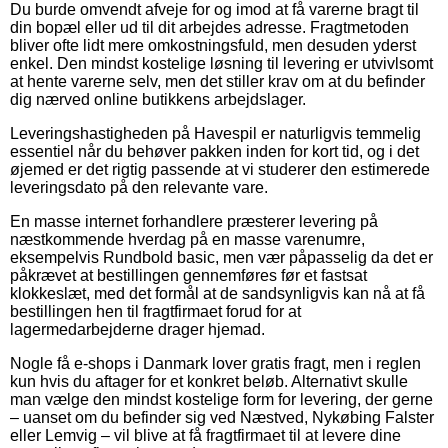
Du burde omvendt afveje for og imod at få varerne bragt til
din bopæl eller ud til dit arbejdes adresse. Fragtmetoden
bliver ofte lidt mere omkostningsfuld, men desuden yderst
enkel. Den mindst kostelige løsning til levering er utvivlsomt
at hente varerne selv, men det stiller krav om at du befinder
dig nærved online butikkens arbejdslager.
Leveringshastigheden på Havespil er naturligvis temmelig
essentiel når du behøver pakken inden for kort tid, og i det
øjemed er det rigtig passende at vi studerer den estimerede
leveringsdato på den relevante vare.
En masse internet forhandlere præsterer levering på
næstkommende hverdag på en masse varenumre,
eksempelvis Rundbold basic, men vær påpasselig da det er
påkrævet at bestillingen gennemføres før et fastsat
klokkeslæt, med det formål at de sandsynligvis kan nå at få
bestillingen hen til fragtfirmaet forud for at
lagermedarbejderne drager hjemad.
Nogle få e-shops i Danmark lover gratis fragt, men i reglen
kun hvis du aftager for et konkret beløb. Alternativt skulle
man vælge den mindst kostelige form for levering, der gerne
– uanset om du befinder sig ved Næstved, Nykøbing Falster
eller Lemvig – vil blive at få fragtfirmaet til at levere dine