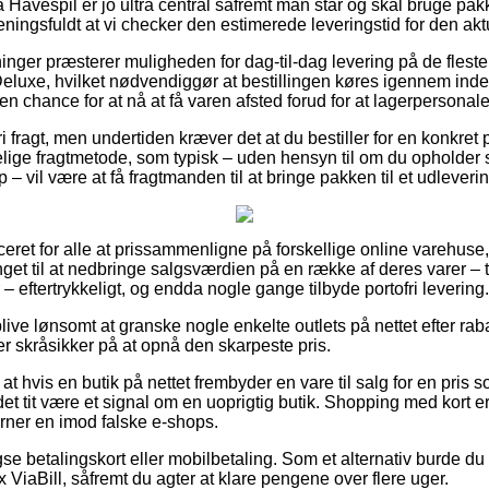
Havespil er jo ultra central såfremt man står og skal bruge p
ningsfuldt at vi checker den estimerede leveringstid for den akt
tninger præsterer muligheden for dag-til-dag levering på de fleste
uxe, hvilket nødvendiggør at bestillingen køres igennem inden 
en chance for at nå at få varen afsted forud for at lagerpersonalet
i fragt, men undertiden kræver det at du bestiller for en konkret p
ige fragtmetode, som typisk – uden hensyn til om du opholder s
 – vil være at få fragtmanden til at bringe pakken til et udleveri
ret for alle at prissammenligne på forskellige online varehuse, 
unget til at nedbringe salgsværdien på en række af deres varer – t
 – eftertrykkeligt, og endda nogle gange tilbyde portofri levering.
ve lønsomt at granske nogle enkelte outlets på nettet efter r
 er skråsikker på at opnå den skarpeste pris.
at hvis en butik på nettet frembyder en vare til salg for en pris
et tit være et signal om en uoprigtig butik. Shopping med kort e
ærner en imod falske e-shops.
se betalingskort eller mobilbetaling. Som et alternativ burde du
 ViaBill, såfremt du agter at klare pengene over flere uger.