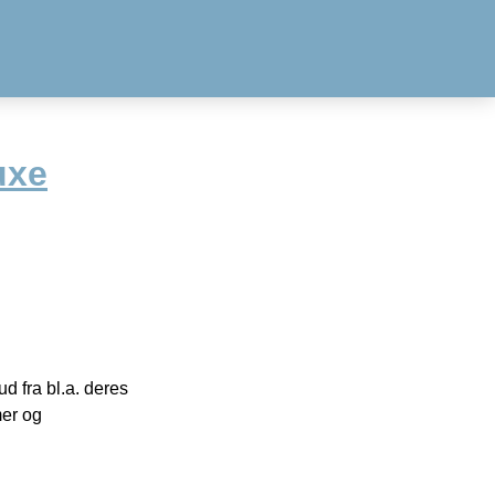
uxe
 fra bl.a. deres
mer og