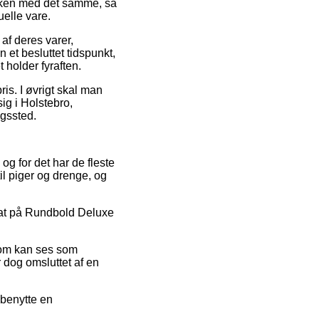
akken med det samme, så
uelle vare.
 af deres varer,
et besluttet tidspunkt,
 holder fyraften.
ris. I øvrigt skal man
ig i Holstebro,
ngssted.
og for det har de fleste
il piger og drenge, og
abat på Rundbold Deluxe
 som kan ses som
r dog omsluttet af en
 benytte en