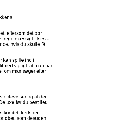
ikkens
et, eftersom det bør
et regelmæssigt tilses af
ce, hvis du skulle få
kan spille ind i
ilmed vigtigt, at man når
xe, om man søger efter
rs oplevelser og af den
eluxe før du bestiller.
s kundetilfredshed.
eforløbet, som desuden