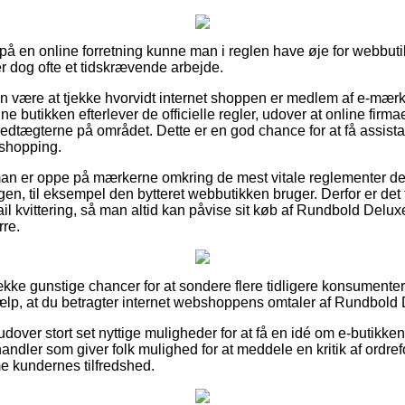
å en online forretning kunne man i reglen have øje for webbut
er dog ofte et tidskrævende arbejde.
n være at tjekke hvorvidt internet shoppen er medlem af e-mærk
e butikken efterlever de officielle regler, udover at online firma
edtægterne på området. Dette er en god chance for at få assistan
shopping.
man er oppe på mærkerne omkring de mest vitale reglementer der 
gen, til eksempel den bytteret webbutikken bruger. Derfor er det t
il kvittering, så man altid kan påvise sit køb af Rundbold Delu
rre.
ække gunstige chancer for at sondere flere tidligere konsumente
ælp, at du betragter internet webshoppens omtaler af Rundbold D
over stort set nyttige muligheder for at få en idé om e-butikken
handler som giver folk mulighed for at meddele en kritik af ordr
e kundernes tilfredshed.