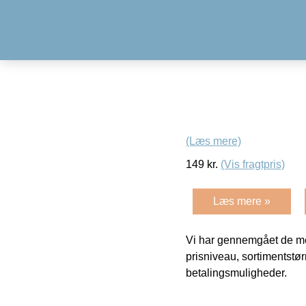
(Læs mere)
149
kr.
(Vis fragtpris)
Læs mere »
Vi har gennemgået de mes
prisniveau, sortimentstø
betalingsmuligheder.