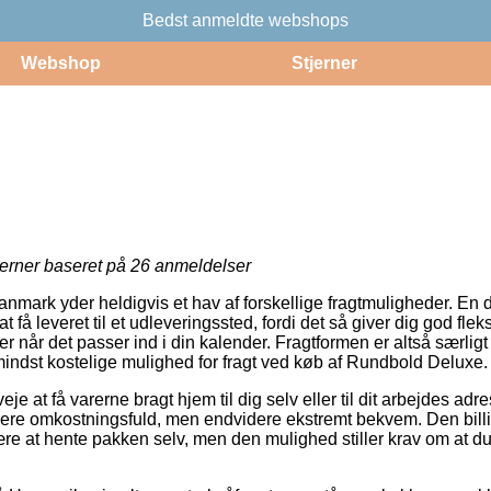
Bedst anmeldte webshops
Webshop
Stjerner
jerner baseret på
26
anmeldelser
anmark yder heldigvis et hav af forskellige fragtmuligheder. En 
få leveret til et udleveringssted, fordi det så giver dig god fleksi
r når det passer ind i din kalender. Fragtformen er altså særli
ndst kostelige mulighed for fragt ved køb af Rundbold Deluxe.
e at få varerne bragt hjem til dig selv eller til dit arbejdes ad
 mere omkostningsfuld, men endvidere ekstremt bekvem. Den billi
være at hente pakken selv, men den mulighed stiller krav om at du