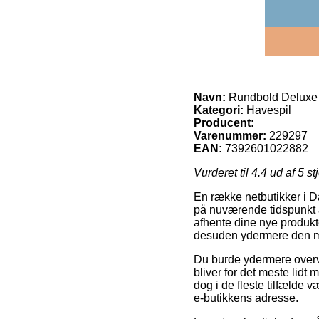
Navn:
Rundbold Deluxe
Kategori:
Havespil
Producent:
Varenummer:
229297
EAN:
7392601022882
Vurderet til
4.4
ud af 5 st
En række netbutikker i D
på nuværende tidspunkt at 
afhente dine nye produkte
desuden ydermere den mi
Du burde ydermere overvej
bliver for det meste lidt
dog i de fleste tilfælde 
e-butikkens adresse.