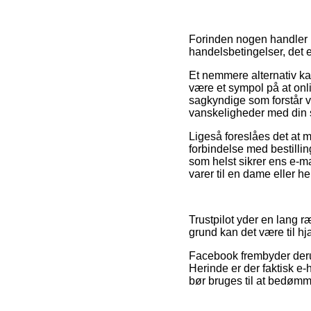
Forinden nogen handler p
handelsbetingelser, det 
Et nemmere alternativ ka
være et sympol på at onlin
sagkyndige som forstår v
vanskeligheder med din 
Ligeså foreslåes det at 
forbindelse med bestillin
som helst sikrer ens e-ma
varer til en dame eller he
Trustpilot yder en lang r
grund kan det være til hj
Facebook frembyder derud
Herinde er der faktisk e-
bør bruges til at bedømm