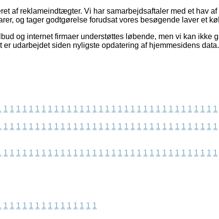
ret af reklameindtægter. Vi har samarbejdsaftaler med et hav af 
varer, og tager godtgørelse forudsat vores besøgende laver et kø
lbud og internet firmaer understøttes løbende, men vi kan ikke 
lt er udarbejdet siden nyligste opdatering af hjemmesidens data.
1
1
1
1
1
1
1
1
1
1
1
1
1
1
1
1
1
1
1
1
1
1
1
1
1
1
1
1
1
1
1
1
1
1
1
1
1
1
1
1
1
1
1
1
1
1
1
1
1
1
1
1
1
1
1
1
1
1
1
1
1
1
1
1
1
1
1
1
1
1
1
1
1
1
1
1
1
1
1
1
1
1
1
1
1
1
1
1
1
1
1
1
1
1
1
1
1
1
1
1
1
1
1
1
1
1
1
1
1
1
1
1
1
1
1
1
1
1
1
1
1