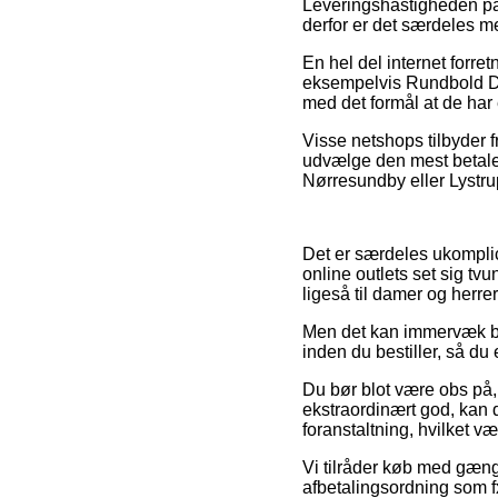
Leveringshastigheden på 
derfor er det særdeles me
En hel del internet forre
eksempelvis Rundbold Del
med det formål at de har 
Visse netshops tilbyder fr
udvælge den mest betalel
Nørresundby eller Lystrup
Det er særdeles ukomplice
online outlets set sig tv
ligeså til damer og herrer
Men det kan immervæk bli
inden du bestiller, så du
Du bør blot være obs på, 
ekstraordinært god, kan d
foranstaltning, hvilket v
Vi tilråder køb med gæng
afbetalingsordning som fx