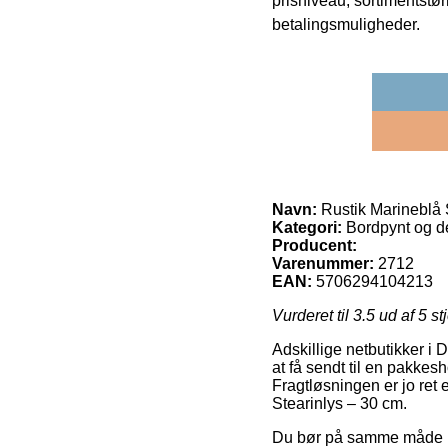
prisniveau, sortimentstø
betalingsmuligheder.
Navn:
Rustik Marineblå 
Kategori:
Bordpynt og dek
Producent:
Varenummer:
2712
EAN:
5706294104213
Vurderet til
3.5
ud af 5 st
Adskillige netbutikker i
at få sendt til en pakkes
Fragtløsningen er jo ret 
Stearinlys – 30 cm.
Du bør på samme måde plan