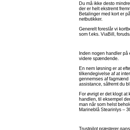
Du må ikke desto mindre v
der er helt ekstremt frem
Betalinger med kort er 
netbutikker.
Generelt foreslår vi kort
som f.eks. ViaBill, forud
Inden nogen handler på e
videre spændende.
En nem løsning er at efte
tilkendegivelse af at int
gennemses af fagmænd der
assistance, såfremt du b
For øvrigt er det klogt 
handlen, til eksempel de
man når som helst behold
Marineblå Stearinlys – 30
Trustpilot præsterer ga