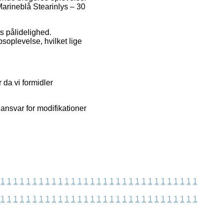
 Marineblå Stearinlys – 30
s pålidelighed.
soplevelse, hvilket lige
da vi formidler
 ansvar for modifikationer
1
1
1
1
1
1
1
1
1
1
1
1
1
1
1
1
1
1
1
1
1
1
1
1
1
1
1
1
1
1
1
1
1
1
1
1
1
1
1
1
1
1
1
1
1
1
1
1
1
1
1
1
1
1
1
1
1
1
1
1
1
1