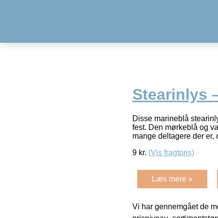
Stearinlys 
Disse marineblå stearinly
fest. Den mørkeblå og va
mange deltagere der er,
9
kr.
(Vis fragtpris)
Læs mere »
Vi har gennemgået de mes