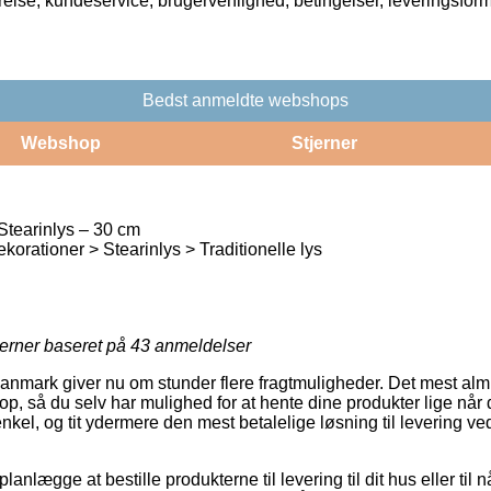
rrelse, kundeservice, brugervenlighed, betingelser, leveringsfor
Bedst anmeldte webshops
Webshop
Stjerner
Stearinlys – 30 cm
orationer > Stearinlys > Traditionelle lys
jerner baseret på
43
anmeldelser
 Danmark giver nu om stunder flere fragtmuligheder. Det mest alm
hop, så du selv har mulighed for at hente dine produkter lige når 
enkel, og tit ydermere den mest betalelige løsning til levering v
lægge at bestille produkterne til levering til dit hus eller til n