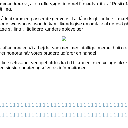
mmanderer vi, at du eftersøger internet firmaets kritik af Rustik
illing.
å fuldkommen passende genveje til at få indsigt i online firmaet
ernet webshops hvor du kan tilkendegive en omtale af deres køb
age stilling til tidligere kunders oplevelser.
af annoncer. Vi arbejder sammen med utallige internet butikker 
ener honorar når vores brugere udfører en handel.
line selskaber vedligeholdes fra tid til anden, men vi tager ikke
den sidste opdatering af vores informationer.
1
1
1
1
1
1
1
1
1
1
1
1
1
1
1
1
1
1
1
1
1
1
1
1
1
1
1
1
1
1
1
1
1
1
1
1
1
1
1
1
1
1
1
1
1
1
1
1
1
1
1
1
1
1
1
1
1
1
1
1
1
1
1
1
1
1
1
1
1
1