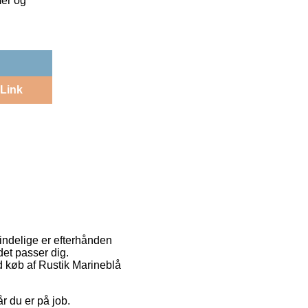
mer og
Link
indelige er efterhånden
det passer dig.
ed køb af Rustik Marineblå
år du er på job.