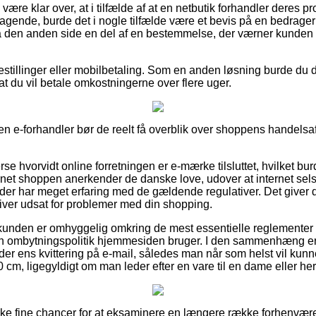
ære klar over, at i tilfælde af at en netbutik forhandler deres pr
ragende, burde det i nogle tilfælde være et bevis på en bedrageri
på den anden side en del af en bestemmelse, der værner kunden
bestillinger eller mobilbetaling. Som en anden løsning burde du dr
sat du vil betale omkostningerne over flere uger.
n e-forhandler bør de reelt få overblik over shoppens handelsaft
rse hvorvidt online forretningen er e-mærke tilsluttet, hvilket b
ernet shoppen anerkender de danske love, udover at internet sels
 har meget erfaring med de gældende regulativer. Det giver di
liver udsat for problemer med din shopping.
at kunden er omhyggelig omkring de mest essentielle reglementer 
n ombytningspolitik hjemmesiden bruger. I den sammenhæng er d
er ens kvittering på e-mail, således man når som helst vil kunne
 cm, ligegyldigt om man leder efter en vare til en dame eller her
nske fine chancer for at eksaminere en længere række forhenvær