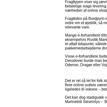
Fragttypen viser sig jævn
betalelige slags levering 
nærheden af online shop
Fragttiden på Bordpynt og
ordre om et øjeblik, så 
relevante vare.
Mange e-forhandlere tilb
eksempelvis Rustik Marine
et aftalt tidspunkt, såled
pakkemedarbejderne dra
Visse e-forhandlere byder
Derudover burde man beslu
Odense, Dragør eller Vojen
Det er ret så let for folk
flere online outlets være
ligeledes til voksne – be
Det kan dog stadigvæk vis
Marineblå Stearinlys – 3