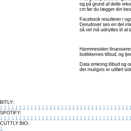
og på grund af dette reko
cm før du lægger din best
Facebook resulterer i ogs
Derudover ses en del int
så vel må udnyttes til at t
Hjemmesiden finansieres 
butikkernes tilbud, og tj
Data omkring tilbud og on
der muligvis er udført si
BITLY:
1
1
1
1
1
1
1
1
1
1
1
1
1
1
1
1
1
1
1
1
1
1
1
1
1
1
1
1
1
1
1
1
1
1
SPOTIFY:
1
1
1
1
1
1
1
1
1
1
1
1
1
1
1
1
1
1
1
1
1
1
1
1
1
1
1
1
1
1
1
1
1
1
CUTTLY BIO:
1