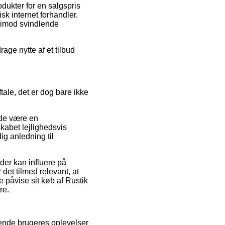
odukter for en salgspris
sk internet forhandler.
 imod svindlende
age nytte af et tilbud
ale, det er dog bare ikke
urde være en
kabet lejlighedsvis
g anledning til
der kan influere på
et tilmed relevant, at
 påvise sit køb af Rustik
re.
ende brugeres oplevelser