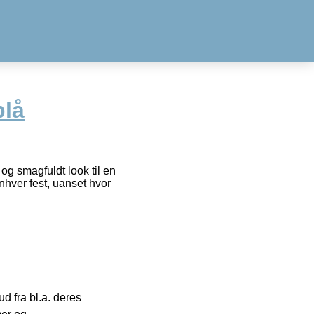
blå
 og smagfuldt look til en
hver fest, uanset hvor
 fra bl.a. deres