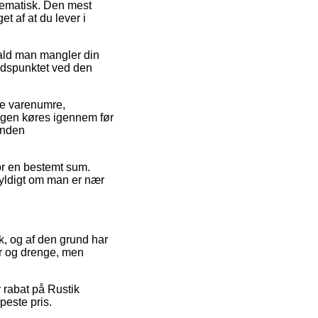
blematisk. Den mest
et af at du lever i
fald man mangler din
tidspunktet ved den
de varenumre,
ingen køres igennem før
rinden
for en bestemt sum.
gyldigt om man er nær
rk, og af den grund har
ger og drenge, men
r rabat på Rustik
peste pris.