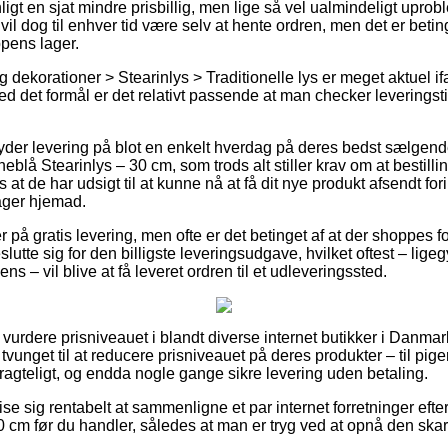
ligt en sjat mindre prisbillig, men lige så vel ualmindeligt upro
vil dog til enhver tid være selv at hente ordren, men det er beting
pens lager.
 dekorationer > Stearinlys > Traditionelle lys er meget aktuel i
med det formål er det relativt passende at man checker leverings
yder levering på blot en enkelt hverdag på deres bedst sælgen
blå Stearinlys – 30 cm, som trods alt stiller krav om at bestill
es at de har udsigt til at kunne nå at få dit nye produkt afsendt fo
ger hjemad.
 på gratis levering, men ofte er det betinget af at der shoppes 
tte sig for den billigste leveringsudgave, hvilket oftest – lige
s – vil blive at få leveret ordren til et udleveringssted.
 at vurdere prisniveauet i blandt diverse internet butikker i Danma
t tvunget til at reducere prisniveauet på deres produkter – til pi
tragteligt, og endda nogle gange sikre levering uden betaling.
e sig rentabelt at sammenligne et par internet forretninger efte
0 cm før du handler, således at man er tryg ved at opnå den skar