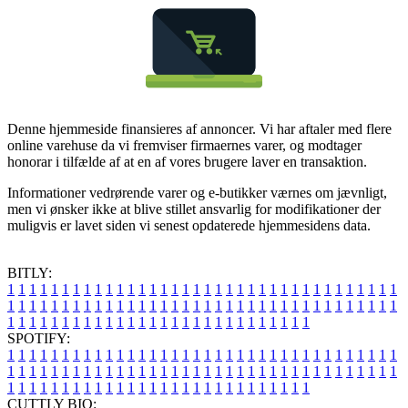
Denne hjemmeside finansieres af annoncer. Vi har aftaler med flere
online varehuse da vi fremviser firmaernes varer, og modtager
honorar i tilfælde af at en af vores brugere laver en transaktion.
Informationer vedrørende varer og e-butikker værnes om jævnligt,
men vi ønsker ikke at blive stillet ansvarlig for modifikationer der
muligvis er lavet siden vi senest opdaterede hjemmesidens data.
BITLY:
1
1
1
1
1
1
1
1
1
1
1
1
1
1
1
1
1
1
1
1
1
1
1
1
1
1
1
1
1
1
1
1
1
1
1
1
1
1
1
1
1
1
1
1
1
1
1
1
1
1
1
1
1
1
1
1
1
1
1
1
1
1
1
1
1
1
1
1
1
1
1
1
1
1
1
1
1
1
1
1
1
1
1
1
1
1
1
1
1
1
1
1
1
1
1
1
1
1
1
1
SPOTIFY:
1
1
1
1
1
1
1
1
1
1
1
1
1
1
1
1
1
1
1
1
1
1
1
1
1
1
1
1
1
1
1
1
1
1
1
1
1
1
1
1
1
1
1
1
1
1
1
1
1
1
1
1
1
1
1
1
1
1
1
1
1
1
1
1
1
1
1
1
1
1
1
1
1
1
1
1
1
1
1
1
1
1
1
1
1
1
1
1
1
1
1
1
1
1
1
1
1
1
1
1
CUTTLY BIO: