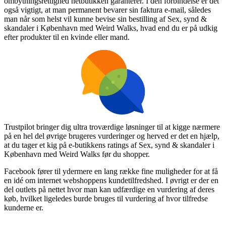
ombytningsrettighed netbutikken garanterer. I den forbindelse er det
også vigtigt, at man permanent bevarer sin faktura e-mail, således
man når som helst vil kunne bevise sin bestilling af Sex, synd &
skandaler i København med Weird Walks, hvad end du er på udkig
efter produkter til en kvinde eller mand.
Trustpilot bringer dig ultra troværdige løsninger til at kigge nærmere
på en hel del øvrige brugeres vurderinger og herved er det en hjælp,
at du tager et kig på e-butikkens ratings af Sex, synd & skandaler i
København med Weird Walks før du shopper.
Facebook fører til ydermere en lang række fine muligheder for at få
en idé om internet webshoppens kundetilfredshed. I øvrigt er der en
del outlets på nettet hvor man kan udfærdige en vurdering af deres
køb, hvilket ligeledes burde bruges til vurdering af hvor tilfredse
kunderne er.