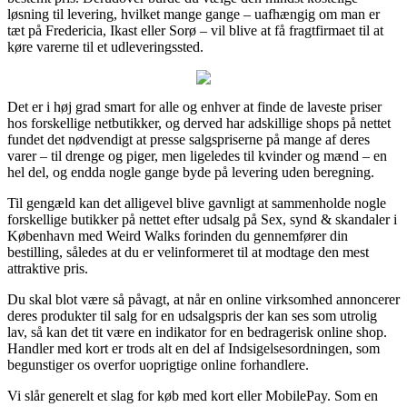
løsning til levering, hvilket mange gange – uafhængig om man er
tæt på Fredericia, Ikast eller Sorø – vil blive at få fragtfirmaet til at
køre varerne til et udleveringssted.
Det er i høj grad smart for alle og enhver at finde de laveste priser
hos forskellige netbutikker, og derved har adskillige shops på nettet
fundet det nødvendigt at presse salgspriserne på mange af deres
varer – til drenge og piger, men ligeledes til kvinder og mænd – en
hel del, og endda nogle gange byde på levering uden beregning.
Til gengæld kan det alligevel blive gavnligt at sammenholde nogle
forskellige butikker på nettet efter udsalg på Sex, synd & skandaler i
København med Weird Walks forinden du gennemfører din
bestilling, således at du er velinformeret til at modtage den mest
attraktive pris.
Du skal blot være så påvagt, at når en online virksomhed annoncerer
deres produkter til salg for en udsalgspris der kan ses som utrolig
lav, så kan det tit være en indikator for en bedragerisk online shop.
Handler med kort er trods alt en del af Indsigelsesordningen, som
begunstiger os overfor uoprigtige online forhandlere.
Vi slår generelt et slag for køb med kort eller MobilePay. Som en