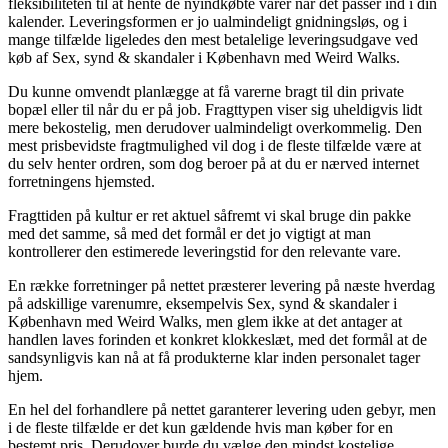
fleksibiliteten til at hente de nyindkøbte varer når det passer ind i din
kalender. Leveringsformen er jo ualmindeligt gnidningsløs, og i
mange tilfælde ligeledes den mest betalelige leveringsudgave ved
køb af Sex, synd & skandaler i København med Weird Walks.
Du kunne omvendt planlægge at få varerne bragt til din private
bopæl eller til når du er på job. Fragttypen viser sig uheldigvis lidt
mere bekostelig, men derudover ualmindeligt overkommelig. Den
mest prisbevidste fragtmulighed vil dog i de fleste tilfælde være at
du selv henter ordren, som dog beroer på at du er nærved internet
forretningens hjemsted.
Fragttiden på kultur er ret aktuel såfremt vi skal bruge din pakke
med det samme, så med det formål er det jo vigtigt at man
kontrollerer den estimerede leveringstid for den relevante vare.
En række forretninger på nettet præsterer levering på næste hverdag
på adskillige varenumre, eksempelvis Sex, synd & skandaler i
København med Weird Walks, men glem ikke at det antager at
handlen laves forinden et konkret klokkeslæt, med det formål at de
sandsynligvis kan nå at få produkterne klar inden personalet tager
hjem.
En hel del forhandlere på nettet garanterer levering uden gebyr, men
i de fleste tilfælde er det kun gældende hvis man køber for en
bestemt pris. Derudover burde du vælge den mindst kostelige