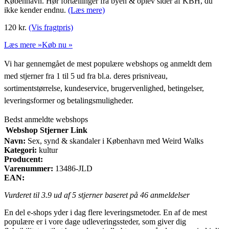
København. Hør fortællinger fra byen & oplev sider af KBH, du
ikke kender endnu.
(Læs mere)
120
kr.
(Vis fragtpris)
Læs mere »
Køb nu »
Vi har gennemgået de mest populære webshops og anmeldt dem
med stjerner fra 1 til 5 ud fra bl.a. deres prisniveau,
sortimentstørrelse, kundeservice, brugervenlighed, betingelser,
leveringsformer og betalingsmuligheder.
Bedst anmeldte webshops
Webshop
Stjerner
Link
Navn:
Sex, synd & skandaler i København med Weird Walks
Kategori:
kultur
Producent:
Varenummer:
13486-JLD
EAN:
Vurderet til
3.9
ud af 5 stjerner baseret på
46
anmeldelser
En del e-shops yder i dag flere leveringsmetoder. En af de mest
populære er i vore dage udleveringssteder, som giver dig