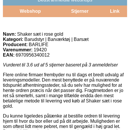
Webshop
Stjerner
Link
Navn:
Shaker sæt i rose gold
Kategori:
Barudstyr | Barværktøj | Barsæt
Producent:
BARLIFE
Varenummer:
19420
EAN:
6970956340012
Vurderet til
3.6
ud af 5 stjerner baseret på
3
anmeldelser
Flere online firmaer frembyder nu til dags et bredt udvalg af
leveringsmodeller. Den mest benyttede er på nuværende
tidspunkt afhentningssteder, så du selv har mulighed for at
hente ordren præcis når det passer dig. Fragtmetoden er jo
ret så smertefri, samt i mange tilfælde endda den mest
betalelige metode til levering ved køb af Shaker sæt i rose
gold.
Du kunne ligeledes påtænke at bestille ordren til levering
hjem til hvor du bor eller ud på dit arbejde. Muligheden er
som oftest lidt mere pebret, men til gengæld i høj grad let.