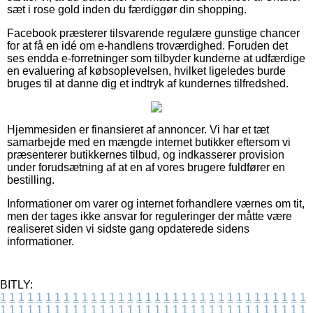
sæt i rose gold inden du færdiggør din shopping.
Facebook præsterer tilsvarende regulære gunstige chancer
for at få en idé om e-handlens troværdighed. Foruden det
ses endda e-forretninger som tilbyder kunderne at udfærdige
en evaluering af købsoplevelsen, hvilket ligeledes burde
bruges til at danne dig et indtryk af kundernes tilfredshed.
Hjemmesiden er finansieret af annoncer. Vi har et tæt
samarbejde med en mængde internet butikker eftersom vi
præsenterer butikkernes tilbud, og indkasserer provision
under forudsætning af at en af vores brugere fuldfører en
bestilling.
Informationer om varer og internet forhandlere værnes om tit,
men der tages ikke ansvar for reguleringer der måtte være
realiseret siden vi sidste gang opdaterede sidens
informationer.
BITLY:
1
1
1
1
1
1
1
1
1
1
1
1
1
1
1
1
1
1
1
1
1
1
1
1
1
1
1
1
1
1
1
1
1
1
1
1
1
1
1
1
1
1
1
1
1
1
1
1
1
1
1
1
1
1
1
1
1
1
1
1
1
1
1
1
1
1
1
1