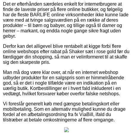
Det er efterhånden særdeles enkelt for internetbrugere at
finde de laveste priser på flere online butikker, og følgelig
har de fleste BARLIFE online virksomheder ikke kunne lade
være med at tvinge salgsværdien på en række af deres
produkter – til børn og babyer, og tillige også til damer og
herrer – markant, og endda nogle gange sikre fragt uden
gebyr.
Derfor kan det alligevel blive rentabelt at kigge forbi flere
online webshops efter rabat på Shaker sæt i rose gold før du
færdiggør din shopping, så man er velinformeret til at skaffe
sig den skarpeste pris.
Man må dog være klar over, at når en internet webshop
udbyder produkter for en salgspris som er himmelråbende
god, så er det i nogle tilfælde være en indikation på en
uærlig butik. Kortbestillinger er i hvert fald inkluderet i en
vedtægt, hvilket forsvarer køber overfor falske netshops.
Vi foreslår generelt køb med gængse betalingskort eller
mobilbetaling. Som en alternativ mulighed kunne du drage
fordel af en afbetalingsordning fra fx ViaBill, ifald du
tilstræber at betale omkostningerne af flere omgange.