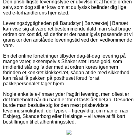
Den prisbilligste leveringstype er utvivlsomt at hente ordren
selv, som dog stiller krav om at du fysisk befinder dig lige
ved e-forhandlerens hjemsted.
Leveringsdygtigheden på Barudstyr | Barværktøj | Barsæt
kan vise sig at være ret bestemmende ifald man skal bruge
ordren om kort tid, så derfor er det naturligvis passende at vi
gransker den anslåede leveringstid ved den vedkommende
vare.
En del online forretninger tilbyder dag-til-dag levering på
mange varer, eksempelvis Shaker sæt i rose gold, som
imidlertid står og falder med at ordren køres igennem
forinden et konkret klokkeslæt, sådan at de med sikkerhed
kan nå at få pakken på posthuset forud for at
pakkepersonalet tager hjem.
Nogle enkelte e-firmaer yder fragtfri levering, men oftest er
det forbeholdt når du handler for et fastslået beløb. Desuden
burde man beslutte sig for den mest prisbevidste
leveringsmulighed, der typisk – ligegyldigt om man er nær
Esbjerg, Skanderborg eller Helsinge – vil være at få kørt
bestillingen til et afhentningssted.