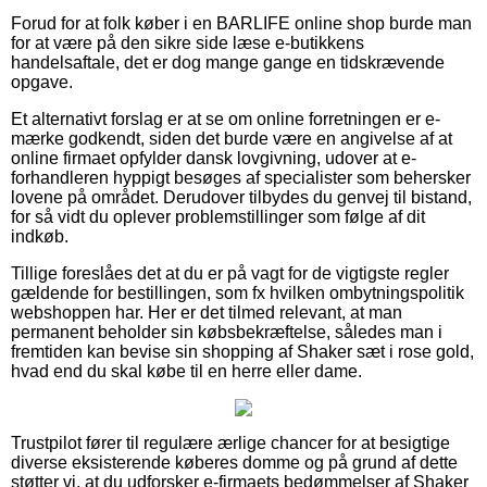
Forud for at folk køber i en BARLIFE online shop burde man
for at være på den sikre side læse e-butikkens
handelsaftale, det er dog mange gange en tidskrævende
opgave.
Et alternativt forslag er at se om online forretningen er e-
mærke godkendt, siden det burde være en angivelse af at
online firmaet opfylder dansk lovgivning, udover at e-
forhandleren hyppigt besøges af specialister som behersker
lovene på området. Derudover tilbydes du genvej til bistand,
for så vidt du oplever problemstillinger som følge af dit
indkøb.
Tillige foreslåes det at du er på vagt for de vigtigste regler
gældende for bestillingen, som fx hvilken ombytningspolitik
webshoppen har. Her er det tilmed relevant, at man
permanent beholder sin købsbekræftelse, således man i
fremtiden kan bevise sin shopping af Shaker sæt i rose gold,
hvad end du skal købe til en herre eller dame.
Trustpilot fører til regulære ærlige chancer for at besigtige
diverse eksisterende køberes domme og på grund af dette
støtter vi, at du udforsker e-firmaets bedømmelser af Shaker