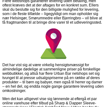
Flere webshops garanterer levering uden betaling, men
oftest kræves det at der aftages for en konkret sum. Ellers
skal du beslutte sig for den billigste mulighed for levering,
som i de fleste tilfælde – ligegyldigt om man opholder sig
nær Helsingør, Smørumnedre eller Bjerringbro – vil blive at
få fragtmanden til at bringe dine varer til et udleveringssted.
Det har vist sig at være virkelig hensigtsmæssigt for
almindelige dødelige at sammenligne priser på forskellige
webbutikker, og altså har flere Urban Bar netshops set sig
tvunget til at presse udsalgspriserne på en række af deres
produkter – til børn og babyer, men også til herrer og damer
– en hel del, og endda nogle gange garantere levering uden
omkostninger.
Men det kan alligevel vise sig lønnende at eftergå et par
online varehuse efter tilbud på Sharp & Dapper Sleeve-