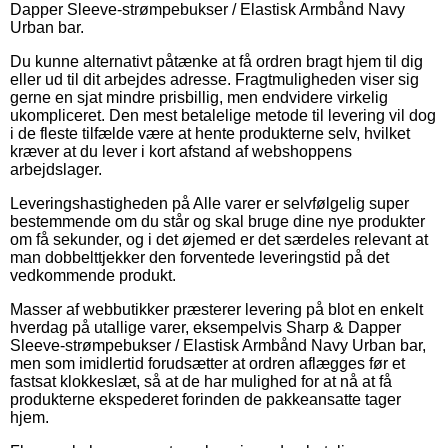
Dapper Sleeve-strømpebukser / Elastisk Armbånd Navy
Urban bar.
Du kunne alternativt påtænke at få ordren bragt hjem til dig
eller ud til dit arbejdes adresse. Fragtmuligheden viser sig
gerne en sjat mindre prisbillig, men endvidere virkelig
ukompliceret. Den mest betalelige metode til levering vil dog
i de fleste tilfælde være at hente produkterne selv, hvilket
kræver at du lever i kort afstand af webshoppens
arbejdslager.
Leveringshastigheden på Alle varer er selvfølgelig super
bestemmende om du står og skal bruge dine nye produkter
om få sekunder, og i det øjemed er det særdeles relevant at
man dobbelttjekker den forventede leveringstid på det
vedkommende produkt.
Masser af webbutikker præsterer levering på blot en enkelt
hverdag på utallige varer, eksempelvis Sharp & Dapper
Sleeve-strømpebukser / Elastisk Armbånd Navy Urban bar,
men som imidlertid forudsætter at ordren aflægges før et
fastsat klokkeslæt, så at de har mulighed for at nå at få
produkterne ekspederet forinden de pakkeansatte tager
hjem.