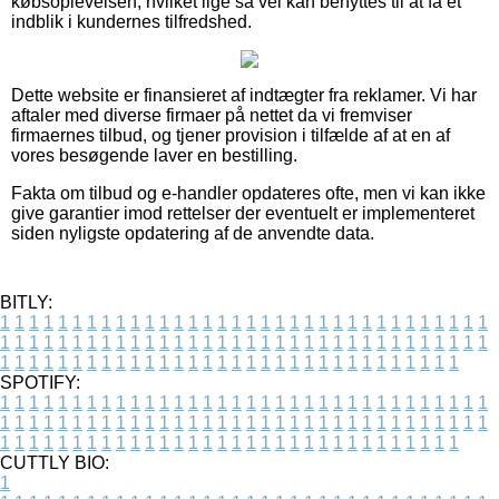
købsoplevelsen, hvilket lige så vel kan benyttes til at få et
indblik i kundernes tilfredshed.
Dette website er finansieret af indtægter fra reklamer. Vi har
aftaler med diverse firmaer på nettet da vi fremviser
firmaernes tilbud, og tjener provision i tilfælde af at en af
vores besøgende laver en bestilling.
Fakta om tilbud og e-handler opdateres ofte, men vi kan ikke
give garantier imod rettelser der eventuelt er implementeret
siden nyligste opdatering af de anvendte data.
BITLY:
1
1
1
1
1
1
1
1
1
1
1
1
1
1
1
1
1
1
1
1
1
1
1
1
1
1
1
1
1
1
1
1
1
1
1
1
1
1
1
1
1
1
1
1
1
1
1
1
1
1
1
1
1
1
1
1
1
1
1
1
1
1
1
1
1
1
1
1
1
1
1
1
1
1
1
1
1
1
1
1
1
1
1
1
1
1
1
1
1
1
1
1
1
1
1
1
1
1
1
1
SPOTIFY:
1
1
1
1
1
1
1
1
1
1
1
1
1
1
1
1
1
1
1
1
1
1
1
1
1
1
1
1
1
1
1
1
1
1
1
1
1
1
1
1
1
1
1
1
1
1
1
1
1
1
1
1
1
1
1
1
1
1
1
1
1
1
1
1
1
1
1
1
1
1
1
1
1
1
1
1
1
1
1
1
1
1
1
1
1
1
1
1
1
1
1
1
1
1
1
1
1
1
1
1
CUTTLY BIO:
1