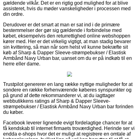
gældende vilkår. Det er en rigtig god mulighed for at blive
assisteret, hvis du møder vanskeligheder i processen med
din ordre.
Derudover er det smart at man er sat ind i de primære
bestemmelser der gør sig gældende i forbindelse med
købet, eksempelvis den returrettighed online webshoppen
kører med. Her er det virkelig vigtigt, at man stadig bevarer
sin kvittering, så man når som helst vil kunne bekræfte sit
køb af Sharp & Dapper Sleeve-strømpebukser / Elastisk
Armbånd Navy Urban bar, uanset om du er på indkøb til en
herre eller dame.
Trustpilot genererer en lang række nyttige muligheder for at
sondere en række forhenværende køberes synspunkter og
på grund af dette rekommanderer vi, at du iagttager
webbutikkens ratings af Sharp & Dapper Sleeve-
strømpebukser / Elastisk Armbånd Navy Urban bar forinden
du køber.
Facebook leverer lignende evigt fordelagtige chancer for at
få kendskab til internet firmaets troværdighed. Herinde ser vi
endda e-shops hvor det er muligt at registrere en omtale af