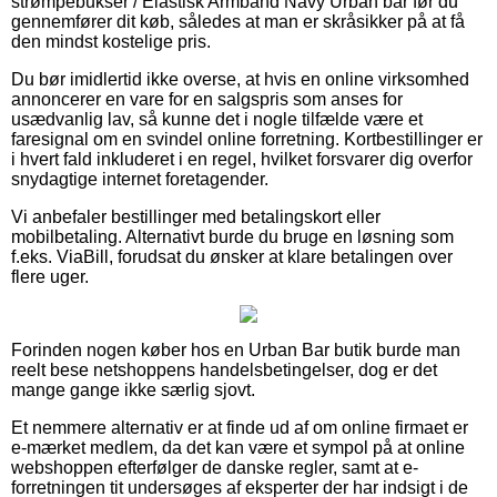
strømpebukser / Elastisk Armbånd Navy Urban bar før du
gennemfører dit køb, således at man er skråsikker på at få
den mindst kostelige pris.
Du bør imidlertid ikke overse, at hvis en online virksomhed
annoncerer en vare for en salgspris som anses for
usædvanlig lav, så kunne det i nogle tilfælde være et
faresignal om en svindel online forretning. Kortbestillinger er
i hvert fald inkluderet i en regel, hvilket forsvarer dig overfor
snydagtige internet foretagender.
Vi anbefaler bestillinger med betalingskort eller
mobilbetaling. Alternativt burde du bruge en løsning som
f.eks. ViaBill, forudsat du ønsker at klare betalingen over
flere uger.
Forinden nogen køber hos en Urban Bar butik burde man
reelt bese netshoppens handelsbetingelser, dog er det
mange gange ikke særlig sjovt.
Et nemmere alternativ er at finde ud af om online firmaet er
e-mærket medlem, da det kan være et sympol på at online
webshoppen efterfølger de danske regler, samt at e-
forretningen tit undersøges af eksperter der har indsigt i de